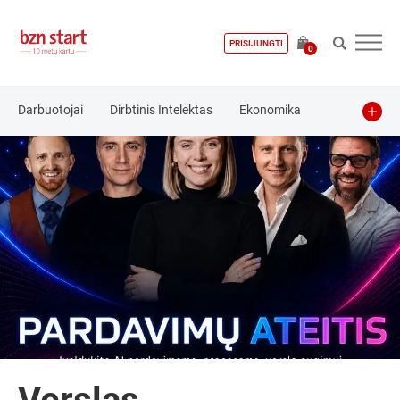
PRISIJUNGTI
0
Darbuotojai
Dirbtinis Intelektas
Ekonomika
Finansai
Investavimas
Kibernetinis saugumas
Kriptovaliutos
Marketingas
Pardavimai
Startuolis
Technologijos
Teisė
Vadyba
Verslo pradžia
🎥 Žiūrėk
🔊 Klausyk
Crowdfunding
E-komercija
Finansavimo priemonės
Idėja
Inovacijos
Investicijos
Įžvalgos
Komanda
Komunikacija
Kriptovaliutos
Kūrybingumas