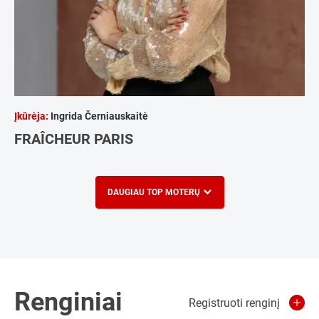
Įkūrėja:
Ingrida Černiauskaitė
FRAÎCHEUR PARIS
DAUGIAU TOP MOTERŲ
Renginiai
Registruoti renginį