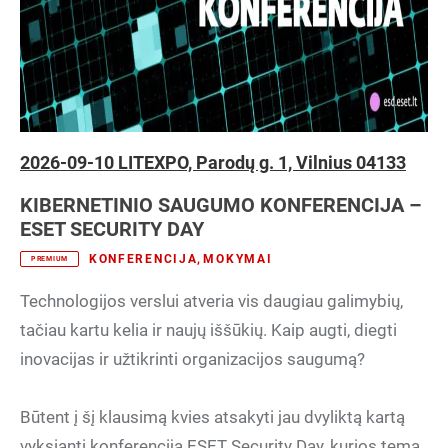
2026-09-10 LITEXPO, Parodų g. 1, Vilnius 04133
KIBERNETINIO SAUGUMO KONFERENCIJA –
ESET SECURITY DAY
KONFERENCIJA
,
MOKYMAI
PREMIUM
Technologijos verslui atveria vis daugiau galimybių,
tačiau kartu kelia ir naujų iššūkių. Kaip augti, diegti
inovacijas ir užtikrinti organizacijos saugumą?
Būtent į šį klausimą kvies atsakyti jau dvyliktą kartą
vyksianti konferencija ESET Security Day, kurios tema