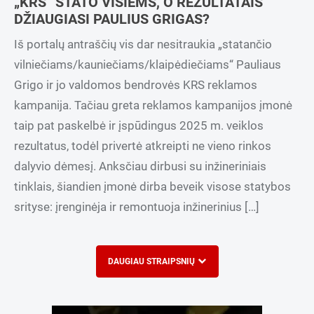
„KRS“ STATO VISIEMS, O REZULTATAIS
DŽIAUGIASI PAULIUS GRIGAS?
Iš portalų antraščių vis dar nesitraukia „statančio
vilniečiams/kauniečiams/klaipėdiečiams“ Pauliaus
Grigo ir jo valdomos bendrovės KRS reklamos
kampanija. Tačiau greta reklamos kampanijos įmonė
taip pat paskelbė ir įspūdingus 2025 m. veiklos
rezultatus, todėl privertė atkreipti ne vieno rinkos
dalyvio dėmesį. Anksčiau dirbusi su inžineriniais
tinklais, šiandien įmonė dirba beveik visose statybos
srityse: įrenginėja ir remontuoja inžinerinius […]
DAUGIAU STRAIPSNIŲ