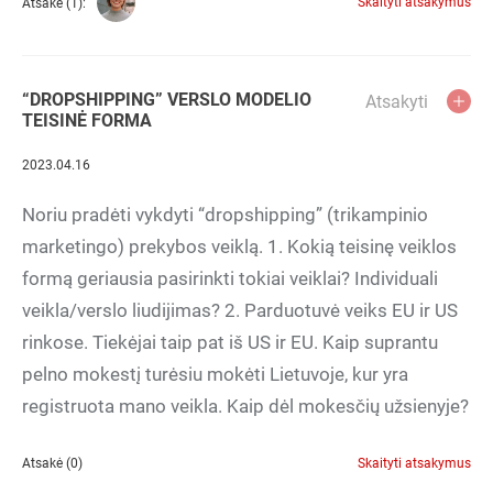
Skaityti atsakymus
Atsakė (1):
“DROPSHIPPING” VERSLO MODELIO
Atsakyti
TEISINĖ FORMA
2023.04.16
Noriu pradėti vykdyti “dropshipping” (trikampinio
marketingo) prekybos veiklą. 1. Kokią teisinę veiklos
formą geriausia pasirinkti tokiai veiklai? Individuali
veikla/verslo liudijimas? 2. Parduotuvė veiks EU ir US
rinkose. Tiekėjai taip pat iš US ir EU. Kaip suprantu
pelno mokestį turėsiu mokėti Lietuvoje, kur yra
registruota mano veikla. Kaip dėl mokesčių užsienyje?
Atsakė (0)
Skaityti atsakymus