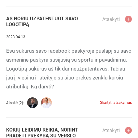
AŠ NORIU UŽPATENTUOT SAVO
Atsakyti
LOGOTIPĄ
2023.04.13
Esu sukurus savo facebook paskyroje puslapį su savo
asmenine paskyra susijusią su sportu ir pavadinimu.
Logotipą sukūrus aš tik dar neužpatentavus. Tačiau
jau jį viešinu ir ateityje su šiuo prekės ženklu kursiu
atributiką. Ką daryti?
Skaityti atsakymus
Atsakė (2):
KOKIŲ LEIDIMŲ REIKIA, NORINT
Atsakyti
PRADĖTI PREKYBĄ SU VERSLO