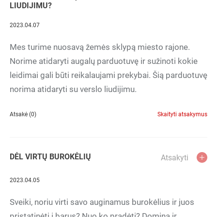
LIUDIJIMU?
2023.04.07
Mes turime nuosavą žemės sklypą miesto rajone.
Norime atidaryti augalų parduotuvę ir sužinoti kokie
leidimai gali būti reikalaujami prekybai. Šią parduotuvę
norima atidaryti su verslo liudijimu.
Atsakė (0)
Skaityti atsakymus
DĖL VIRTŲ BUROKĖLIŲ
Atsakyti
2023.04.05
Sveiki, noriu virti savo auginamus burokėlius ir juos
pristatinėti į barus? Nuo ko pradėti? Domina ir