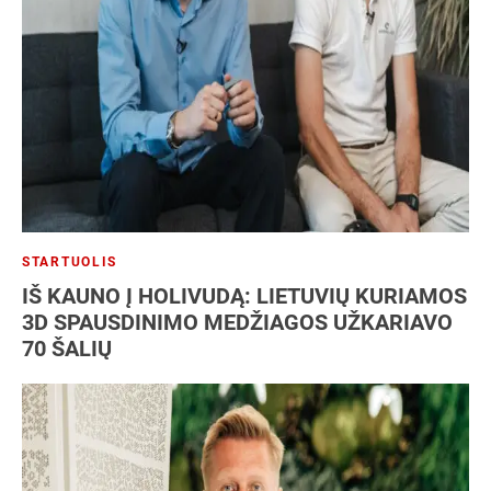
NT
Patentas
SEO
Socialiniai tinklai
Strategija
Vartotojai
Verslo analizė
Verslo modelis
Verslo planas
Verslo plėtra
STARTUOLIS
IŠ KAUNO Į HOLIVUDĄ: LIETUVIŲ KURIAMOS
3D SPAUSDINIMO MEDŽIAGOS UŽKARIAVO
70 ŠALIŲ