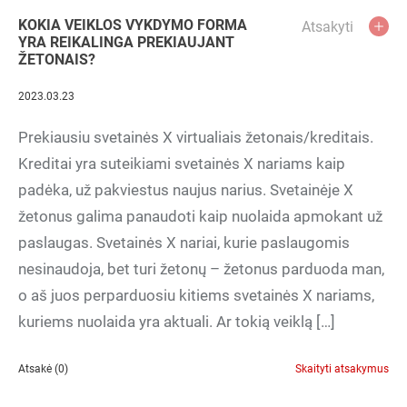
KOKIA VEIKLOS VYKDYMO FORMA
Atsakyti
YRA REIKALINGA PREKIAUJANT
ŽETONAIS?
2023.03.23
Prekiausiu svetainės X virtualiais žetonais/kreditais.
Kreditai yra suteikiami svetainės X nariams kaip
padėka, už pakviestus naujus narius. Svetainėje X
žetonus galima panaudoti kaip nuolaida apmokant už
paslaugas. Svetainės X nariai, kurie paslaugomis
nesinaudoja, bet turi žetonų – žetonus parduoda man,
o aš juos perparduosiu kitiems svetainės X nariams,
kuriems nuolaida yra aktuali. Ar tokią veiklą […]
Atsakė (0)
Skaityti atsakymus