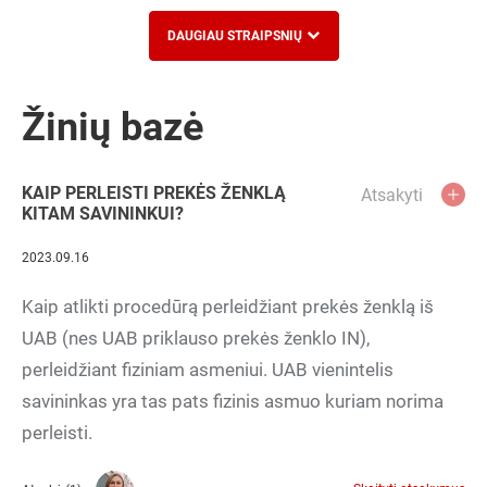
DAUGIAU STRAIPSNIŲ
Žinių bazė
KAIP PERLEISTI PREKĖS ŽENKLĄ
Atsakyti
KITAM SAVININKUI?
2023.09.16
Kaip atlikti procedūrą perleidžiant prekės ženklą iš
UAB (nes UAB priklauso prekės ženklo IN),
perleidžiant fiziniam asmeniui. UAB vienintelis
savininkas yra tas pats fizinis asmuo kuriam norima
perleisti.