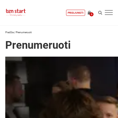
PRISIJUNGTI
0
Pradžia
/
Prenumeruoti
Prenumeruoti