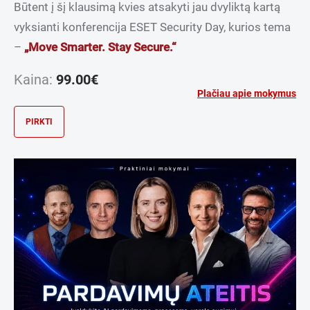
Būtent į šį klausimą kvies atsakyti jau dvyliktą kartą
vyksianti konferencija ESET Security Day, kurios tema
–
„Move Smarter. Stay Secure.“
Kaina:
99.00
€
Plačiau apie mokymus
PIRKTI