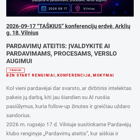
2026-09-17 “TAŠKIUS” konferencijų erdvė, Arklių
g. 18, Vilnius
PARDAVIMŲ ATEITIS: ĮVALDYKITE AI
PARDAVIMAMS, PROCESAMS, VERSLO
AUGIMUI
PREMIUM
BZN START RENGINIAI
,
KONFERENCIJA
,
MOKYMAI
Kol vieni pardavėjai dar svarsto, ar dirbtinis intelektas
pakeis jų darbą, kiti jau šiandien su AI ruošia
pasiūlymus, kuria follow-up žinutes ir greičiau uždaro
sandorius.
2026 m. rugsėjo 17 d. Vilniuje susitinkame Pardavėjų
klubo renginyje „Pardavimų ateitis“, kur aiškiai ir