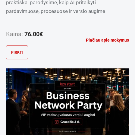
praktiškai parodysime, kaip AI pritaikyti
pardavimuose, procesuose ir verslo augime
Kaina:
76.00
€
Plačiau apie mokymus
PIRKTI