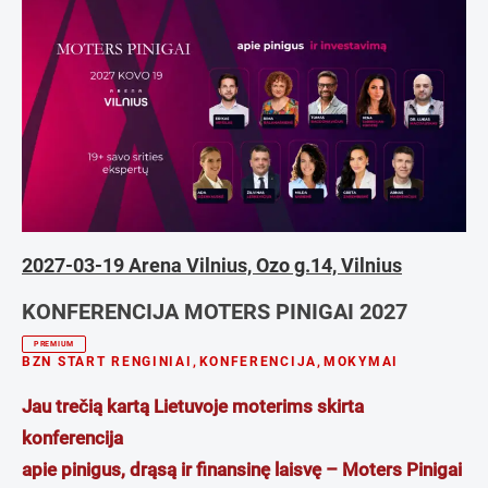
2027-03-19 Arena Vilnius, Ozo g.14, Vilnius
KONFERENCIJA MOTERS PINIGAI 2027
PREMIUM
BZN START RENGINIAI
,
KONFERENCIJA
,
MOKYMAI
Jau trečią kartą Lietuvoje moterims skirta
konferencija
apie pinigus, drąsą ir finansinę laisvę – Moters Pinigai