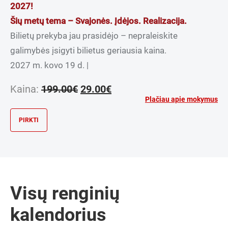
2027!
Šių metų tema – Svajonės. Įdėjos. Realizacija.
Bilietų prekyba jau prasidėjo – nepraleiskite
galimybės įsigyti bilietus geriausia kaina.
2027 m. kovo 19 d. |
Original
Current
Kaina:
199.00
€
29.00
€
price
price
Plačiau apie mokymus
was:
is:
PIRKTI
199.00€.
29.00€.
Visų renginių
kalendorius