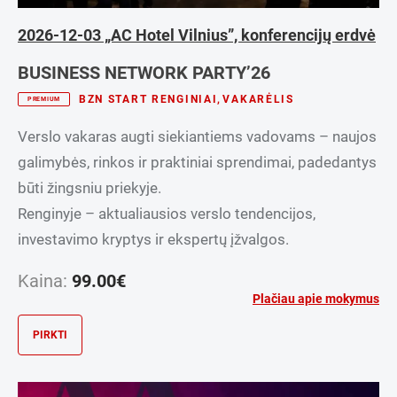
2026-12-03 „AC Hotel Vilnius”, konferencijų erdvė
BUSINESS NETWORK PARTY’26
BZN START RENGINIAI
,
VAKARĖLIS
PREMIUM
Verslo vakaras augti siekiantiems vadovams – naujos
galimybės, rinkos ir praktiniai sprendimai, padedantys
būti žingsniu priekyje.
Renginyje – aktualiausios verslo tendencijos,
investavimo kryptys ir ekspertų įžvalgos.
Kaina:
99.00
€
Plačiau apie mokymus
PIRKTI