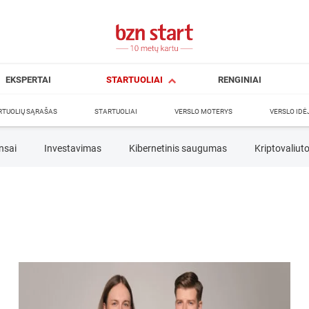
EKSPERTAI
STARTUOLIAI
RENGINIAI
RTUOLIŲ SĄRAŠAS
STARTUOLIAI
VERSLO MOTERYS
VERSLO IDĖ
nsai
Investavimas
Kibernetinis saugumas
Kriptovaliut
Verslo pradžia
🎥 Žiūrėk
Idėja
Inovacijos
Investicijos
Įžvalgos
Koman
ija
Vartotojai
Verslo analizė
Verslo modelis
Versl