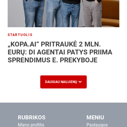
STARTUOLIS
„KOPA.AI“ PRITRAUKĖ 2 MLN.
EURŲ: DI AGENTAI PATYS PRIIMA
SPRENDIMUS E. PREKYBOJE
DAUGIAU NAUJIENŲ
RUBRIKOS
MENIU
Mano profilis
Paslaugos