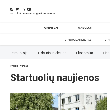
Nr. 1 žinių centras augančiam verslui
VERSLAS
MOKYMAI
STARTUOLIAI BENDRAS
STA
Darbuotojai
Dirbtinis Intelektas
Ekonomika
Fina
Startuolis
Technologijos
Teisė
Vadyba
Pradžia
/
Verslas
Startuolių naujienos
Crowdfunding
E-komercija
Finansavimo priemonės
Kūrybingumas
SEO
Socialiniai tinklai
Strateg