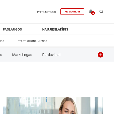
PRISIJUNGTI
PRENUMERUOTI
0
PASLAUGOS
NAUJIENLAIŠKIS
JOS
STARTUOLIŲ NAUJIENOS
os
Marketingas
Pardavimai
da
Komunikacija
Kriptovaliutos
o planas
Verslo plėtra