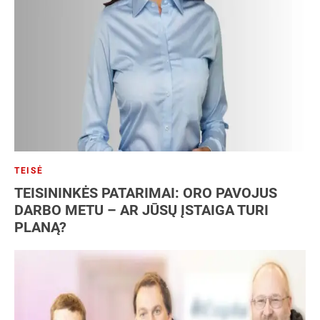
NT
Patentas
SEO
Socialiniai tinklai
Strategija
Vartotojai
Verslo analizė
Verslo modelis
Verslo planas
Verslo plėtra
TEISĖ
TEISININKĖS PATARIMAI: ORO PAVOJUS
DARBO METU – AR JŪSŲ ĮSTAIGA TURI
PLANĄ?