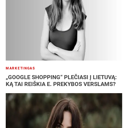
NT
Patentas
SEO
Socialiniai tinklai
Strategija
Vartotojai
Verslo analizė
Verslo modelis
Verslo planas
Verslo plėtra
MARKETINGAS
„GOOGLE SHOPPING“ PLEČIASI Į LIETUVĄ:
KĄ TAI REIŠKIA E. PREKYBOS VERSLAMS?