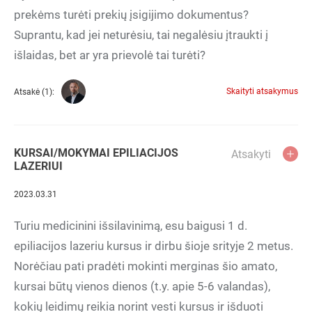
prekėms turėti prekių įsigijimo dokumentus?
Suprantu, kad jei neturėsiu, tai negalėsiu įtraukti į
išlaidas, bet ar yra prievolė tai turėti?
Skaityti atsakymus
Atsakė (1):
KURSAI/MOKYMAI EPILIACIJOS
Atsakyti
LAZERIUI
2023.03.31
Turiu medicinini išsilavinimą, esu baigusi 1 d.
epiliacijos lazeriu kursus ir dirbu šioje srityje 2 metus.
Norėčiau pati pradėti mokinti merginas šio amato,
kursai būtų vienos dienos (t.y. apie 5-6 valandas),
kokių leidimų reikia norint vesti kursus ir išduoti