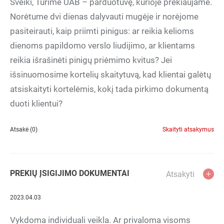
Sveiki, Turime UAB – parduotuvę, kurioje prekiaujame.
Norėtume dvi dienas dalyvauti mugėje ir norėjome
pasiteirauti, kaip priimti pinigus: ar reikia kelioms
dienoms papildomo verslo liudijimo, ar klientams
reikia išrašinėti pinigų priėmimo kvitus? Jei
išsinuomosime kortelių skaitytuvą, kad klientai galėtų
atsiskaityti kortelėmis, kokį tada pirkimo dokumentą
duoti klientui?
Atsakė (0)
Skaityti atsakymus
PREKIŲ ĮSIGIJIMO DOKUMENTAI
Atsakyti
2023.04.03
Vykdoma individuali veikla. Ar privaloma visoms