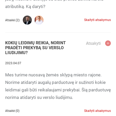
atributiką. Ką daryti?
Skaityti atsakymus
Atsakė (2):
KOKIŲ LEIDIMŲ REIKIA, NORINT
Atsakyti
PRADĖTI PREKYBĄ SU VERSLO
LIUDIJIMU?
2023.04.07
Mes turime nuosavą žemės sklypą miesto rajone.
Norime atidaryti augalų parduotuvę ir sužinoti kokie
leidimai gali būti reikalaujami prekybai. Šią parduotuvę
norima atidaryti su verslo liudijimu.
Atsakė (0)
Skaityti atsakymus