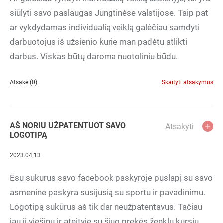
siūlyti savo paslaugas Jungtinėse valstijose. Taip pat
ar vykdydamas individualią veiklą galėčiau samdyti
darbuotojus iš užsienio kurie man padėtu atlikti
darbus. Viskas būtų daroma nuotoliniu būdu.
Atsakė (0)
Skaityti atsakymus
AŠ NORIU UŽPATENTUOT SAVO
Atsakyti
LOGOTIPĄ
2023.04.13
Esu sukurus savo facebook paskyroje puslapį su savo
asmenine paskyra susijusią su sportu ir pavadinimu.
Logotipą sukūrus aš tik dar neužpatentavus. Tačiau
jau jį viešinu ir ateityje su šiuo prekės ženklu kursiu