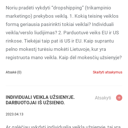
Noriu pradėti vykdyti “dropshipping” (trikampinio
marketingo) prekybos veiklą. 1. Kokią teisinę veiklos
formą geriausia pasirinkti tokiai veiklai? Individuali
veikla/verslo liudijimas? 2. Parduotuvė veiks EU ir US
rinkose. Tiekėjai taip pat iš US ir EU. Kaip suprantu
pelno mokestį turėsiu mokėti Lietuvoje, kur yra
registruota mano veikla. Kaip dėl mokesčių užsienyje?
Atsakė (0)
Skaityti atsakymus
INDIVIDUALI VEIKLA UŽSIENYJE.
Atsakyti
DARBUOTOJAI IŠ UŽSIENIO.
2023.04.13
Ar galėčiau vykdyti individualią veiklą užsienyje, tai yra