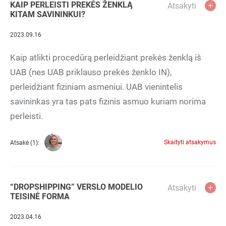
KAIP PERLEISTI PREKĖS ŽENKLĄ
Atsakyti
KITAM SAVININKUI?
2023.09.16
Kaip atlikti procedūrą perleidžiant prekės ženklą iš
UAB (nes UAB priklauso prekės ženklo IN),
perleidžiant fiziniam asmeniui. UAB vienintelis
savininkas yra tas pats fizinis asmuo kuriam norima
perleisti.
Skaityti atsakymus
Atsakė (1):
“DROPSHIPPING” VERSLO MODELIO
Atsakyti
TEISINĖ FORMA
2023.04.16