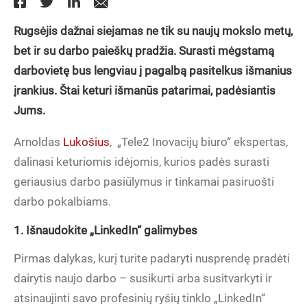
Rugsėjis dažnai siejamas ne tik su naujų mokslo metų,
bet ir su darbo paieškų pradžia. Surasti mėgstamą
darbovietę bus lengviau į pagalbą pasitelkus išmanius
įrankius. Štai keturi išmanūs patarimai, padėsiantis
Jums.
Arnoldas
Lukošius
,
„Tele2 Inovacijų biuro“ ekspertas,
dalinasi keturiomis idėjomis, kurios padės surasti
geriausius darbo pasiūlymus ir tinkamai pasiruošti
darbo pokalbiams.
1. Išnaudokite „LinkedIn“ galimybes
Pirmas dalykas, kurį turite padaryti nusprendę pradėti
dairytis naujo darbo – susikurti arba susitvarkyti ir
atsinaujinti savo profesinių ryšių tinklo „LinkedIn“