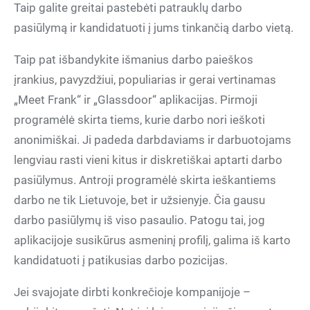
Taip galite greitai pastebėti patrauklų darbo
pasiūlymą ir kandidatuoti į jums tinkančią darbo vietą.
Taip pat išbandykite išmanius darbo paieškos
įrankius, pavyzdžiui, populiarias ir gerai vertinamas
„Meet Frank“ ir „Glassdoor“ aplikacijas. Pirmoji
programėlė skirta tiems, kurie darbo nori ieškoti
anonimiškai. Ji padeda darbdaviams ir darbuotojams
lengviau rasti vieni kitus ir diskretiškai aptarti darbo
pasiūlymus. Antroji programėlė skirta ieškantiems
darbo ne tik Lietuvoje, bet ir užsienyje. Čia gausu
darbo pasiūlymų iš viso pasaulio. Patogu tai, jog
aplikacijoje susikūrus asmeninį profilį, galima iš karto
kandidatuoti į patikusias darbo pozicijas.
Jei svajojate dirbti konkrečioje kompanijoje –