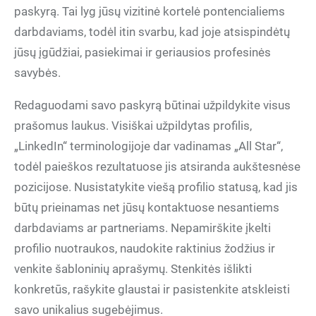
paskyrą. Tai lyg jūsų vizitinė kortelė pontencialiems
darbdaviams, todėl itin svarbu, kad joje atsispindėtų
jūsų įgūdžiai, pasiekimai ir geriausios profesinės
savybės.
Redaguodami savo paskyrą būtinai užpildykite visus
prašomus laukus. Visiškai užpildytas profilis,
„LinkedIn“ terminologijoje dar vadinamas „All Star“,
todėl paieškos rezultatuose jis atsiranda aukštesnėse
pozicijose. Nusistatykite viešą profilio statusą, kad jis
būtų prieinamas net jūsų kontaktuose nesantiems
darbdaviams ar partneriams. Nepamirškite įkelti
profilio nuotraukos, naudokite raktinius žodžius ir
venkite šabloninių aprašymų. Stenkitės išlikti
konkretūs, rašykite glaustai ir pasistenkite atskleisti
savo unikalius sugebėjimus.