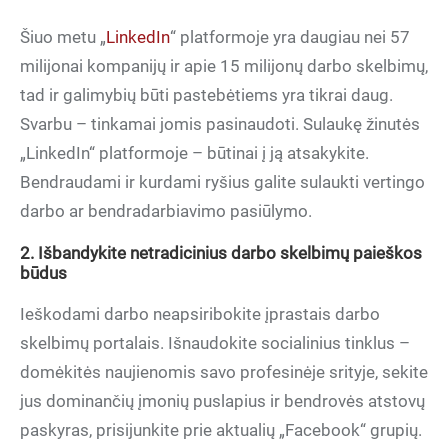
Šiuo metu „
LinkedIn
“ platformoje yra daugiau nei 57
milijonai kompanijų ir apie 15 milijonų darbo skelbimų,
tad ir galimybių būti pastebėtiems yra tikrai daug.
Svarbu – tinkamai jomis pasinaudoti. Sulaukę žinutės
„LinkedIn“ platformoje – būtinai į ją atsakykite.
Bendraudami ir kurdami ryšius galite sulaukti vertingo
darbo ar bendradarbiavimo pasiūlymo.
2. Išbandykite netradicinius darbo skelbimų paieškos
būdus
Ieškodami darbo neapsiribokite įprastais darbo
skelbimų portalais. Išnaudokite socialinius tinklus –
domėkitės naujienomis savo profesinėje srityje, sekite
jus dominančių įmonių puslapius ir bendrovės atstovų
paskyras, prisijunkite prie aktualių „Facebook“ grupių.