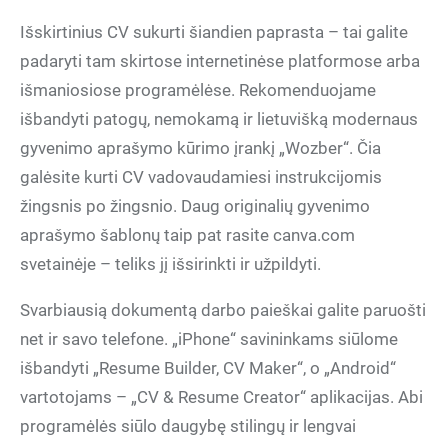
Išskirtinius CV sukurti šiandien paprasta – tai galite
padaryti tam skirtose internetinėse platformose arba
išmaniosiose programėlėse. Rekomenduojame
išbandyti patogų, nemokamą ir lietuvišką modernaus
gyvenimo aprašymo kūrimo įrankį „Wozber“. Čia
galėsite kurti CV vadovaudamiesi instrukcijomis
žingsnis po žingsnio. Daug originalių gyvenimo
aprašymo šablonų taip pat rasite canva.com
svetainėje – teliks jį išsirinkti ir užpildyti.
Svarbiausią dokumentą darbo paieškai galite paruošti
net ir savo telefone. „iPhone“ savininkams siūlome
išbandyti „Resume Builder, CV Maker“, o „Android“
vartotojams – „CV & Resume Creator“ aplikacijas. Abi
programėlės siūlo daugybę stilingų ir lengvai