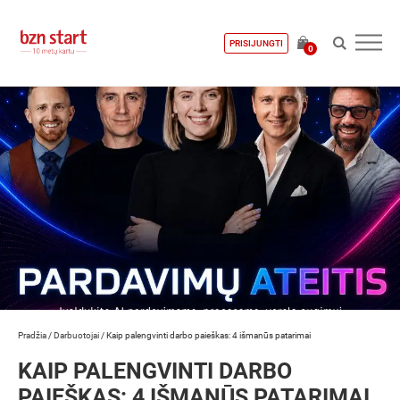
PRISIJUNGTI
0
Pradžia
/
Darbuotojai
/
Kaip palengvinti darbo paieškas: 4 išmanūs patarimai
KAIP PALENGVINTI DARBO
PAIEŠKAS: 4 IŠMANŪS PATARIMAI