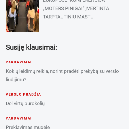
EUROPOJE: KONFERENCIJA
„MOTERS PINIGAI“ ĮVERTINTA
TARPTAUTINIU MASTU
Susiję klausimai:
PARDAVIMAI
Kokių leidimų reikia, norint pradėti prekybą su verslo
liudijimu?
VERSLO PRADŽIA
Dėl virtų burokėlių
PARDAVIMAI
Prekiavimas mugėje