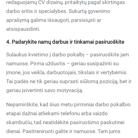
redaguojamų CV dizainų, pritaikytų pagal skirtingas
darbo sritis ir specialybes. Sukurtą gyvenimo
aprašymą galima išsaugoti, parsisiųsti ar
atsispausdinti.
4. Padarykite namų darbus ir tinkamai pasiruoškite
Sulaukus kvietimo į darbo pokalbį – pasiruoškite jam
namuose. Pirma užduotis – geriau susipažinti su
įmone, jos veikla, darbuotojais, tikslais ir vertybėmis.
Tai padės ne tik geriau suprasti siūlomą poziciją, bet ir
geriau įsivertinti savo motyvaciją.
Nepamirškite, kad šiuo metu pirminiai darbo pokalbio
etapai dažnai atliekami telefonu arba vaizdo
skambučiu, tad neatidėkite pasiruošimo paskutinei
dienai. Pasitreniruoti galite ir namuose. Tam jums