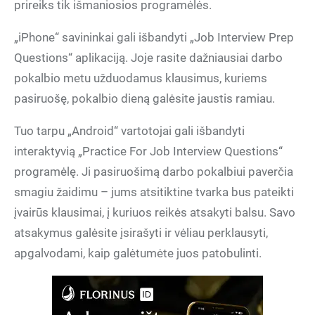
prireiks tik išmaniosios programėlės.
„iPhone“ savininkai gali išbandyti „Job Interview Prep
Questions“ aplikaciją. Joje rasite dažniausiai darbo
pokalbio metu užduodamus klausimus, kuriems
pasiruošę, pokalbio dieną galėsite jaustis ramiau.
Tuo tarpu „Android“ vartotojai gali išbandyti
interaktyvią „Practice For Job Interview Questions“
programėlę. Ji pasiruošimą darbo pokalbiui paverčia
smagiu žaidimu – jums atsitiktine tvarka bus pateikti
įvairūs klausimai, į kuriuos reikės atsakyti balsu. Savo
atsakymus galėsite įsirašyti ir vėliau perklausyti,
apgalvodami, kaip galėtumėte juos patobulinti.