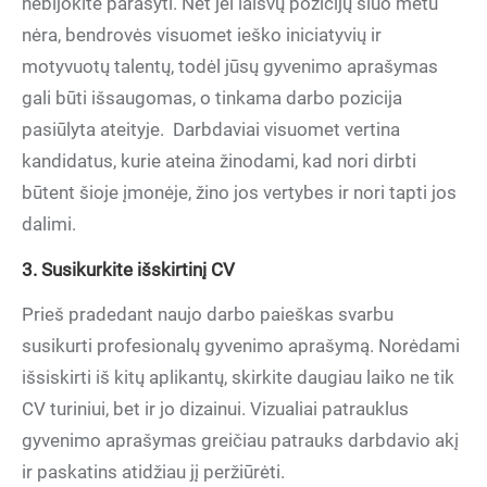
nebijokite parašyti. Net jei laisvų pozicijų šiuo metu
nėra, bendrovės visuomet ieško iniciatyvių ir
motyvuotų talentų, todėl jūsų gyvenimo aprašymas
gali būti išsaugomas, o tinkama darbo pozicija
pasiūlyta ateityje.
Darbdaviai visuomet vertina
kandidatus, kurie ateina žinodami, kad nori dirbti
būtent šioje įmonėje, žino jos vertybes ir nori tapti jos
dalimi.
3. Susikurkite išskirtinį CV
Prieš pradedant naujo darbo paieškas svarbu
susikurti profesionalų gyvenimo aprašymą. Norėdami
išsiskirti iš kitų aplikantų, skirkite daugiau laiko ne tik
CV turiniui, bet ir jo dizainui. Vizualiai patrauklus
gyvenimo aprašymas greičiau patrauks darbdavio akį
ir paskatins atidžiau jį peržiūrėti.