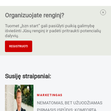
Organizuojate renginį?
Tuomet „bzn start” gali pasiūlyti puikią galimybę
išviešinti Jūsų renginį ir padėti pritraukti potencialių
dalyvių.
REGISTRUOTI
Susiję straipsniai:
MARKETINGAS
NEMATOMAS, BET UŽUODŽIAMAS
PIRMASIS ĮSPŪDIS: KOMFORTĄ,