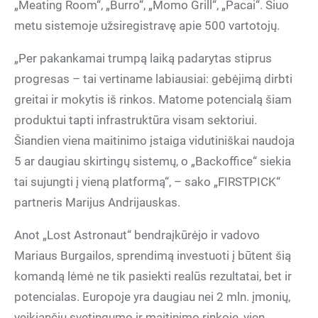
„Meating Room“, „Burro“, „Momo Grill“, „Pacai“. Šiuo
metu sistemoje užsiregistravę apie 500 vartotojų.
„Per pakankamai trumpą laiką padarytas stiprus
progresas – tai vertiname labiausiai: gebėjimą dirbti
greitai ir mokytis iš rinkos. Matome potencialą šiam
produktui tapti infrastruktūra visam sektoriui.
Šiandien viena maitinimo įstaiga vidutiniškai naudoja
5 ar daugiau skirtingų sistemų, o „Backoffice“ siekia
tai sujungti į vieną platformą“, – sako „FIRSTPICK“
partneris Marijus Andrijauskas.
Anot „Lost Astronaut“ bendraįkūrėjo ir vadovo
Mariaus Burgailos, sprendimą investuoti į būtent šią
komandą lėmė ne tik pasiekti realūs rezultatai, bet ir
potencialas. Europoje yra daugiau nei 2 mln. įmonių,
veikiančių svetingumo ir maitinimo rinkoje, vien