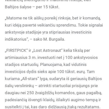
Baltijos šalyse – per 15 tūkst.
„Matome ne tik aiškų poreikį rinkoje, bet ir komandą,
kuri idėją pavertė veikiančiu sprendimu. Tokie signalai
ankstyvoje stadijoje yra stipriausias investicinis
indikatorius“, – sako M. Burgaila.
„FIRSTPICK“ ir „Lost Astronaut“ kelia tikslą per
artimiausius 3 m. investuoti net į 100 ankstyvosios
stadijos startuolių. Planuojama, kad vidutinis
investicijos dydis sieks apie 100 tūkst. eurų. Tam
kuriama „All-stars“ lyga, sudaryta iš geriausių Baltijos
šalių verslininkų – atrinkti startuoliai prisijungs prie
daugiau nei 250 žvaigždžių komandos, gaus pagalbą,
padėsiančią išvengti klaidų, išlaikyti augimo tempą ir
susitelkti į tai, kas daro didžiausią įtaką rezultatams.