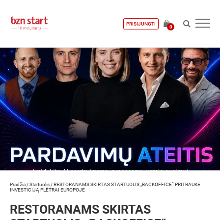
PRISIJUNGTI
0
Pradžia
/
Startuolis
/
RESTORANAMS SKIRTAS STARTUOLIS „BACKOFFICE“ PRITRAUKĖ
INVESTICIJĄ PLĖTRAI EUROPOJE
RESTORANAMS SKIRTAS