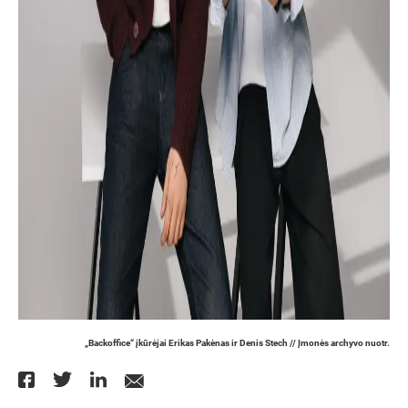
„Backoffice“ įkūrėjai Erikas Pakėnas ir Denis Stech // Įmonės archyvo nuotr.