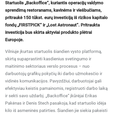
Startuolis „Backoffice“, kuriantis operacijų valdymo
sprendimą restoranams, kavinėms ir viešbučiams,
pritraukė 150 tūkst. eurų investiciją iš rizikos kapitalo
fondų „FIRSTPICK“ ir „Lost Astronaut“. Pritraukta
investicija bus skirta aktyviai produkto plėtrai
Europoje.
Vilniuje įkurtas startuolis šiandien vysto platformą,
skirtą supaprastinti kasdienius svetingumo ir
maitinimo sektoriaus verslo procesus – nuo
darbuotojų grafikų pokyčių iki darbo užmokesčio ir
vidinės komunikacijos. Pavyzdžiui, darbuotojai gali
efektyviau keistis pamainomis, registruoti darbo laiką
ir sekti savo uždarbį. „Backoffice“ įkūrėjai Erikas
Pakėnas ir Denis Stech pasakoja, kad startuolio idėja
kilo iš asmeninės patirties. Šiandien jie siekia pakeisti