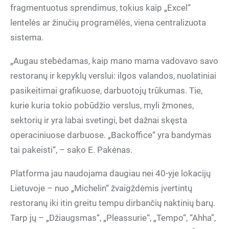
fragmentuotus sprendimus, tokius kaip „Excel“
lentelės ar žinučių programėlės, viena centralizuota
sistema.
„Augau stebėdamas, kaip mano mama vadovavo savo
restoranų ir kepyklų verslui: ilgos valandos, nuolatiniai
pasikeitimai grafikuose, darbuotojų trūkumas. Tie,
kurie kuria tokio pobūdžio verslus, myli žmones,
sektorių ir yra labai svetingi, bet dažnai skęsta
operaciniuose darbuose. „Backoffice“ yra bandymas
tai pakeisti“, – sako E. Pakėnas.
Platforma jau naudojama daugiau nei 40-yje lokacijų
Lietuvoje – nuo „Michelin“ žvaigždėmis įvertintų
restoranų iki itin greitu tempu dirbančių naktinių barų.
Tarp jų – „Džiaugsmas“, „Pleassurie“, „Tempo“, “Ahha”,