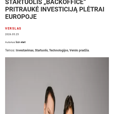
STARTUOLIS „BACKOFFICE“
PRITRAUKĖ INVESTICIJĄ PLĖTRAI
EUROPOJE
VERSLAS
2026.05.25
Autorius:
bzn start
Temos:
Investavimas
,
Startuolis
,
Technologijos
,
Verslo pradžia
.