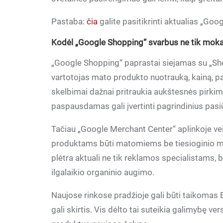
Pastaba:
čia
galite pasitikrinti aktualias „Goo
Kodėl „Google Shopping“ svarbus ne tik mok
„Google Shopping“ paprastai siejamas su „S
vartotojas mato produkto nuotrauką, kainą, pa
skelbimai dažnai pritraukia aukštesnės pirkim
paspausdamas gali įvertinti pagrindinius pasiū
Tačiau „Google Merchant Center“ aplinkoje vei
produktams būti matomiems be tiesioginio mo
plėtra aktuali ne tik reklamos specialistams
ilgalaikio organinio augimo.
Naujose rinkose pradžioje gali būti taikomas
gali skirtis. Vis dėlto tai suteikia galimybę ve