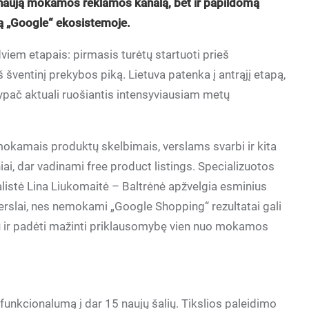
ik naują mokamos reklamos kanalą, bet ir papildomą
ą „Google“ ekosistemoje.
iem etapais: pirmasis turėtų startuoti prieš
šventinį prekybos piką. Lietuva patenka į antrąjį etapą,
 ypač aktuali ruošiantis intensyviausiam metų
okamais produktų skelbimais, verslams svarbi ir kita
i, dar vadinami free product listings. Specializuotos
istė Lina Liukomaitė – Baltrėnė apžvelgia esminius
verslai, nes nemokami „Google Shopping“ rezultatai gali
 ir padėti mažinti priklausomybę vien nuo mokamos
funkcionalumą į dar 15 naujų šalių. Tikslios paleidimo