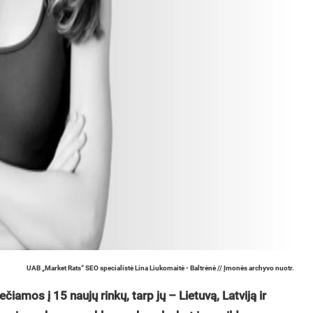
UAB „Market Rats“ SEO specialistė Lina Liukomaitė - Baltrėnė // Įmonės archyvo nuotr.
mos į 15 naujų rinkų, tarp jų – Lietuvą, Latviją ir