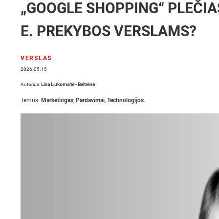
„GOOGLE SHOPPING“ PLEČIASI
E. PREKYBOS VERSLAMS?
VERSLAS
2026.05.15
Autorius:
Lina Liukomaitė - Baltrėnė
Temos:
Marketingas
,
Pardavimai
,
Technologijos
.