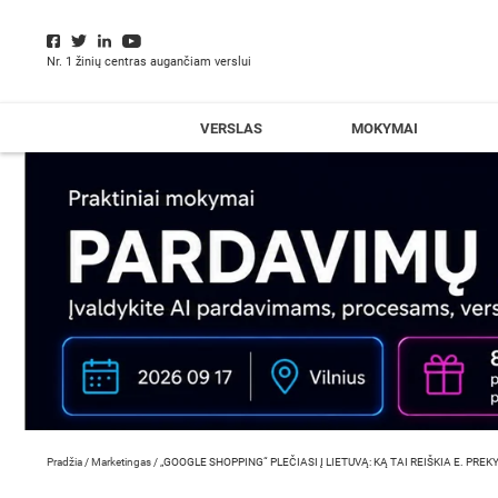
Nr. 1 žinių centras augančiam verslui
VERSLAS
MOKYMAI
Pradžia
/
Marketingas
/
„GOOGLE SHOPPING“ PLEČIASI Į LIETUVĄ: KĄ TAI REIŠKIA E. PR