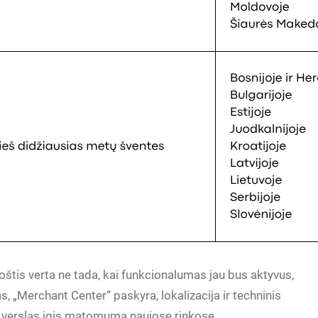
štis verta ne tada, kai funkcionalumas jau bus aktyvus,
 „Merchant Center“ paskyra, lokalizacija ir techninis
ai verslas įgis matomumą naujose rinkose.