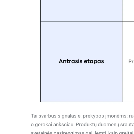
Tai svarbus signalas e. prekybos įmonėms: ruo
o gerokai anksčiau. Produktų duomenų srautas,
svetainės pasirengimas gali lemti, kaip greit