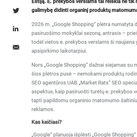
Estiją. E. prekybos verslams tai reiškia ne t
galimybę didinti organinį produktų matomum
2026 m. „Google Shopping“ plėtra numatyta dv
pasiruošimo mokyklai sezoną, antrasis – prieš 
todėl vietos e. prekybos verslams ši naujiena
apsipirkimo laikotarpiui.
Nors „Google Shopping“ dažnai siejamas su m
šios plėtros pusė – nemokami produktų rodinia
SEO agentūros UAB „Market Rats“ SEO special
aspektus, kaip pasiruošti turėtų e. prekybos 
tapti papildomu organinio matomumo šaltiniu
reklamos.
Kas keičiasi?
„Google“ planuoja išplėsti „Google Shopping“ 