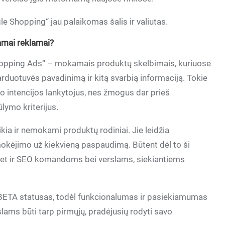
gle Shopping“ jau palaikomas šalis ir valiutas.
amai reklamai?
hopping Ads“ – mokamais produktų skelbimais, kuriuose
rduotuvės pavadinimą ir kitą svarbią informaciją. Tokie
o intencijos lankytojus, nes žmogus dar prieš
lymo kriterijus.
kia ir nemokami produktų rodiniai. Jie leidžia
kėjimo už kiekvieną paspaudimą. Būtent dėl to ši
, bet ir SEO komandoms bei verslams, siekiantiems
 BETA statusas, todėl funkcionalumas ir pasiekiamumas
rslams būti tarp pirmųjų, pradėjusių rodyti savo