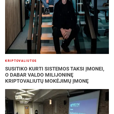
NT
Patentas
SEO
Socialiniai tinklai
Strategija
Vartotojai
Verslo analizė
Verslo modelis
Verslo planas
Verslo plėtra
KRIPTOVALIUTOS
SUSITIKO KURTI SISTEMOS TAKSI ĮMONEI,
O DABAR VALDO MILIJONINĘ
KRIPTOVALIUTŲ MOKĖJIMŲ ĮMONĘ