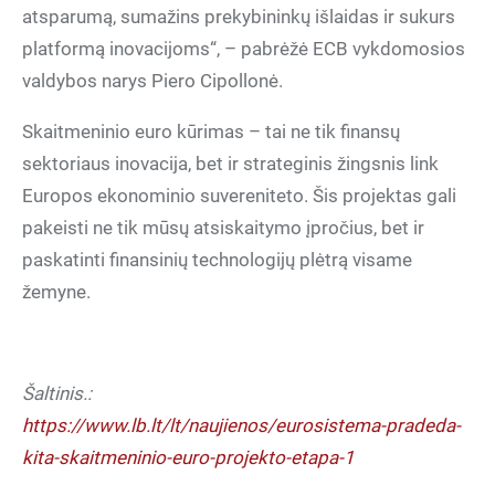
atsparumą, sumažins prekybininkų išlaidas ir sukurs
platformą inovacijoms“, – pabrėžė ECB vykdomosios
valdybos narys Piero Cipollonė.
Skaitmeninio euro kūrimas – tai ne tik finansų
sektoriaus inovacija, bet ir strateginis žingsnis link
Europos ekonominio suvereniteto. Šis projektas gali
pakeisti ne tik mūsų atsiskaitymo įpročius, bet ir
paskatinti finansinių technologijų plėtrą visame
žemyne.
Šaltinis.:
https://www.lb.lt/lt/naujienos/eurosistema-pradeda-
kita-skaitmeninio-euro-projekto-etapa-1