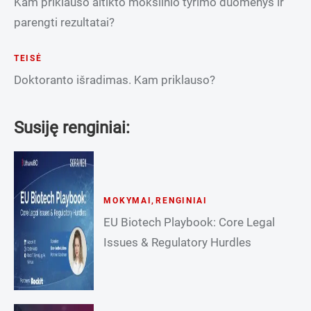
Kam priklauso altikto mokslinio tyrimo duomenys ir
parengti rezultatai?
TEISĖ
Doktoranto išradimas. Kam priklauso?
Susiję renginiai:
MOKYMAI
,
RENGINIAI
EU Biotech Playbook: Core Legal
Issues & Regulatory Hurdles