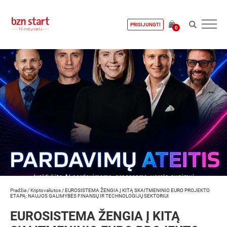
PRISIJUNGTI
0
Pradžia
/
Kriptovaliutos
/
EUROSISTEMA ŽENGIA Į KITĄ SKAITMENINIO EURO PROJEKTO
ETAPĄ: NAUJOS GALIMYBĖS FINANSŲ IR TECHNOLOGIJŲ SEKTORIUI
EUROSISTEMA ŽENGIA Į KITĄ