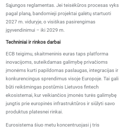
Sąjungos reglamentas. Jei teisėkūros procesas vyks
pagal planą, bandomieji projektai galėtų startuoti
2027 m. viduryje, o visiškas pasirengimas
įgyvendinimui – iki 2029 m.
Techniniai ir rinkos darbai
ECB teigimu, skaitmeninis euras taps platforma
inovacijoms, suteikdamas galimybę privačioms
įmonėms kurti papildomas paslaugas, integracijas ir
konkurencingus sprendimus visoje Europoje. Tai gali
būti reikšmingas postūmis Lietuvos fintech
ekosistemai, kur veikiančios įmonės turės galimybę
jungtis prie europinės infrastruktūros ir siūlyti savo
produktus platesnei rinkai.
Eurosistema šiuo metu koncentruojasi į tris