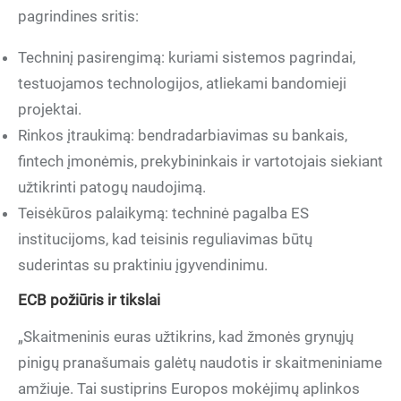
pagrindines sritis:
Techninį pasirengimą: kuriami sistemos pagrindai,
testuojamos technologijos, atliekami bandomieji
projektai.
Rinkos įtraukimą: bendradarbiavimas su bankais,
fintech įmonėmis, prekybininkais ir vartotojais siekiant
užtikrinti patogų naudojimą.
Teisėkūros palaikymą: techninė pagalba ES
institucijoms, kad teisinis reguliavimas būtų
suderintas su praktiniu įgyvendinimu.
ECB požiūris ir tikslai
„Skaitmeninis euras užtikrins, kad žmonės grynųjų
pinigų pranašumais galėtų naudotis ir skaitmeniniame
amžiuje. Tai sustiprins Europos mokėjimų aplinkos