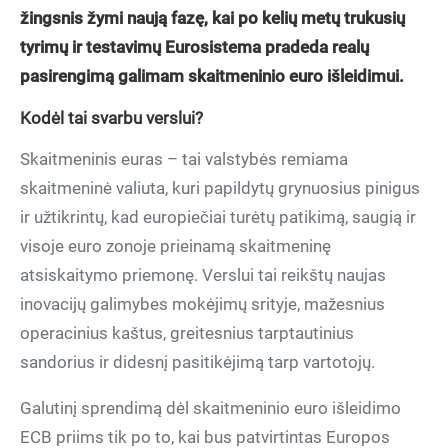
žingsnis žymi naują fazę, kai po kelių metų trukusių
tyrimų ir testavimų Eurosistema pradeda realų
pasirengimą galimam skaitmeninio euro išleidimui.
Kodėl tai svarbu verslui?
Skaitmeninis euras – tai valstybės remiama
skaitmeninė valiuta, kuri papildytų grynuosius pinigus
ir užtikrintų, kad europiečiai turėtų patikimą, saugią ir
visoje euro zonoje prieinamą skaitmeninę
atsiskaitymo priemonę. Verslui tai reikštų naujas
inovacijų galimybes mokėjimų srityje, mažesnius
operacinius kaštus, greitesnius tarptautinius
sandorius ir didesnį pasitikėjimą tarp vartotojų.
Galutinį sprendimą dėl skaitmeninio euro išleidimo
ECB priims tik po to, kai bus patvirtintas Europos