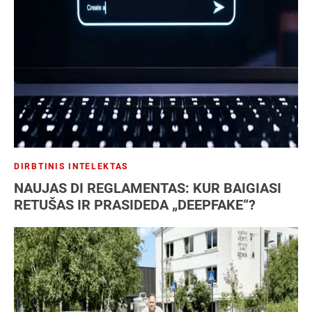
NT
Patentas
SEO
Socialiniai tinklai
Strategija
Vartotojai
Verslo analizė
Verslo modelis
Verslo planas
Verslo plėtra
DIRBTINIS INTELEKTAS
NAUJAS DI REGLAMENTAS: KUR BAIGIASI
RETUŠAS IR PRASIDEDA „DEEPFAKE“?