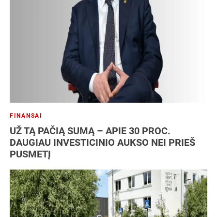
NT
Patentas
SEO
Socialiniai tinklai
Strategija
Vartotojai
Verslo analizė
Verslo modelis
Verslo planas
Verslo plėtra
FINANSAI
UŽ TĄ PAČIĄ SUMĄ – APIE 30 PROC.
DAUGIAU INVESTICINIO AUKSO NEI PRIEŠ
PUSMETĮ