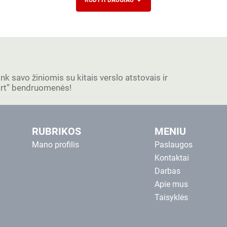
RODYTI DAUGIAU
ink savo žiniomis su kitais verslo atstovais ir
tart” bendruomenės!
RUBRIKOS
MENIU
Mano profilis
Paslaugos
Kontaktai
Darbas
Apie mus
Taisyklės