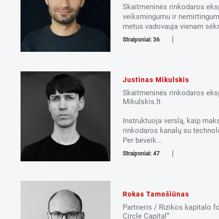
Skaitmeninės rinkodaros ekspe
veiksmingumu ir nemirtingum
metus vadovauja vienam sėkm
Straipsniai: 36
Justinas Mikulskis
Skaitmeninės rinkodaros eks
Mikulskis.lt
Instruktuoja verslą, kaip maks
rinkodaros kanalų su technolo
Per beveik...
Straipsniai: 47
Rokas Tamošiūnas
Partneris / Rizikos kapitalo 
Circle Capital“