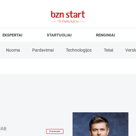
EKSPERTAI
STARTUOLIAI
RENGINIAI
Nuoma
Pardavimai
Technologijos
Teisė
Versl
cijos
Investicijos
Klientai
Komanda
Komunikacija
rslo modelis
Verslo planas
Verslo plėtra
 UAB
Premium