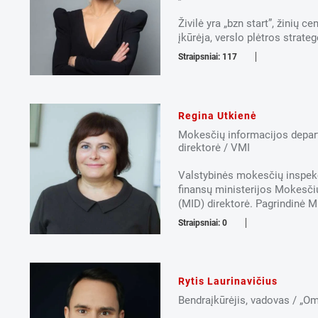
Živilė yra „bzn start”, žinių 
įkūrėja, verslo plėtros strategė
Straipsniai: 117
Regina Utkienė
Mokesčių informacijos depa
direktorė / VMI
Valstybinės mokesčių inspekc
finansų ministerijos Mokesč
(MID) direktorė. Pagrindinė MI
Straipsniai: 0
Rytis Laurinavičius
Bendraįkūrėjis, vadovas / „O