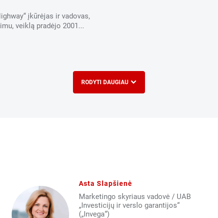
ghway“ įkūrėjas ir vadovas,
imu, veiklą pradėjo 2001...
RODYTI DAUGIAU
Asta Slapšienė
Marketingo skyriaus vadovė / UAB
„Investicijų ir verslo garantijos“
(„Invega“)