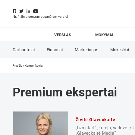
Nr. 1 žinių centras augančiam verslui
VERSLAS
MOKYMAI
Darbuotojai
Finansai
Marketingas
Mokesčiai
Pradžia
/
Komunikacija
E-komercija
Finansavimo priemonės
Idėja
Inova
Linas
Socialiniai tinklai
Strategija
Verslo analizė
Ve
Premium ekspertai
Marcišauskas
Živilė Glaveckaitė
„bzn start” įkūrėja, vadovė. /
„Glaveckaitė Media”