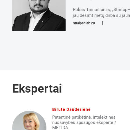
Rokas Tamošiūnas, „StartupHi
jau dešimt metų dirba su jaun
Straipsniai: 28
Ekspertai
Birutė Dauderienė
Patentinė patikėtinė, intelektinės
nuosavybės apsaugos ekspertė /
METIDA