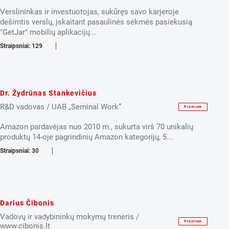
Verslininkas ir investuotojas, sukūręs savo karjeroje
dešimtis verslų, įskaitant pasaulinės sėkmės pasiekusią
"GetJar" mobilių aplikacijų...
Straipsniai: 129
Dr. Žydrūnas Stankevičius
R&D vadovas / UAB „Seminal Work“
Premium
Amazon pardavėjas nuo 2010 m., sukurta virš 70 unikalių
produktų 14-oje pagrindinių Amazon kategorijų, 5...
Straipsniai: 30
Darius Čibonis
Vadovų ir vadybininkų mokymų treneris /
Premium
www.cibonis.lt