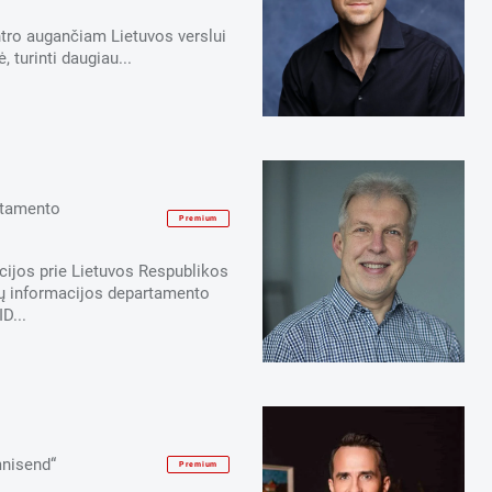
centro augančiam Lietuvos verslui
, turinti daugiau...
rtamento
Premium
ijos prie Lietuvos Respublikos
ių informacijos departamento
D...
mnisend“
Premium