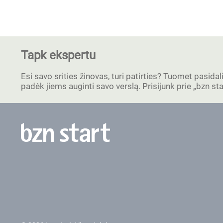
Tapk ekspertu
Esi savo srities žinovas, turi patirties? Tuomet pasidal
padėk jiems auginti savo verslą. Prisijunk prie „bzn s