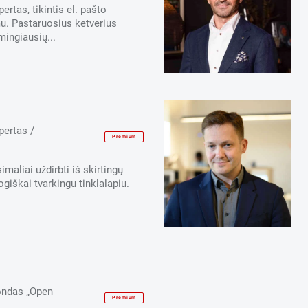
rtas, tikintis el. pašto
u. Pastaruosius ketverius
ingiausių...
pertas /
Premium
imaliai uždirbti iš skirtingų
giškai tvarkingu tinklalapiu.
fondas „Open
Premium