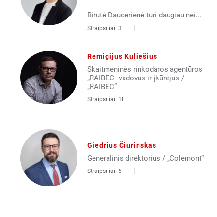
Birutė Dauderienė turi daugiau nei...
Straipsniai: 3
Remigijus Kuliešius
Skaitmeninės rinkodaros agentūros
„RAIBEC" vadovas ir įkūrėjas /
„RAIBEC”
Straipsniai: 18
Giedrius Čiurinskas
Generalinis direktorius / „Colemont“
Straipsniai: 6