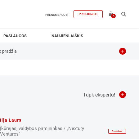
PRISIJUNGTI
PRENUMERUOTI
0
PASLAUGOS
NAUJIENLAIŠKIS
o pradžia
Kūrybingumas
SEO
Tapk ekspertu!
Ilja Laurs
Įkūrėjas, valdybos pirmininkas / „Nextury
Premium
Ventures”