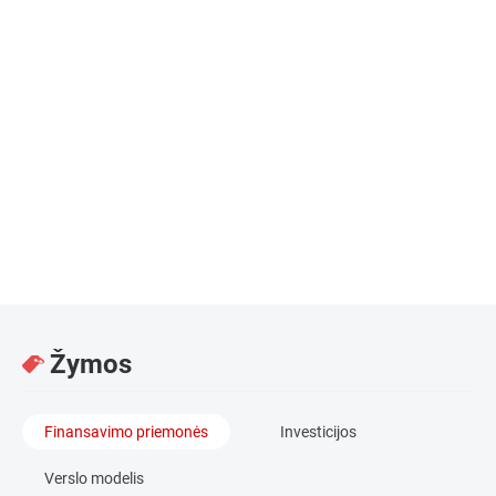
Rokas turi didelę patirtį IT srityje, kurioje dirba nuo
2001 metų. Pradėjęs nuo inžinieriaus pozicijos Rokas
ilgą laiką dirbo IT architektu, daugiausia su
elektroninės komercijos projektais Vakarų Europoje,
taip pat dalyvavo SEO projektuose JAV, dirbo
duomenų bazių įmonėje „Scimore“ bei vadovavo
projektams savo įmonėje.
Žymos
Finansavimo priemonės
Investicijos
Verslo modelis