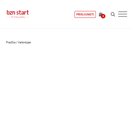
PRISIJUNGTI
0
Pradžia
/
Vartotojas