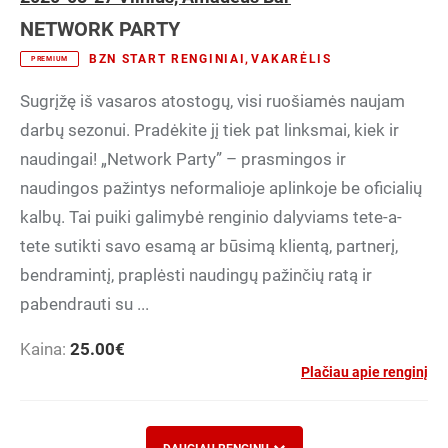
NETWORK PARTY
BZN START RENGINIAI
,
VAKARĖLIS
PREMIUM
Sugrįžę iš vasaros atostogų, visi ruošiamės naujam
darbų sezonui. Pradėkite jį tiek pat linksmai, kiek ir
naudingai! „Network Party” – prasmingos ir
naudingos pažintys neformalioje aplinkoje be oficialių
kalbų. Tai puiki galimybė renginio dalyviams tete-a-
tete sutikti savo esamą ar būsimą klientą, partnerį,
bendramintį, praplėsti naudingų pažinčių ratą ir
pabendrauti su ...
Kaina:
25.00
€
Plačiau apie renginį