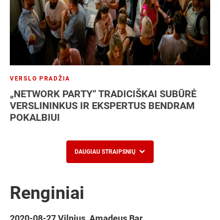
VERSLO PRADŽIA
„NETWORK PARTY“ TRADICIŠKAI SUBŪRĖ
VERSLININKUS IR EKSPERTUS BENDRAM
POKALBIUI
DAUGIAU STRAIPSNIŲ
Renginiai
2020-08-27 Vilnius, Amadeus Bar