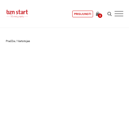
PRISIJUNGTI
0
Pradžia
/
Vartotojas