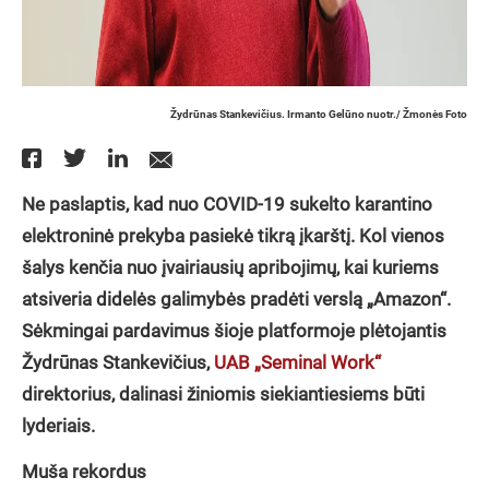
Žydrūnas Stankevičius. Irmanto Gelūno nuotr./ Žmonės Foto
Ne paslaptis, kad nuo COVID-19 sukelto karantino
elektroninė prekyba pasiekė tikrą įkarštį. Kol vienos
šalys kenčia nuo įvairiausių apribojimų, kai kuriems
atsiveria didelės galimybės pradėti verslą
„Amazon“.
Sėkmingai pardavimus šioje platformoje plėtojantis
Žydrūnas Stankevičius,
UAB „Seminal Work“
direktorius, dalinasi žiniomis siekiantiesiems būti
lyderiais.
Muša rekordus