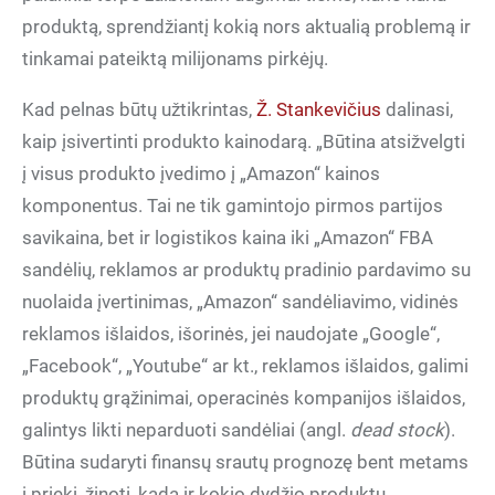
produktą, sprendžiantį kokią nors aktualią problemą ir
tinkamai pateiktą milijonams pirkėjų.
Kad pelnas būtų užtikrintas,
Ž. Stankevičius
dalinasi,
kaip įsivertinti produkto kainodarą. „Būtina atsižvelgti
į visus produkto įvedimo į „Amazon“ kainos
komponentus. Tai ne tik gamintojo pirmos partijos
savikaina, bet ir logistikos kaina iki „Amazon“ FBA
sandėlių, reklamos ar produktų pradinio pardavimo su
nuolaida įvertinimas, „Amazon“ sandėliavimo, vidinės
reklamos išlaidos, išorinės, jei naudojate „Google“,
„Facebook“, „Youtube“ ar kt., reklamos išlaidos, galimi
produktų grąžinimai, operacinės kompanijos išlaidos,
galintys likti neparduoti sandėliai (angl.
dead stock
).
Būtina sudaryti finansų srautų prognozę bent metams
į priekį, žinoti, kada ir kokio dydžio produktų