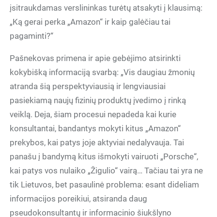
įsitraukdamas verslininkas turėtų atsakyti į klausimą:
„Ką gerai perka „Amazon“ ir kaip galėčiau tai
pagaminti?“
Pašnekovas primena ir apie gebėjimo atsirinkti
kokybišką informaciją svarbą: „Vis daugiau žmonių
atranda šią perspektyviausią ir lengviausiai
pasiekiamą naujų fizinių produktų įvedimo į rinką
veiklą. Deja, šiam procesui nepadeda kai kurie
konsultantai, bandantys mokyti kitus „Amazon“
prekybos, kai patys joje aktyviai nedalyvauja. Tai
panašu į bandymą kitus išmokyti vairuoti „Porsche“,
kai patys vos nulaiko „Žigulio“ vairą… Tačiau tai yra ne
tik Lietuvos, bet pasaulinė problema: esant dideliam
informacijos poreikiui, atsiranda daug
pseudokonsultantų ir informacinio šiukšlyno