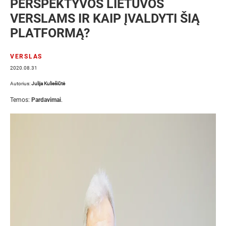
PERSPEKTYVOS LIETUVOS
VERSLAMS IR KAIP ĮVALDYTI ŠIĄ
PLATFORMĄ?
VERSLAS
2020.08.31
Autorius:
Julija Kuliešiūtė
Temos:
Pardavimai
.