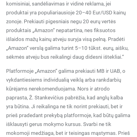
komisiniai, sandėliavimas ir vidinė reklama, jei
produktai yra populiariausioje 20–40 Eur/USD kainų
zonoje. Prekiauti pigesniais negu 20 eurų vertės
produktais „Amazon“ nepatartina, nes fiksuotos
išlaidos mažų kainų atveju suryja visą pelną. Pradėti
„Amazon“ verslą galima turint 5–10 tūkst. eurų, aišku,
sėkmės atveju bus reikalingi daug didesni ištekliai.“
Platformoje „Amazon“ galima prekiauti MB ir UAB, o
vykdantiesiems individualią veiklą arba rankdarbių
kūrėjams nerekomenduojama. Nors ir atrodo
paprasta, Ž. Stankevičius pabrėžia, kad anglų kalba
yra būtina. Ji reikalinga ne tik norint prekiauti, bet ir
prieš pradedant prekybą platformoje, kad būtų galima
išklausyti gerus mokymo kursus. Svarbi ne tik
mokomoji medžiaga, bet ir teisingas mąstymas. Prieš