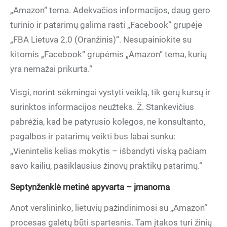
„Amazon“ tema. Adekvačios informacijos, daug gero
turinio ir patarimų galima rasti „Facebook“ grupėje
„FBA Lietuva 2.0 (Oranžinis)“. Nesupainiokite su
kitomis „Facebook“ grupėmis „Amazon“ tema, kurių
yra nemažai prikurta.“
Visgi, norint sėkmingai vystyti veiklą, tik gerų kursų ir
surinktos informacijos neužteks. Ž. Stankevičius
pabrėžia, kad be patyrusio kolegos, ne konsultanto,
pagalbos ir patarimų veikti bus labai sunku:
„Vienintelis kelias mokytis – išbandyti viską pačiam
savo kailiu, pasiklausius žinovų praktikų patarimų.“
Septynženklė metinė apyvarta – įmanoma
Anot verslininko, lietuvių pažindinimosi su „Amazon“
procesas galėtų būti spartesnis. Tam įtakos turi žinių