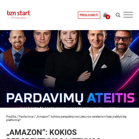
PRISIJUNGTI
0
Pradžia
/
Pardavimai
/
„Amazon”: kokios perspektyvos Lietuvos verslams ir kaip įvaldyti šią
platformą?
„AMAZON”: KOKIOS