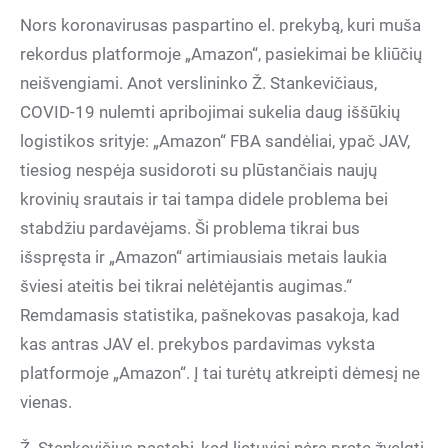
Nors koronavirusas paspartino el. prekybą, kuri muša
rekordus platformoje „Amazon“, pasiekimai be kliūčių
neišvengiami. Anot verslininko Ž. Stankevičiaus,
COVID-19 nulemti apribojimai sukelia daug iššūkių
logistikos srityje: „Amazon“ FBA sandėliai, ypač JAV,
tiesiog nespėja susidoroti su plūstančiais naujų
krovinių srautais ir tai tampa didele problema bei
stabdžiu pardavėjams. Ši problema tikrai bus
išspręsta ir „Amazon“ artimiausiais metais laukia
šviesi ateitis bei tikrai nelėtėjantis augimas.“
Remdamasis statistika, pašnekovas pasakoja, kad
kas antras JAV el. prekybos pardavimas vyksta
platformoje „Amazon“. Į tai turėtų atkreipti dėmesį ne
vienas.