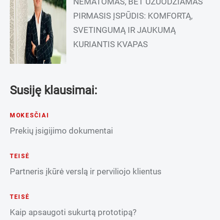
NEMATOMAS, BET UŽUODŽIAMAS
PIRMASIS ĮSPŪDIS: KOMFORTĄ,
SVETINGUMĄ IR JAUKUMĄ
KURIANTIS KVAPAS
Susiję klausimai:
MOKESČIAI
Prekių įsigijimo dokumentai
TEISĖ
Partneris įkūrė verslą ir perviliojo klientus
TEISĖ
Kaip apsaugoti sukurtą prototipą?