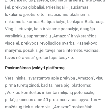
Ž. Stankevičius pastebi, kad lietuviai nėra pratę žvelgti
į el. prekybą globaliai. Priešingai – jaučiamas
lokalumo įprotis, o tolimiausiomis tikslinėmis
rinkomis laikomos Baltijos šalys, Lenkija ir Baltarusija.
Visgi Lietuvoje, kaip ir visame pasaulyje, daugėja
verslininkų, suprantančių „Amazon“ ir vykstančios
visos el. prekybos revoliucijos svarbą. Pašnekovo
manymu, posakis „jei tavęs nėra internete, vadinasi,
tavęs nėra visai“ greitai taps taisykle.
Pasiruošimas įvaldyti platformą
Verslininkai, svarstantys apie prekybą „Amazon“, visų
pirma turėtų žinoti, kad tai nėra pigi platforma:
„Veiklos komfortas ir šimtai milijonų potencialių
pirkėjų kainuos apie 40 proc. nuo visos apyvartos –
maždaug tiek sudaro visi „Amazon“ mokesčiai: