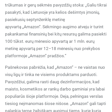
trūkumas ir gerų sėkmės pavyzdžių stoka: „Galiu tikrai
pasakyti, kad Lietuvoje yra kelios dešimtys įmonių,
pasiekusių septynženklę metinę
apyvartą „Amazon“. Sėkmingo augimo atveju ir turint
pakankamai finansinių bei kitų resursų galima pasiekti
100 tūkst. eurų mėnesio apyvartą ar 1 mln. eurų
metinę apyvartą per 12–18 mėnesių nuo prekybos
platformoje „Amazon“ pradžios.“
Pašnekovas pabrėžia, kad „Amazon“ – ne vaistas nuo
visų ligų ir tinka ne visiems produktams parduoti.
Pavyzdžiui, galima rasti daug dezinformacijos, kad
maisto, kosmetikos ar rankų darbo gaminiai yra labai
populiarūs šioje platformoje. Deja, pelningas verslas
tiesiog neįmanomas šiose nišose. „Amazon“ gali tapti
palankia terpe žaibiškam augimui tiems, kurie kuria