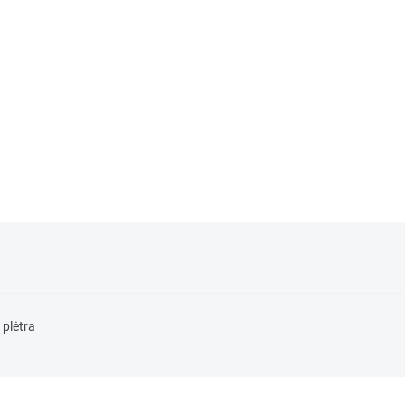
ama daugiau kaip 17 metų
aida patirtį, Asta tiki šių
nansiniai produktai verslui gali
a šiek tiek empatijos ir noro.
 plėtra