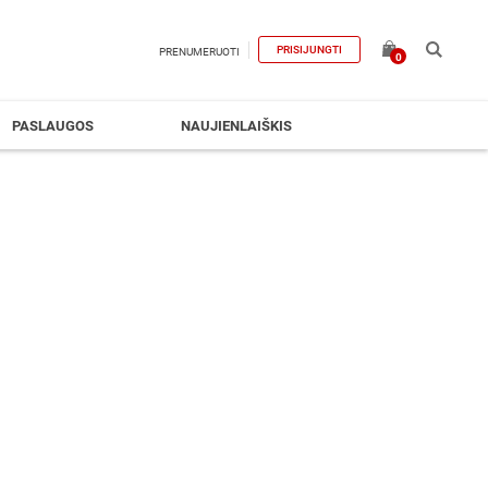
PRISIJUNGTI
PRENUMERUOTI
0
PASLAUGOS
NAUJIENLAIŠKIS