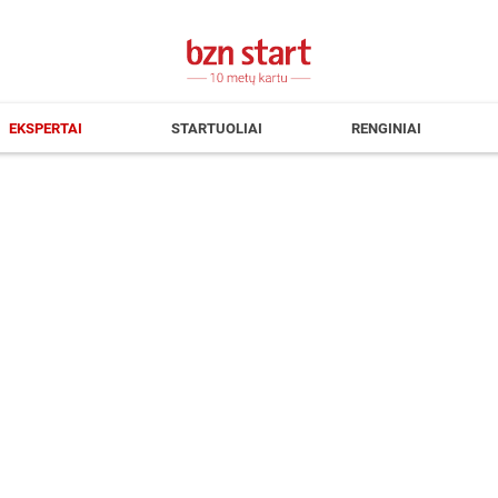
EKSPERTAI
STARTUOLIAI
RENGINIAI
 („Invega“)
nių marketingą ir įmonės
oja verslininkus įvairiais