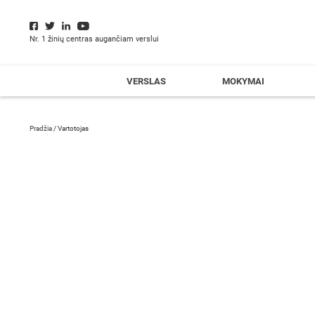
Nr. 1 žinių centras augančiam verslui
VERSLAS
MOKYMAI
Pradžia
/
Vartotojas
Asta Slapšienė
Marketingo skyriaus vadovė / UAB „Investicijų ir verslo garantijos“
Asta „Invegoje“ atsakinga už įvairių finansinių priemo
klientų patirties valdymą, skaito pranešimus ir konsultu