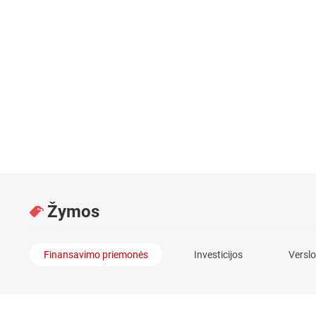
finansavimo paieškos ir galimybių klausimais. Turėd
darbo su finansinių ir visuotinės dotacijos priemonių skl
priemonių nauda verslui ir tuo, kad net sudėtingiausi fi
būti pristatyti ir išaiškinti paprastai ir įdomiai, tereiki
Žymos
Finansavimo priemonės
Investicijos
Verslo