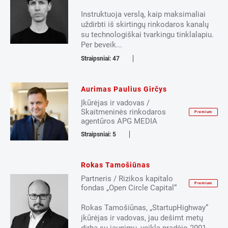
Instruktuoja verslą, kaip maksimaliai
uždirbti iš skirtingų rinkodaros kanalų
su technologiškai tvarkingu tinklalapiu.
Per beveik...
Straipsniai: 47
Aurimas Paulius Girčys
Įkūrėjas ir vadovas /
Skaitmeninės rinkodaros
Premium
agentūros APG MEDIA
Straipsniai: 5
Rokas Tamošiūnas
Partneris / Rizikos kapitalo
Premium
fondas „Open Circle Capital“
Rokas Tamošiūnas, „StartupHighway“
įkūrėjas ir vadovas, jau dešimt metų