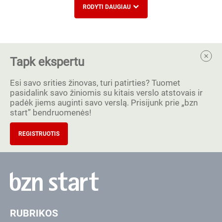
RODYTI DAUGIAU
Tapk ekspertu
Esi savo srities žinovas, turi patirties? Tuomet
pasidalink savo žiniomis su kitais verslo atstovais ir
padėk jiems auginti savo verslą. Prisijunk prie „bzn
start” bendruomenės!
REGISTRUOTIS
RUBRIKOS