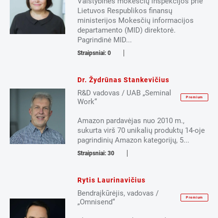
Valstybinės mokesčių inspekcijos prie
Lietuvos Respublikos finansų
ministerijos Mokesčių informacijos
departamento (MID) direktorė.
Pagrindinė MID...
Straipsniai: 0
Dr. Žydrūnas Stankevičius
R&D vadovas / UAB „Seminal
Premium
Work“
Amazon pardavėjas nuo 2010 m.,
sukurta virš 70 unikalių produktų 14-oje
pagrindinių Amazon kategorijų, 5...
Straipsniai: 30
Rytis Laurinavičius
Bendraįkūrėjis, vadovas /
Premium
„Omnisend“