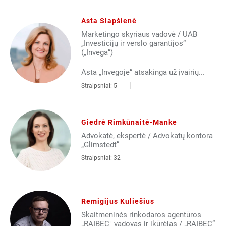
Asta Slapšienė
Marketingo skyriaus vadovė / UAB
„Investicijų ir verslo garantijos“
(„Invega“)
Asta „Invegoje“ atsakinga už įvairių...
Straipsniai: 5
Giedrė Rimkūnaitė-Manke
Advokatė, ekspertė / Advokatų kontora
„Glimstedt”
Straipsniai: 32
Remigijus Kuliešius
Skaitmeninės rinkodaros agentūros
„RAIBEC" vadovas ir įkūrėjas / „RAIBEC”