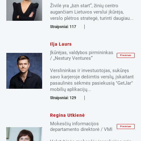
Živilė yra „bzn start”, žinių centro
augančiam Lietuvos verslui įkūrėja,
verslo plėtros strategė, turinti daugiau...
Straipsniai: 117
Ilja Laurs
Įkūrėjas, valdybos pirmininkas
Premium
/ „Nextury Ventures”
Verslininkas ir investuotojas, sukūręs
savo karjeroje dešimtis verslų, įskaitant
pasaulinės sėkmės pasiekusią "GetJar"
mobilių aplikacijų...
Straipsniai: 129
Regina Utkienė
Mokesčių informacijos
Premium
departamento direktorė / VMI