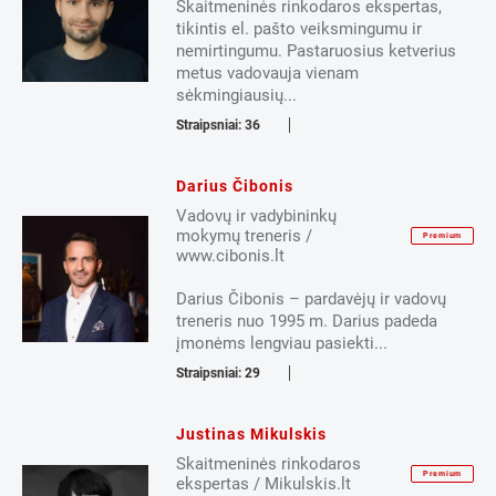
Skaitmeninės rinkodaros ekspertas,
tikintis el. pašto veiksmingumu ir
nemirtingumu. Pastaruosius ketverius
metus vadovauja vienam
sėkmingiausių...
Straipsniai: 36
Darius Čibonis
Vadovų ir vadybininkų
mokymų treneris /
Premium
www.cibonis.lt
Darius Čibonis – pardavėjų ir vadovų
treneris nuo 1995 m. Darius padeda
įmonėms lengviau pasiekti...
Straipsniai: 29
Justinas Mikulskis
Skaitmeninės rinkodaros
Premium
ekspertas / Mikulskis.lt