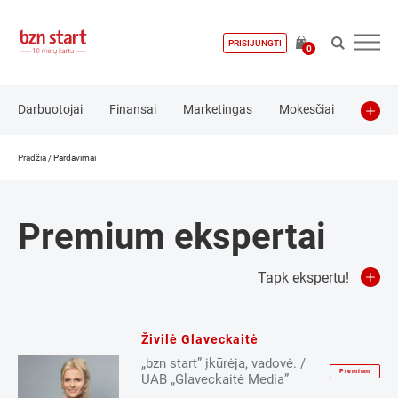
PRISIJUNGTI
0
Darbuotojai
Finansai
Marketingas
Mokesčiai
Nuoma
Pardavimai
Technologijos
Teisė
Pradžia
/
Pardavimai
Verslo pradžia
Renatas
E-komercija
Finansavimo priemonės
Idėja
Premium ekspertai
Zubenas
Inovacijos
Investicijos
Klientai
Komanda
Komunikacija
Kūrybingumas
SEO
Tapk ekspertu!
Socialiniai tinklai
Strategija
Verslo analizė
Verslo modelis
Verslo planas
Verslo plėtra
Živilė Glaveckaitė
„bzn start” įkūrėja, vadovė. /
Premium
UAB „Glaveckaitė Media”