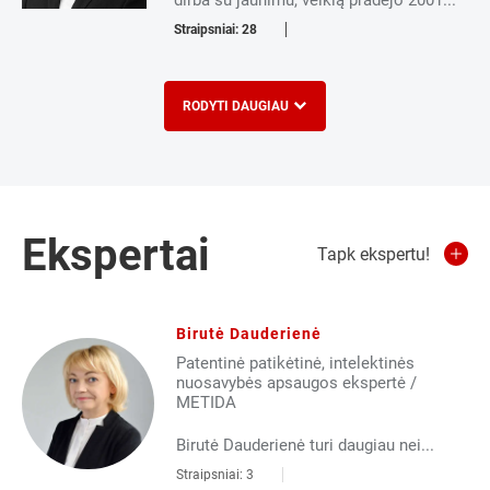
dirba su jaunimu, veiklą pradėjo 2001...
Straipsniai: 28
RODYTI DAUGIAU
Ekspertai
Tapk ekspertu!
Birutė Dauderienė
Patentinė patikėtinė, intelektinės
nuosavybės apsaugos ekspertė /
METIDA
Birutė Dauderienė turi daugiau nei...
Straipsniai: 3