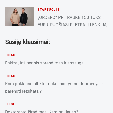
STARTUOLIS
„ORDERO“ PRITRAUKĖ 150 TŪKST.
EURŲ: RUOŠIASI PLĖTRAI Į LENKIJĄ
Susiję klausimai:
TEISĖ
Eskizai, inžinerinis sprendimas ir apsauga
TEISĖ
Kam priklauso altikto mokslinio tyrimo duomenys ir
parengti rezultatai?
TEISĖ
Doktoranto išradimas. Kam priklauso?