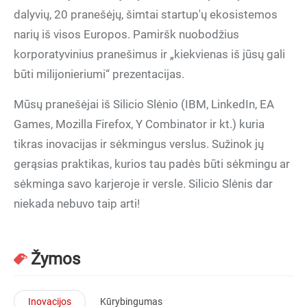
dalyvių, 20 pranešėjų, šimtai startup'ų ekosistemos
narių iš visos Europos. Pamiršk nuobodžius
korporatyvinius pranešimus ir „kiekvienas iš jūsų gali
būti milijonieriumi“ prezentacijas.
Mūsų pranešėjai iš Silicio Slėnio (IBM, LinkedIn, EA
Games, Mozilla Firefox, Y Combinator ir kt.) kuria
tikras inovacijas ir sėkmingus verslus. Sužinok jų
gerąsias praktikas, kurios tau padės būti sėkmingu ar
sėkminga savo karjeroje ir versle. Silicio Slėnis dar
niekada nebuvo taip arti!
Žymos
Inovacijos
Kūrybingumas