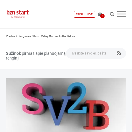
PRISIJUNGTI
0
Pradžia
/
Renginiai
/
Silicon Valley Comes to the Baltics
Sužinok
pirmas apie planuojamą
renginį!