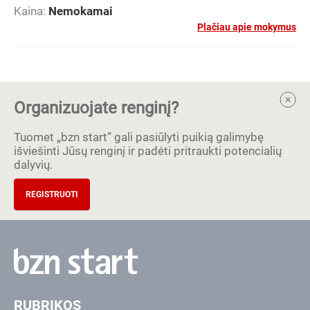
Kaina:
Nemokamai
Plačiau apie mokymus
Organizuojate renginį?
Tuomet „bzn start” gali pasiūlyti puikią galimybę
išviešinti Jūsų renginį ir padėti pritraukti potencialių
dalyvių.
REGISTRUOTI
RUBRIKOS