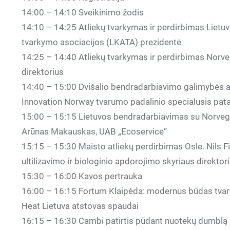
14:00 – 14:10 Sveikinimo žodis
14:10 – 14:25 Atliekų tvarkymas ir perdirbimas Lietuv
tvarkymo asociacijos (LKATA) prezidentė
14:25 – 14:40 Atliekų tvarkymas ir perdirbimas Norve
direktorius
14:40 – 15:00 Dvišalio bendradarbiavimo galimybės atl
Innovation Norway tvarumo padalinio specialusis pata
15:00 – 15:15 Lietuvos bendradarbiavimas su Norvegija
Arūnas Makauskas, UAB „Ecoservice“
15:15 – 15:30 Maisto atliekų perdirbimas Osle. Nils
ultilizavimo ir biologinio apdorojimo skyriaus direktor
15:30 – 16:00 Kavos pertrauka
16:00 – 16:15 Fortum Klaipėda: modernus būdas tvarky
Heat Lietuva atstovas spaudai
16:15 – 16:30 Cambi patirtis pūdant nuotekų dumblą i