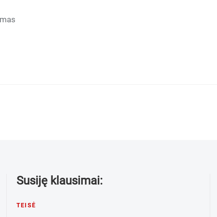
tymas
Susiję klausimai:
TEISĖ