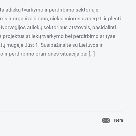
a atliekų tvarkymo ir perdirbimo sektoriuje
s ir organizacijoms, siekiančioms užmegzti ir plėsti
r Norvegijos atliekų sektoriaus atstovais, pasidalinti
ius projektus atliekų tvarkymo bei perdirbimo srityse.
ų mugėje Jūs: 1. Susipažinsite su Lietuvos ir
o ir perdirbimo pramonės situacija bei […]
Nėra