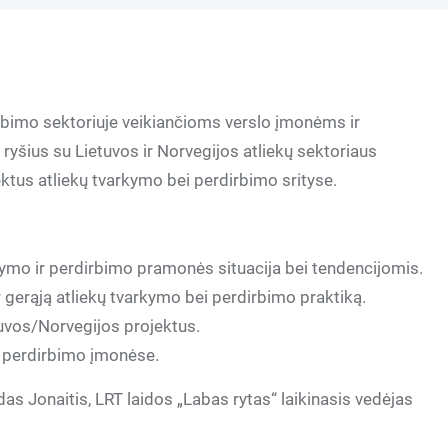
rbimo sektoriuje veikiančioms verslo įmonėms ir
 ryšius su Lietuvos ir Norvegijos atliekų sektoriaus
ojektus atliekų tvarkymo bei perdirbimo srityse.
rkymo ir perdirbimo pramonės situacija bei tendencijomis.
ir gerąją atliekų tvarkymo bei perdirbimo praktiką.
tuvos/Norvegijos projektus.
r perdirbimo įmonėse.
s Jonaitis, LRT laidos „Labas rytas“ laikinasis vedėjas