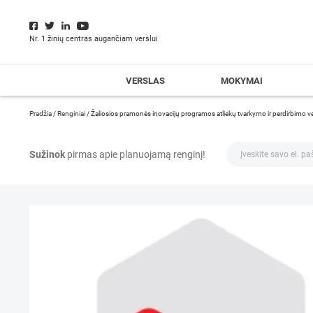
Nr. 1 žinių centras augančiam verslui
VERSLAS
MOKYMAI
Pradžia
/
Renginiai
/
Žaliosios pramonės inovacijų programos atliekų tvarkymo ir perdirbimo 
Sužinok
pirmas apie planuojamą renginį!