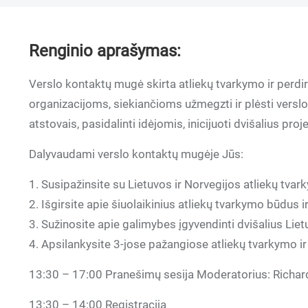
Renginio aprašymas:
Verslo kontaktų mugė skirta atliekų tvarkymo ir perdi
organizacijoms, siekiančioms užmegzti ir plėsti verslo
atstovais, pasidalinti idėjomis, inicijuoti dvišalius pr
Dalyvaudami verslo kontaktų mugėje Jūs:
1. Susipažinsite su Lietuvos ir Norvegijos atliekų tva
2. Išgirsite apie šiuolaikinius atliekų tvarkymo būdus 
3. Sužinosite apie galimybes įgyvendinti dvišalius Lie
4. Apsilankysite 3-jose pažangiose atliekų tvarkymo i
13:30 – 17:00 Pranešimų sesija Moderatorius: Richarda
13:30 – 14:00 Registracija