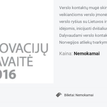
Verslo kontaktų mugė skirt
veikiančioms verslo įmonėm
verslo ryšius su Lietuvos i
idėjomis, inicijuoti dvišal
Dalyvaudami verslo kontakt
Norvegijos atliekų tvarkym
Kaina:
Nemokamai
Bilietai: Nemokamai