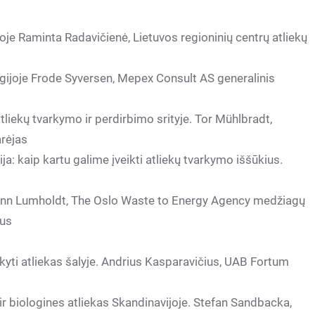
oje Raminta Radavičienė, Lietuvos regioninių centrų atliekų
gijoje Frode Syversen, Mepex Consult AS generalinis
iekų tvarkymo ir perdirbimo srityje. Tor Mühlbradt,
rėjas
: kaip kartu galime įveikti atliekų tvarkymo iššūkius.
 Finn Lumholdt, The Oslo Waste to Energy Agency medžiagų
ius
ti atliekas šalyje. Andrius Kasparavičius, UAB Fortum
r biologines atliekas Skandinavijoje. Stefan Sandbacka,