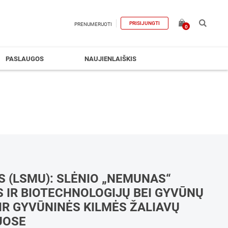
PRISIJUNGTI
PRENUMERUOTI
0
PASLAUGOS
NAUJIENLAIŠKIS
S (LSMU): SLĖNIO „NEMUNAS“
 IR BIOTECHNOLOGIJŲ BEI GYVŪNŲ
IR GYVŪNINĖS KILMĖS ŽALIAVŲ
UOSE