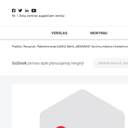
Nr. 1 žinių centras augančiam verslui
VERSLAS
MOKYMAI
Pradžia
/
Renginiai
/
Pažintinis turas (LSMU): Slėnio „NEMUNAS“ Gyvūnų mitybos ir biotechnol
Sužinok
pirmas apie planuojamą renginį!