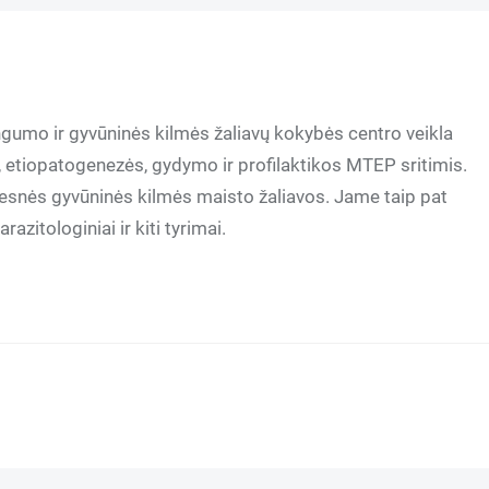
ngumo ir gyvūninės kilmės žaliavų kokybės centro veikla
, etiopatogenezės, gydymo ir profilaktikos MTEP sritimis.
esnės gyvūninės kilmės maisto žaliavos. Jame taip pat
azitologiniai ir kiti tyrimai.