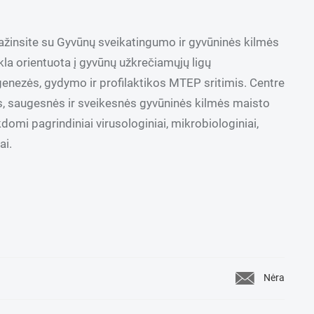
ažinsite su Gyvūnų sveikatingumo ir gyvūninės kilmės
kla orientuota į gyvūnų užkrečiamųjų ligų
enezės, gydymo ir profilaktikos MTEP sritimis. Centre
, saugesnės ir sveikesnės gyvūninės kilmės maisto
domi pagrindiniai virusologiniai, mikrobiologiniai,
ai.
Nėra