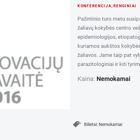
KONFERENCIJA
,
RENGINIAI
Pažintinio turo metu susip
žaliavų kokybės centro vei
epidemiologijos, etiopatog
kuriamos aukštos kokybės
žaliavos. Jame taip pat vyk
parazitologiniai ir kiti tyrim
Kaina:
Nemokamai
Bilietai: Nemokamai