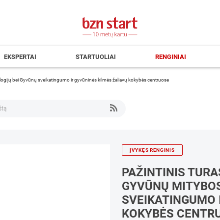
EKSPERTAI
STARTUOLIAI
RENGINIAI
ogijų bei Gyvūnų sveikatingumo ir gyvūninės kilmės žaliavų kokybės centruose
ĮVYKĘS RENGINIS
PAŽINTINIS TURA
GYVŪNŲ MITYBOS
SVEIKATINGUMO 
KOKYBĖS CENTR