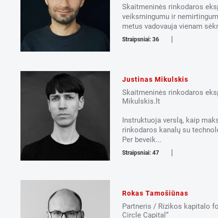
Skaitmeninės rinkodaros ekspe
veiksmingumu ir nemirtingum
metus vadovauja vienam sėkm
Straipsniai: 36
Justinas Mikulskis
Skaitmeninės rinkodaros eks
Mikulskis.lt
Instruktuoja verslą, kaip maks
rinkodaros kanalų su technolo
Per beveik...
Straipsniai: 47
Rokas Tamošiūnas
Partneris / Rizikos kapitalo 
Circle Capital“