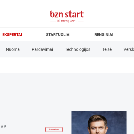
EKSPERTAI
STARTUOLIAI
RENGINIAI
Nuoma
Pardavimai
Technologijos
Teisė
Versl
cijos
Investicijos
Klientai
Komanda
Komunikacija
rslo modelis
Verslo planas
Verslo plėtra
 UAB
Premium