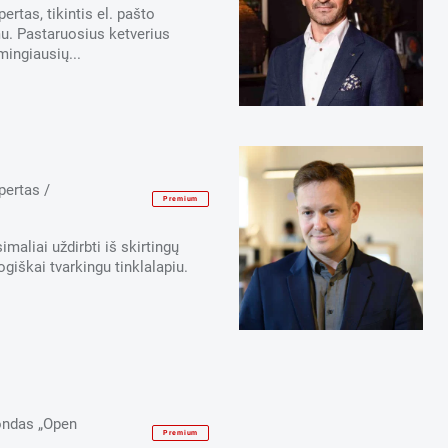
rtas, tikintis el. pašto
u. Pastaruosius ketverius
ingiausių...
pertas /
Premium
imaliai uždirbti iš skirtingų
giškai tvarkingu tinklalapiu.
fondas „Open
Premium