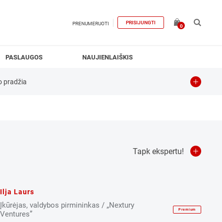
PRISIJUNGTI
PRENUMERUOTI
0
PASLAUGOS
NAUJIENLAIŠKIS
o pradžia
Kūrybingumas
SEO
Tapk ekspertu!
Ilja Laurs
Įkūrėjas, valdybos pirmininkas / „Nextury
Premium
Ventures”