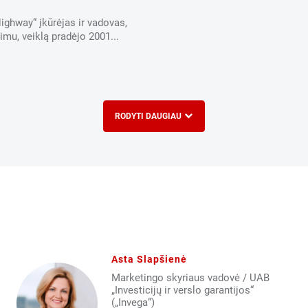
ghway“ įkūrėjas ir vadovas,
imu, veiklą pradėjo 2001...
RODYTI DAUGIAU
Asta Slapšienė
Marketingo skyriaus vadovė / UAB
„Investicijų ir verslo garantijos“
(„Invega“)