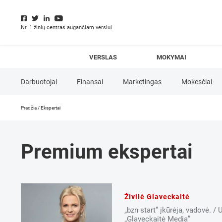
Nr. 1 žinių centras augančiam verslui
VERSLAS
MOKYMAI
Darbuotojai
Finansai
Marketingas
Mokesčiai
Pradžia
/
Ekspertai
E-komercija
Finansavimo priemonės
Idėja
Inova
Birutė
Socialiniai tinklai
Strategija
Verslo analizė
Ve
Premium ekspertai
Dauderienė
Živilė Glaveckaitė
„bzn start” įkūrėja, vadovė. /
„Glaveckaitė Media”