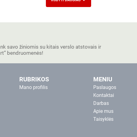
RODYTI DAUGIAU
ink savo žiniomis su kitais verslo atstovais ir
tart” bendruomenės!
RUBRIKOS
MENIU
Mano profilis
Paslaugos
Kontaktai
Darbas
Apie mus
Taisyklės