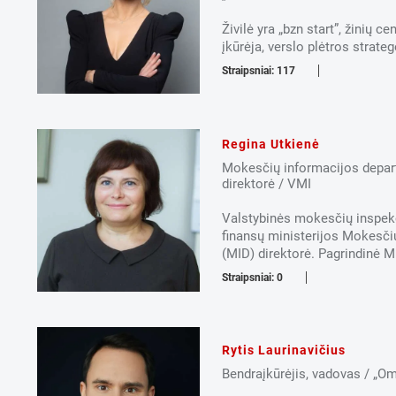
Živilė yra „bzn start”, žinių 
įkūrėja, verslo plėtros strategė
Straipsniai: 117
Regina Utkienė
Mokesčių informacijos depa
direktorė / VMI
Valstybinės mokesčių inspekc
finansų ministerijos Mokesč
(MID) direktorė. Pagrindinė MI
Straipsniai: 0
Rytis Laurinavičius
Bendraįkūrėjis, vadovas / „O