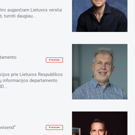
centro augančiam Lietuvos verslui
, turinti daugiau...
rtamento
Premium
ijos prie Lietuvos Respublikos
ių informacijos departamento
D...
mnisend“
Premium