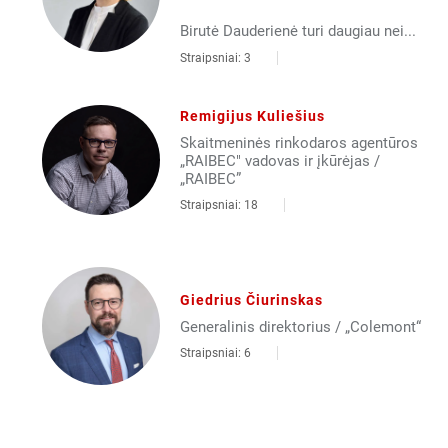
Birutė Dauderienė turi daugiau nei...
Straipsniai: 3
Remigijus Kuliešius
Skaitmeninės rinkodaros agentūros
„RAIBEC" vadovas ir įkūrėjas /
„RAIBEC”
Straipsniai: 18
Giedrius Čiurinskas
Generalinis direktorius / „Colemont“
Straipsniai: 6