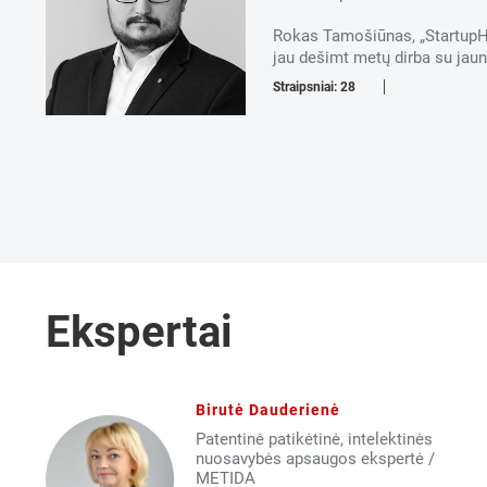
Rokas Tamošiūnas, „StartupHi
jau dešimt metų dirba su jaun
Straipsniai: 28
Ekspertai
Birutė Dauderienė
Patentinė patikėtinė, intelektinės
nuosavybės apsaugos ekspertė /
METIDA