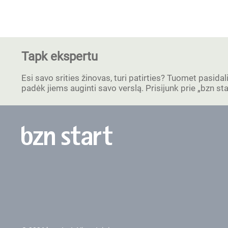
Tapk ekspertu
Esi savo srities žinovas, turi patirties? Tuomet pasidal
padėk jiems auginti savo verslą. Prisijunk prie „bzn s