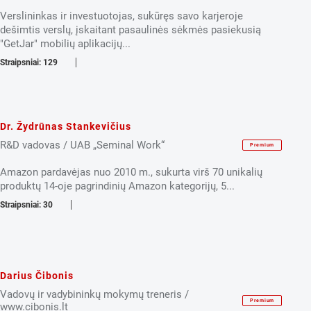
Verslininkas ir investuotojas, sukūręs savo karjeroje
dešimtis verslų, įskaitant pasaulinės sėkmės pasiekusią
"GetJar" mobilių aplikacijų...
Straipsniai: 129
Dr. Žydrūnas Stankevičius
R&D vadovas / UAB „Seminal Work“
Premium
Amazon pardavėjas nuo 2010 m., sukurta virš 70 unikalių
produktų 14-oje pagrindinių Amazon kategorijų, 5...
Straipsniai: 30
Darius Čibonis
Vadovų ir vadybininkų mokymų treneris /
Premium
www.cibonis.lt