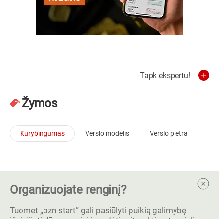
Tapk ekspertu!
Žymos
Kūrybingumas
Verslo modelis
Verslo plėtra
Organizuojate renginį?
Tuomet „bzn start” gali pasiūlyti puikią galimybę