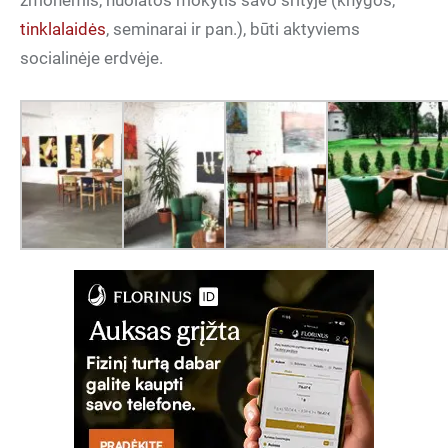
žmonėmis, nuolatos mokytis savo srityje (knygos,
tinklalaidės
, seminarai ir pan.), būti aktyviems
socialinėje erdvėje.