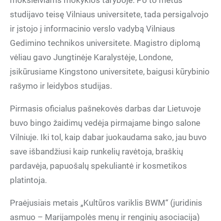
moksleiviams mokyklos taryboje. Po to metus
studijavo teisę Vilniaus universitete, tada persigalvojo
ir įstojo į informacinio verslo vadybą Vilniaus
Gedimino technikos universitete. Magistro diplomą
vėliau gavo Jungtinėje Karalystėje, Londone,
įsikūrusiame Kingstono universitete, baigusi kūrybinio
rašymo ir leidybos studijas.
Pirmasis oficialus pašnekovės darbas dar Lietuvoje
buvo bingo žaidimų vedėja pirmajame bingo salone
Vilniuje. Iki tol, kaip dabar juokaudama sako, jau buvo
save išbandžiusi kaip runkelių ravėtoja, braškių
pardavėja, papuošalų spekuliantė ir kosmetikos
platintoja.
Praėjusiais metais „Kultūros variklis BWM“ (juridinis
asmuo – Marijampolės menų ir renginių asociacija)