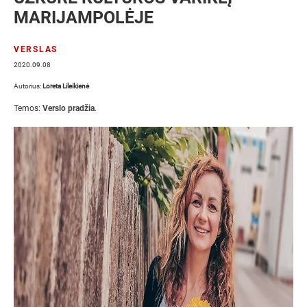
MARIJAMPOLĖJE
VERSLAS
2020.09.08
Autorius:
Loreta Lileikienė
Temos:
Verslo pradžia
.