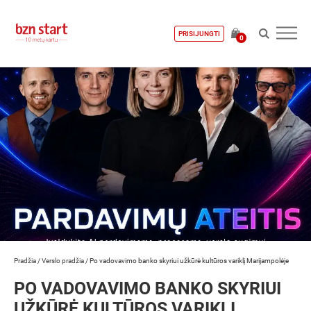
PRISIJUNGTI
0
Pradžia
/
Verslo pradžia
/
Po vadovavimo banko skyriui užkūrė kultūros variklį Marijampolėje
PO VADOVAVIMO BANKO SKYRIUI
UŽKŪRĖ KULTŪROS VARIKLĮ