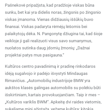
Pašnekovė pripažįsta, kad pradžioje viskas būna
sunku, bet kai yra didelis noras, žingsnis po žingsnio
viskas įmanoma. Vienas didžiausių iššūkių buvo
finansai. Viskas padaryta rėmėjų lėšomis bei
palaikytojų dėka. N. Pangonytę džiugina tai, kad šioje
veikloje ji gali realizuoti visus savo sumanymus,
nuolatos sutinka daug įdomių žmonių: „Dažnai
projektai patys mus pasigauna.“
Kultūros centro pavadinimą ir pradinę rinkodaros
idėją sugalvojo ir padėjo išvystyti Mindaugas
Rimavičius. „Automobilių industrijoje BMW yra
aukštos klasės galingas automobilis su polėkiu būti
išskirtiniam, kartais provokuojančiam. Taip ir mes –
„Kultūros variklis BWM“. Apkeitę dvi raides vietomis,
sukeliame mini ažiotažą, vežame kultūrą: kitokią,