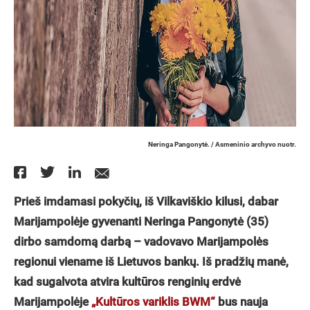
Neringa Pangonytė. / Asmeninio archyvo nuotr.
Prieš imdamasi pokyčių, iš Vilkaviškio kilusi, dabar
Marijampolėje gyvenanti Neringa Pangonytė (35)
dirbo samdomą darbą – vadovavo Marijampolės
regionui viename iš Lietuvos bankų. Iš pradžių manė,
kad sugalvota atvira kultūros renginių erdvė
Marijampolėje
„Kultūros variklis BWM“
bus nauja