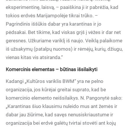
eksperimentinę, laisvą, – paaiškina ji ir pabrėžia, kad
tokios erdvės Marijampolėje tikrai trūko. –
Pagrindinis iššūkis dabar yra karantinas ir jo
pėdsakai. Bet tikime, kad viskas grįš į vėžes ir dar net
geresnes. Užkuriame variklį iš naujo. Veiklą palaikome
iš užsakymų (patalpų nuomos) ir rėmėjų, kurių, džiugu,
vienas kitas vis atsiranda.“
Komercinis elementas – būtinas išsilaikyti
Kadangi „Kultūros variklis BWM“ yra ne pelno
organizacija, jos kūrėjai greitai suprato, kad be
komercinio elemento neišsilaikys. N. Pangonytė sako:
„Karantinas šiuo klausimu nuleido mus ant žemės ir
dabar jau žiūrime, kad savęs nenusiskriaustume ir
organizacija bei erdvė galėtų tvirtai stovėti ant kojų