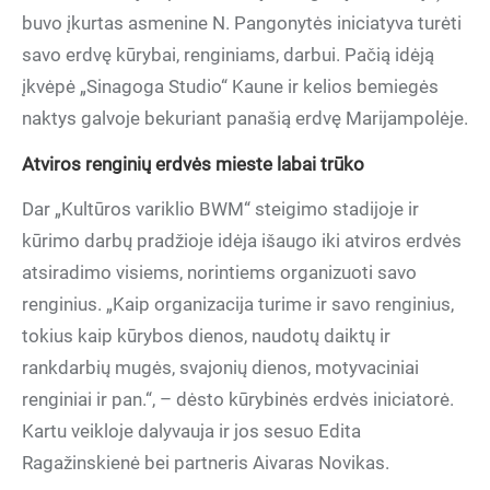
buvo įkurtas asmenine N. Pangonytės iniciatyva turėti
savo erdvę kūrybai, renginiams, darbui. Pačią idėją
įkvėpė „Sinagoga Studio“ Kaune ir kelios bemiegės
naktys galvoje bekuriant panašią erdvę Marijampolėje.
Atviros renginių erdvės mieste labai trūko
Dar „Kultūros variklio BWM“ steigimo stadijoje ir
kūrimo darbų pradžioje idėja išaugo iki atviros erdvės
atsiradimo visiems, norintiems organizuoti savo
renginius. „Kaip organizacija turime ir savo renginius,
tokius kaip kūrybos dienos, naudotų daiktų ir
rankdarbių mugės, svajonių dienos, motyvaciniai
renginiai ir pan.“, – dėsto kūrybinės erdvės iniciatorė.
Kartu veikloje dalyvauja ir jos sesuo Edita
Ragažinskienė bei partneris Aivaras Novikas.