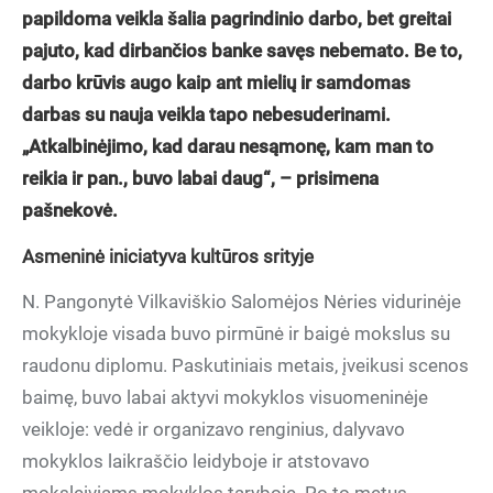
papildoma veikla šalia pagrindinio darbo, bet greitai
pajuto, kad dirbančios banke savęs nebemato. Be to,
darbo krūvis augo kaip ant mielių ir samdomas
darbas su nauja veikla tapo nebesuderinami.
„Atkalbinėjimo, kad darau nesąmonę, kam man to
reikia ir pan., buvo labai daug“, – prisimena
pašnekovė.
Asmeninė iniciatyva kultūros srityje
N. Pangonytė Vilkaviškio Salomėjos Nėries vidurinėje
mokykloje visada buvo pirmūnė ir baigė mokslus su
raudonu diplomu. Paskutiniais metais, įveikusi scenos
baimę, buvo labai aktyvi mokyklos visuomeninėje
veikloje: vedė ir organizavo renginius, dalyvavo
mokyklos laikraščio leidyboje ir atstovavo