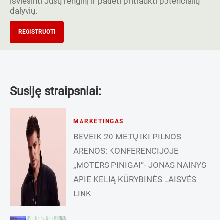
išviešinti Jūsų renginį ir padėti pritraukti potencialių
dalyvių.
REGISTRUOTI
Susiję straipsniai:
MARKETINGAS
BEVEIK 20 METŲ IKI PILNOS
ARENOS: KONFERENCIJOJE
„MOTERS PINIGAI“- JONAS NAINYS
APIE KELIĄ KŪRYBINĖS LAISVĖS
LINK