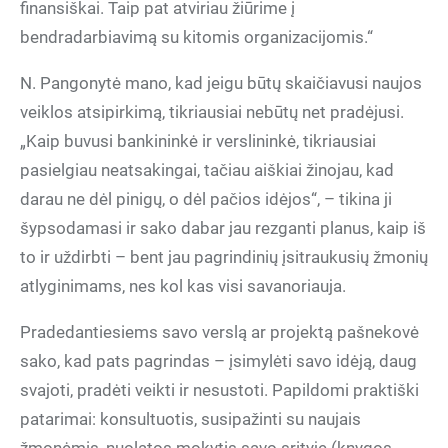
finansiškai. Taip pat atviriau žiūrime į
bendradarbiavimą su kitomis organizacijomis.“
N. Pangonytė mano, kad jeigu būtų skaičiavusi naujos
veiklos atsipirkimą, tikriausiai nebūtų net pradėjusi.
„Kaip buvusi bankininkė ir verslininkė, tikriausiai
pasielgiau neatsakingai, tačiau aiškiai žinojau, kad
darau ne dėl pinigų, o dėl pačios idėjos“, – tikina ji
šypsodamasi ir sako dabar jau rezganti planus, kaip iš
to ir uždirbti – bent jau pagrindinių įsitraukusių žmonių
atlyginimams, nes kol kas visi savanoriauja.
Pradedantiesiems savo verslą ar projektą pašnekovė
sako, kad pats pagrindas – įsimylėti savo idėją, daug
svajoti, pradėti veikti ir nesustoti. Papildomi praktiški
patarimai: konsultuotis, susipažinti su naujais