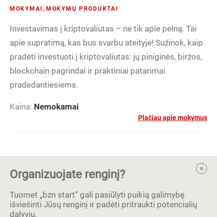
MOKYMAI
,
MOKYMŲ PRODUKTAI
Investavimas į kriptovaliutas – ne tik apie pelną. Tai
apie supratimą, kas bus svarbu ateityje! Sužinok, kaip
pradėti investuoti į kriptovaliutas: jų piniginės, biržos,
blockchain pagrindai ir praktiniai patarimai
pradedantiesiems.
Kaina:
Nemokamai
Plačiau apie mokymus
Organizuojate renginį?
Tuomet „bzn start” gali pasiūlyti puikią galimybę
išviešinti Jūsų renginį ir padėti pritraukti potencialių
dalyvių.