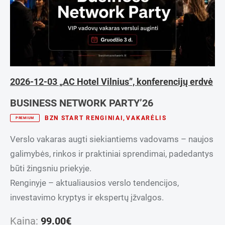
Verslo plėtra
2026-12-03 „AC Hotel Vilnius”, konferencijų erdvė
BUSINESS NETWORK PARTY’26
BZN START RENGINIAI
,
VAKARĖLIS
PREMIUM
Verslo vakaras augti siekiantiems vadovams – naujos
galimybės, rinkos ir praktiniai sprendimai, padedantys
būti žingsniu priekyje.
Renginyje – aktualiausios verslo tendencijos,
investavimo kryptys ir ekspertų įžvalgos.
Kaina:
99.00
€