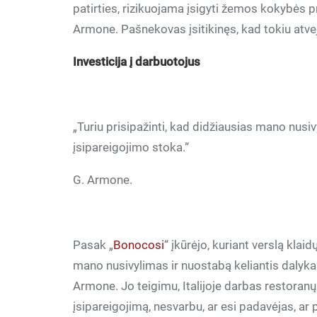
patirties, rizikuojama įsigyti žemos kokybės p
Armone. Pašnekovas įsitikinęs, kad tokiu atv
Investicija į darbuotojus
„Turiu prisipažinti, kad didžiausias mano nusi
įsipareigojimo stoka.“
G. Armone.
Pasak „
Bonocosi
“ įkūrėjo, kuriant verslą klai
mano nusivylimas ir nuostabą keliantis dalyka
Armone. Jo teigimu, Italijoje darbas restoranų 
įsipareigojimą, nesvarbu, ar esi
padavėjas, ar 