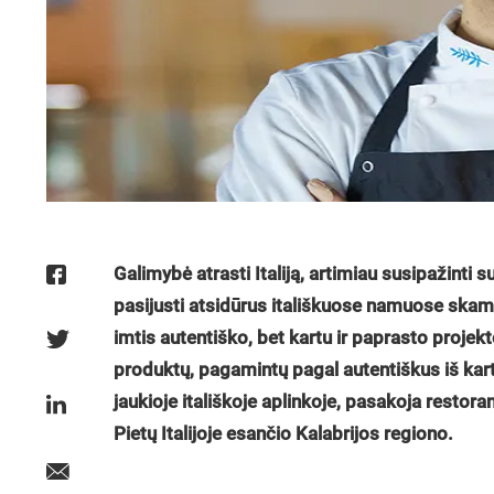
Galimybė atrasti Italiją, artimiau susipažinti 
pasijusti atsidūrus itališkuose namuose skamba
imtis autentiško, bet kartu ir paprasto projek
produktų, pagamintų pagal autentiškus iš kar
jaukioje itališkoje aplinkoje, pasakoja restora
Pietų Italijoje esančio Kalabrijos regiono.