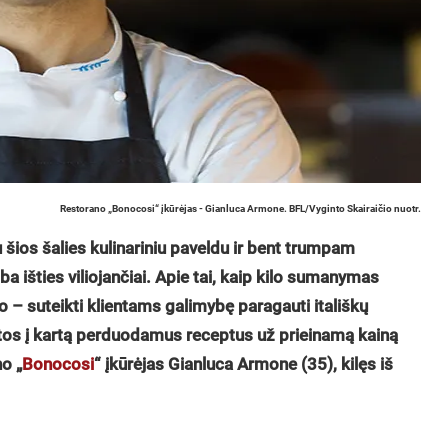
Restorano „Bonocosi“ įkūrėjas - Gianluca Armone. BFL/Vyginto Skairaičio nuotr.
su šios šalies kulinariniu paveldu ir bent trumpam
 išties viliojančiai. Apie tai, kaip kilo sumanymas
to – suteikti klientams galimybę paragauti itališkų
tos į kartą perduodamus receptus už prieinamą kainą
no „
Bonocosi
“ įkūrėjas Gianluca Armone (35), kilęs iš