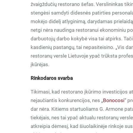
žvaigždučių restorano šefas. Verslininkas tiki
stengėsi samdyti didesnės patirties personal
mokėjo didelį atlyginimą, darydamas prielaidą, 
netgi nėra naudinga restoranui ekonominiu pož
darbuotojų darbo kokybė visa tai atpirks. Tač
kasdienių pastangų, tai nepasiteisino. „Vis da
restoranų versle Lietuvoje ypač trūksta profe
įkūrėjas.
Rinkodaros svarba
Tikimasi, kad restorano įkūrimo investicijos a
nejaučiantis konkurencijos, nes „
Bonocosi
“ pr
dar nėra. Kitiems startuoliams G. Armone patar
tiekėjais, nes tai ypač aktualu restoranų versle
atkreipia dėmesį, kad šiuolaikinėje rinkoje sus