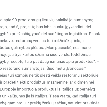
kad apie 90 proc. draugų lietuvių palaikė jo sumanymą
žinojo, kad šį projektą bus labai sunku
įgyvendinti dėl
gybės priežasčių, ypač dėl sudėtingos logistikos. Pasak
nekovo, restoranų verslas turi milžinišką rinką ir
ibotas galimybes plėstis. „Man pasisekė, nes mano
moje jau trys kartos užsiima šiuo verslu, todėl žinau
gybę receptų, taip pat daug išmanau apie produktus“, –
o restorano sumanytojas. Šiuo metu „Bonocosi“
ėjas turi užmojų ne tik plėsti veiklą restoranų sektoriuje,
 ir pradėti tiekti produktus mažmeninei ar didmeninei
Europoje importuoja produktus iš Italijos už pernelyg
kalūs, nes jie iš Italijos. Tiesa yra ta, kad Italija turi
ę gamintojų ir prekių ženklų, tačiau, neturint praktinės