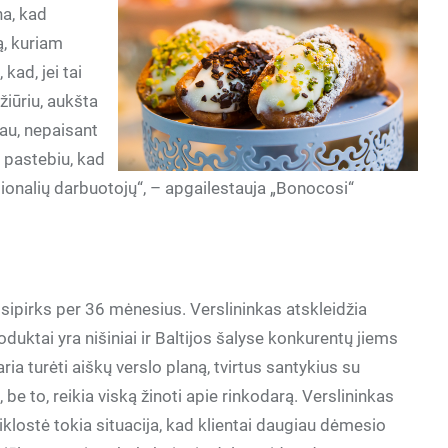
na, kad
ą, kuriam
kad, jei tai
iūriu, aukšta
iau, nepaisant
r pastebiu, kad
sionalių darbuotojų“, – apgailestauja „Bonocosi“
tsipirks per 36 mėnesius. Verslininkas atskleidžia
oduktai yra nišiniai ir Baltijos šalyse konkurentų jiems
ia turėti aiškų verslo planą, tvirtus santykius su
, be to, reikia viską žinoti apie rinkodarą. Verslininkas
iklostė tokia situacija, kad klientai daugiau dėmesio