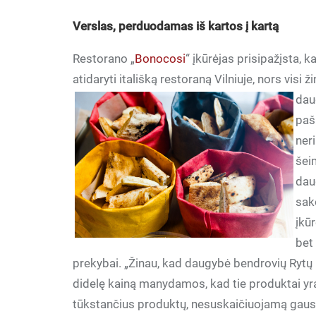
Verslas, perduodamas iš kartos į kartą
Restorano „
Bonocosi
“ įkūrėjas prisipažįsta, 
atidaryti itališką restoraną Vilniuje, nors visi 
dau
paš
ner
šei
dau
sak
įkūr
bet
prekybai. „Žinau, kad daugybė bendrovių Rytų 
didelę kainą manydamos, kad tie produktai yra uni
tūkstančius produktų, nesuskaičiuojamą gausyb