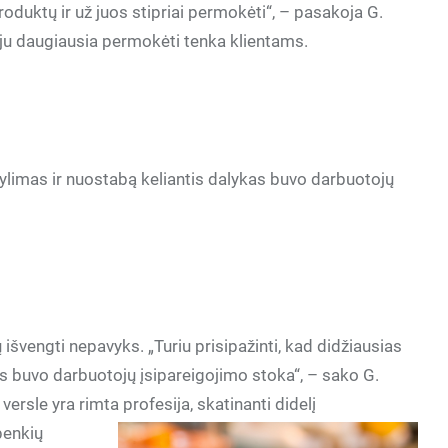
roduktų ir už juos stipriai permokėti“, – pasakoja G.
eju daugiausia permokėti tenka klientams.
vylimas ir nuostabą keliantis dalykas buvo darbuotojų
dų išvengti nepavyks. „Turiu prisipažinti, kad didžiausias
s buvo darbuotojų įsipareigojimo stoka“, – sako G.
versle yra rimta profesija, skatinanti didelį
penkių