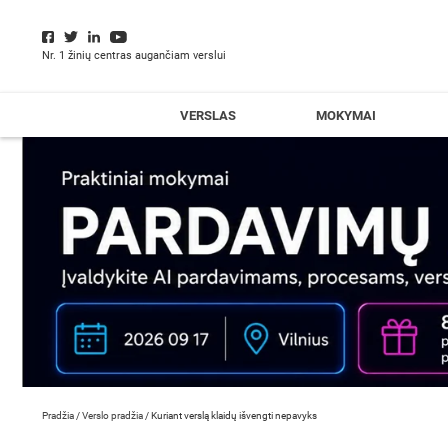
Nr. 1 žinių centras augančiam verslui
VERSLAS
MOKYMAI
Pradžia
/
Verslo pradžia
/
Kuriant verslą klaidų išvengti nepavyks