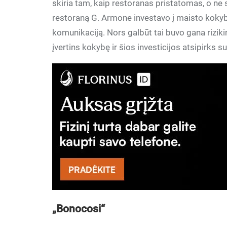
skiria tam, kaip restoranas pristatomas, o n
restoraną G. Armone investavo į maisto kokyb
komunikaciją. Nors galbūt tai buvo gana rizikin
įvertins kokybę ir šios investicijos atsipirks s
„Bonocosi“