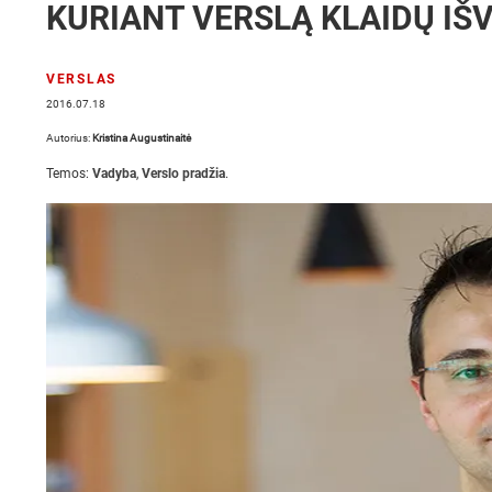
KURIANT VERSLĄ KLAIDŲ IŠ
VERSLAS
2016.07.18
Autorius:
Kristina Augustinaitė
Temos:
Vadyba
,
Verslo pradžia
.