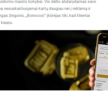
e siūlomo maisto kokybei. Vis dėlto atidarydamas savo
ę nesuskaičiuojamai kartų daugiau nei į reklamą ir
gas žingsnis, „Bonocosi“ įkūrėjas tiki, kad klientai
u kaupu.