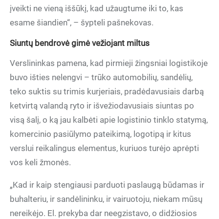
įveikti ne vieną iššūkį, kad užaugtume iki to, kas
esame šiandien“, – šypteli pašnekovas.
Siuntų bendrovė gimė vežiojant miltus
Verslininkas pamena, kad pirmieji žingsniai logistikoje
buvo išties nelengvi – trūko automobilių, sandėlių,
teko suktis su trimis kurjeriais, pradėdavusiais darbą
ketvirtą valandą ryto ir išvežiodavusiais siuntas po
visą šalį, o ką jau kalbėti apie logistinio tinklo statymą,
komercinio pasiūlymo pateikimą, logotipą ir kitus
verslui reikalingus elementus, kuriuos turėjo aprėpti
vos keli žmonės.
„Kad ir kaip stengiausi parduoti paslaugą būdamas ir
buhalteriu, ir sandėlininku, ir vairuotoju, niekam mūsų
nereikėjo. El. prekyba dar neegzistavo, o didžiosios