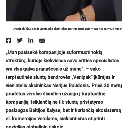
„Venipak“ įkūrėjas ir vienintelis akcininkas Nerijus Raudonis // Įmonės archyvo nuotr.
„Man pasisekė kompanijoje suformuoti tokią
struktūrą, kurioje kiekvienas savo srities specialistas
yra visa galva pranašesnis už mane“, – sako
tarptautinės siuntų bendrovės „Venipak“ įkūrėjas ir
vienintelis akcininkas Nerijus Raudonis. Prieš 20 metų
pradėtas verslas šiandien užaugo į tarptautinę
kompaniją, teikiančią ne tik siuntų pristatymo
paslaugas Baltijos šalyse, bet ir kuriančią ekosistemą
el. komercijos verslams, siekiantiems stiprinti
pozicijas globalioje rinkoje.