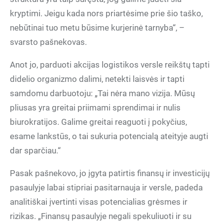
kryptimi. Jeigu kada nors priartėsime prie šio taško,
nebūtinai tuo metu būsime kurjerinė tarnyba“, –
svarsto pašnekovas.
Anot jo, parduoti akcijas logistikos versle reikštų tapti
didelio organizmo dalimi, netekti laisvės ir tapti
samdomu darbuotoju: „Tai nėra mano vizija. Mūsų
pliusas yra greitai priimami sprendimai ir nulis
biurokratijos. Galime greitai reaguoti į pokyčius,
esame lankstūs, o tai sukuria potencialą ateityje augti
dar sparčiau.“
Pasak pašnekovo, jo įgyta patirtis finansų ir investicijų
pasaulyje labai stipriai pasitarnauja ir versle, padeda
analitiškai įvertinti visas potencialias grėsmes ir
rizikas. „Finansų pasaulyje negali spekuliuoti ir su