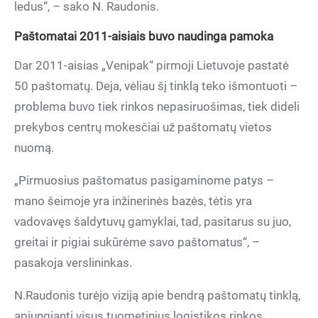
ledus“, – sako N. Raudonis.
Paštomatai 2011-aisiais buvo naudinga pamoka
Dar 2011-aisias „Venipak“ pirmoji Lietuvoje pastatė
50 paštomatų. Deja, vėliau šį tinklą teko išmontuoti –
problema buvo tiek rinkos nepasiruošimas, tiek dideli
prekybos centrų mokesčiai už paštomatų vietos
nuomą.
„Pirmuosius paštomatus pasigaminome patys –
mano šeimoje yra inžinerinės bazės, tėtis yra
vadovavęs šaldytuvų gamyklai, tad, pasitarus su juo,
greitai ir pigiai sukūrėme savo paštomatus“, –
pasakoja verslininkas.
N.Raudonis turėjo viziją apie bendrą paštomatų tinklą,
apjungiantį visus tuometinius logistikos rinkos