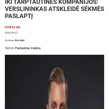
IKI TARPTAUTINĖS KOMPANIJOS:
VERSLININKAS ATSKLEIDĖ SĖKMĖS
PASLAPTĮ
VERSLAS
2024.06.27
Autorius:
bzn start
Temos:
Pardavimai
,
Vadyba
.