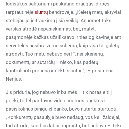
logistikos sektoriumi paskatino draugas, dirbęs
tarptautinėje
siuntų
bendrovėje. „Keletą metų aktyviai
stebėjau jo įsitraukimą į šią veiklą. Anuomet toks
verslas atrodė nepasiekiamas, bet, matyt,
pasąmonėje kažkas užsifiksavo ir tiesiog kavinėje ant
servetėlės nusibraižėme schemą, kaip visa tai galėtų
atrodyti. Tuo metu nebuvo nei IT, nei skenerių,
dokumentų ar sutarčių – nieko, kas padėtų
kontroliuoti procesą ir sekti siuntas“, – prisimena
Nerijus.
Jis priduria, jog nebuvo ir baimės – tik noras eiti į
priekį, todėl pardavus video nuomos punktus ir
pasiskolinus pinigų iš banko, buvo nutarta startuoti.
„Konkurentų pasaulyje buvo nedaug, vos keli žaidėjai,
tad atrodė, kad bus labai paprasta, bet nebuvo – teko