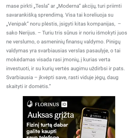
mase pirkti „Tesla“ ar „Moderna“ akcijų, turi priimti
savarankišką sprendimą. Visa tai koreliuoja su
„Venipak“ noru plėstis, įsigyti kitas kompanijas, –
sako Nerijus. – Turiu tris sūnus ir noriu išmokyti juos
ne verslumo, o asmeninių finansų valdymo. Pinigų
valdymas yra svarbiausias verslas pasaulyje, o tai
mokėdamas visada rasi įmonių, į kurias verta
investuoti, ir su kurių vertės augimu uždirbsi ir pats.
Svarbiausia – įkvėpti save, rasti viduje jėgų, daug
skaityti ir domėtis.“