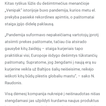
Kitas ryškus lūžis du dešimtmečius menančioje
„Venipak“ istorijoje buvo pandemija, kurios metu el.
prekyba pasiekė rekordines apimtis, o paštomatai
staiga įgijo didelę paklausą.
„Pandemija suformavo nepakeičiamą vartotojų įprotį
atsiimti prekes paštomate, tačiau čia atsirado
gausybė kitų žaidėjų – staiga kurjeriais tapo
praktiškai visi, Europoje išdygo dešimtys tūkstančių
paštomatų. Supratome, jog žengdami į naują erą su
kurjerine veikla už Baltijos šalių neišeisime, reikėjo
ieškoti kitų būdų plėstis globaliu mastu“, – sako N.
Raudonis.
Visą dėmesį kompanija nukreipė į neišnaudotas nišas
stengdamasi jas užpildyti kurdama naujus produktus