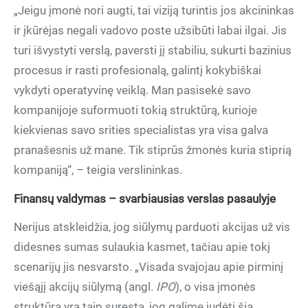
„Jeigu įmonė nori augti, tai viziją turintis jos akcininkas
ir įkūrėjas negali vadovo poste užsibūti labai ilgai. Jis
turi išvystyti verslą, paversti jį stabiliu, sukurti bazinius
procesus ir rasti profesionalą, galintį kokybiškai
vykdyti operatyvinę veiklą. Man pasisekė savo
kompanijoje suformuoti tokią struktūrą, kurioje
kiekvienas savo srities specialistas yra visa galva
pranašesnis už mane. Tik stiprūs žmonės kuria stiprią
kompaniją“, – teigia verslininkas.
Finansų valdymas – svarbiausias verslas pasaulyje
Nerijus atskleidžia, jog siūlymų parduoti akcijas už vis
didesnes sumas sulaukia kasmet, tačiau apie tokį
scenarijų jis nesvarsto. „Visada svajojau apie pirminį
viešąjį akcijų siūlymą (angl.
IPO
), o visa įmonės
struktūra yra taip suręsta, jog galime judėti šia