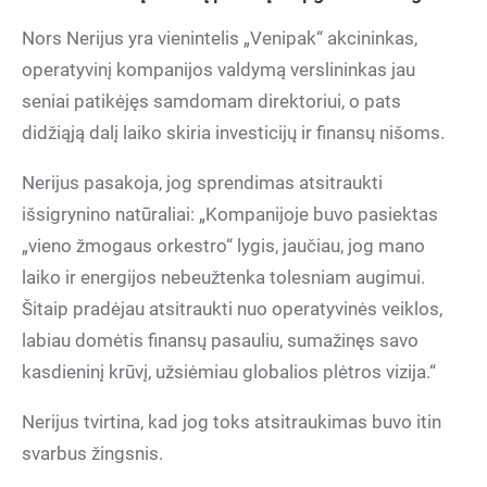
Nors Nerijus yra vienintelis „Venipak“ akcininkas,
operatyvinį kompanijos valdymą verslininkas jau
seniai patikėjęs samdomam direktoriui, o pats
didžiąją dalį laiko skiria investicijų ir finansų nišoms.
Nerijus pasakoja, jog sprendimas atsitraukti
išsigrynino natūraliai: „Kompanijoje buvo pasiektas
„vieno žmogaus orkestro“ lygis, jaučiau, jog mano
laiko ir energijos nebeužtenka tolesniam augimui.
Šitaip pradėjau atsitraukti nuo operatyvinės veiklos,
labiau domėtis finansų pasauliu, sumažinęs savo
kasdieninį krūvį, užsiėmiau globalios plėtros vizija.“
Nerijus tvirtina, kad jog toks atsitraukimas buvo itin
svarbus žingsnis.