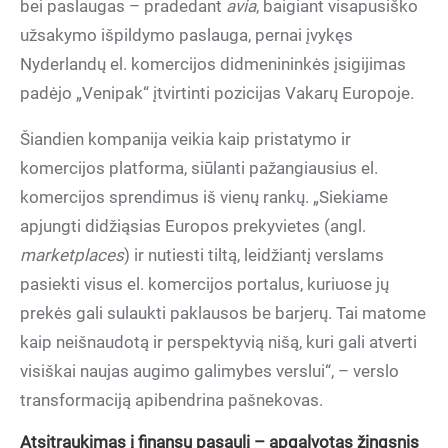
bei paslaugas – pradedant
avia
, baigiant visapusiško
užsakymo išpildymo paslauga, pernai įvykęs
Nyderlandų el. komercijos didmenininkės įsigijimas
padėjo „Venipak“ įtvirtinti pozicijas Vakarų Europoje.
Šiandien kompanija veikia kaip pristatymo ir
komercijos platforma, siūlanti pažangiausius el.
komercijos sprendimus iš vienų rankų. „Siekiame
apjungti didžiąsias Europos prekyvietes (angl.
marketplaces
) ir nutiesti tiltą, leidžiantį verslams
pasiekti visus el. komercijos portalus, kuriuose jų
prekės gali sulaukti paklausos be barjerų. Tai matome
kaip neišnaudotą ir perspektyvią nišą, kuri gali atverti
visiškai naujas augimo galimybes verslui“, – verslo
transformaciją apibendrina pašnekovas.
Atsitraukimas į finansų pasaulį – apgalvotas žingsnis