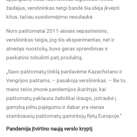
žaidėjus, verslininkas netgi bandė šia idėja įkvėpti
kitus, tačiau susidomėjimo nesulaukė.
Nors paštomatai 2011-aisiais nepasiteisino,
verslininkas teigia, jog šis eksperimentas, net ir
atnešęs nuostolių, buvo geras sprendimas ir
paskatino tobulinti patį produktą.
„Savo paštomatų tinklą pardavėme Kazachstano ir
Vengrijos paštams, – pasakoja verslininkas. – Be to,
mano tėčio įmonė pandemijos įkarštyje, kai
paštomatų paklausa žaibiškai išaugo, įsitraukė į
gamybą pilnu pajėgumu ir dabar yra vienas
stambiausių paštomatų gamintojų Rytų Europoje.“
Pandemija įtvirtino naują verslo kryptį