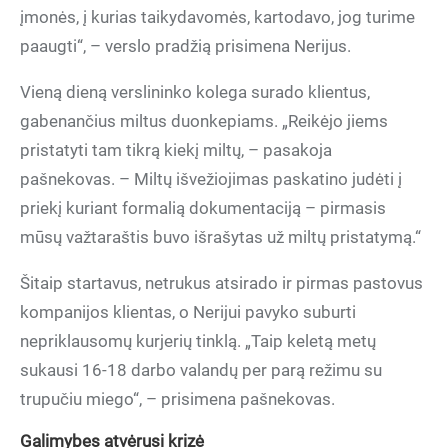
įmonės, į kurias taikydavomės, kartodavo, jog turime
paaugti“, – verslo pradžią prisimena Nerijus.
Vieną dieną verslininko kolega surado klientus,
gabenančius miltus duonkepiams. „Reikėjo jiems
pristatyti tam tikrą kiekį miltų, – pasakoja
pašnekovas. – Miltų išvežiojimas paskatino judėti į
priekį kuriant formalią dokumentaciją – pirmasis
mūsų važtaraštis buvo išrašytas už miltų pristatymą.“
Šitaip startavus, netrukus atsirado ir pirmas pastovus
kompanijos klientas, o Nerijui pavyko suburti
nepriklausomų kurjerių tinklą. „Taip keletą metų
sukausi 16-18 darbo valandų per parą režimu su
trupučiu miego“, – prisimena pašnekovas.
Galimybes atvėrusi krizė