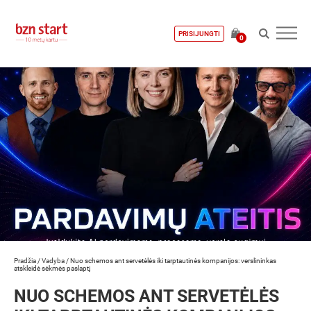
PRISIJUNGTI
0
Pradžia
/
Vadyba
/
Nuo schemos ant servetėlės iki tarptautinės kompanijos: verslininkas
atskleidė sėkmės paslaptį
NUO SCHEMOS ANT SERVETĖLĖS