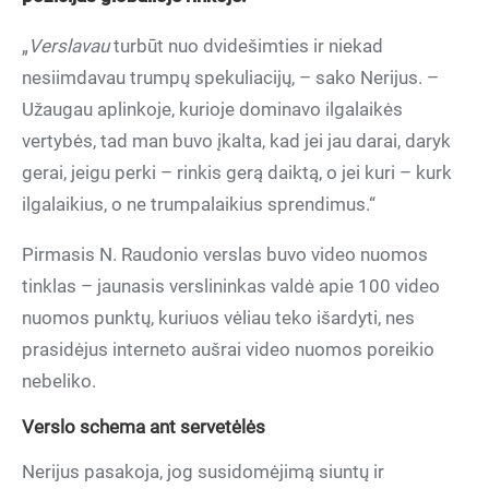
„
Verslavau
turbūt nuo dvidešimties ir niekad
nesiimdavau trumpų spekuliacijų, – sako Nerijus. –
Užaugau aplinkoje, kurioje dominavo ilgalaikės
vertybės, tad man buvo įkalta, kad jei jau darai, daryk
gerai, jeigu perki – rinkis gerą daiktą, o jei kuri – kurk
ilgalaikius, o ne trumpalaikius sprendimus.“
Pirmasis N. Raudonio verslas buvo video nuomos
tinklas – jaunasis verslininkas valdė apie 100 video
nuomos punktų, kuriuos vėliau teko išardyti, nes
prasidėjus interneto aušrai video nuomos poreikio
nebeliko.
Verslo schema ant servetėlės
Nerijus pasakoja, jog susidomėjimą siuntų ir