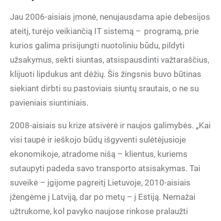
Jau 2006-aisiais įmonė, nenujausdama apie debesijos
ateitį, turėjo veikiančią IT sistemą – programą, prie
kurios galima prisijungti nuotoliniu būdu, pildyti
užsakymus, sekti siuntas, atsispausdinti važtaraščius,
klijuoti lipdukus ant dėžių. Šis žingsnis buvo būtinas
siekiant dirbti su pastoviais siuntų srautais, o ne su
pavieniais siuntiniais.
2008-aisiais su krize atsivėrė ir naujos galimybės. „Kai
visi taupė ir ieškojo būdų išgyventi sulėtėjusioje
ekonomikoje, atradome nišą – klientus, kuriems
sutaupyti padeda savo transporto atsisakymas. Tai
suveikė – įgijome pagreitį Lietuvoje, 2010-aisiais
įžengėme į Latviją, dar po metų – į Estiją. Nemažai
užtrukome, kol pavyko naujose rinkose pralaužti