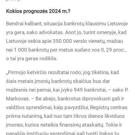
Kokios prognozės
2024 m.?
Bendrai kalbant, situacija bankrotų klausimu Lietuvoje
yra gera, sako advokatas. Anot jo, turint omenyje, kad
Lietuvoje veikia apie 350 000 verslo vienetų, mažiau
nei 1 000 bankrotų per metus sudaro vos 0, 29 proc.,
o tai yra geras rodiklis.
„Pirmojo ketvirčio rezultatai rodo, jog tikėtina, kad
šiais metais įmonių bankrotų skaičius bus dar
mažesnis nei pernai, kai įvyko 949 bankrotai, – sako P.
Markovas. – Be abejo, bankrotus išprovokuoti gali ir
valdžios sprendimai, kaip pavyzdžiui, Registrų centras
priima nutarimą, kad nuo tam tikros dienos likviduos
įmones, kurios neteikia finansinių ataskaitų. Tokie ir
panašūs institucijų sprendimai gali turėti įtakos tų