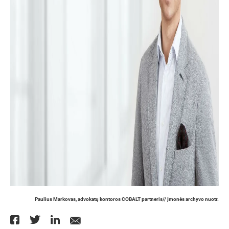
Paulius Markovas, advokatų kontoros COBALT partneris// Įmonės archyvo nuotr.