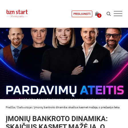
PRISIJUNGTI
0
Pradžia
/
Darbuotojai
/
Įmonių bankroto dinamika: skaičius kasmet mažėja, o priežastys lieka
ĮMONIŲ BANKROTO DINAMIKA:
SKAIČIUS KASMET MAŽĖJA, O