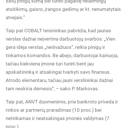
savų pinigų sumą bei turėti pagalvę nelaimingų
atsitikimų, gaisro, įrangos gedimų ar kt. nenumatytais
atvejais.“
Taip pat COBALT teisininkas pabrėžia, kad jaunas
verslas dažnai neįvertina darbuotojų svarbos: „Vien
gera idėja verslas „neišvažiuos“, reikia pinigų ir
tinkamos komandos. Be abejo, darbuotojai kainuoja,
tačiau kiekviena įmonė turi turėti bent jau
apskaitininką ir atsakingai tvarkyti savo finansus.
Atrodo elementaru, tačiau jauni verslininkai dažnai
tam neskiria dėmesio“, – sako P. Markovas.
Taip pat, ANVT duomenimis, prie bankroto priveda ir
rinkos ar partnerių praradimas (10 proc.) bei
netinkamas ir neatsakingas įmonės valdymas (7
proc.).