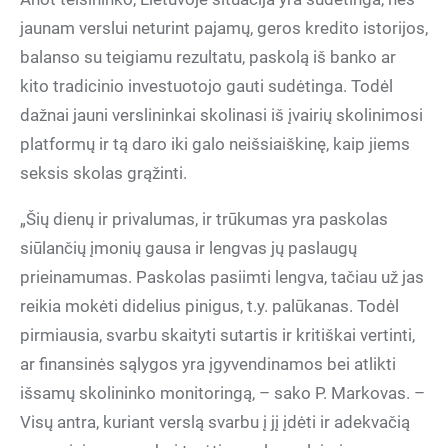
jaunam verslui neturint pajamų, geros kredito istorijos,
balanso su teigiamu rezultatu, paskolą iš banko ar
kito tradicinio investuotojo gauti sudėtinga. Todėl
dažnai jauni verslininkai skolinasi iš įvairių skolinimosi
platformų ir tą daro iki galo neišsiaiškinę, kaip jiems
seksis skolas grąžinti.
„Šių dienų ir privalumas, ir trūkumas yra paskolas
siūlančių įmonių gausa ir lengvas jų paslaugų
prieinamumas. Paskolas pasiimti lengva, tačiau už jas
reikia mokėti didelius pinigus, t.y. palūkanas. Todėl
pirmiausia, svarbu skaityti sutartis ir kritiškai vertinti,
ar finansinės sąlygos yra įgyvendinamos bei atlikti
išsamų skolininko monitoringą, – sako P. Markovas. –
Visų antra, kuriant verslą svarbu į jį įdėti ir adekvačią