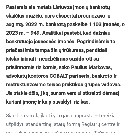
Pastaraisiais metais Lietuvos įmonių bankrotų
skaičius mažėjo, nors ekspertai prognozavo j
ų
augimą.
2022 m. bankrotą paskelbė 1 103 įmonės, o
2023 m. – 949. Analitikai pastebi, kad dažniau
bankrutuoja jaunesnės įmonės. Pagrindinėmis to
priežastimis tampa žinių trūkumas, per dideli
įsiskolinimai ir negebėjimas susidoroti su
prisiimtomis rizikomis, sako Paulius Markovas,
advokatų kontoros
COBALT partneris, bankroto ir
restruktūrizavimo teisės praktikos grupės vadovas.
Jis atskleidžia, į ką jaunam verslui atkreipti dėmesį
kuriant įmonę ir kaip suvaldyti rizikas.
Šiandien verslą įkurti yra gana paprasta – tereikia
užpildyti standartinę įstatų formą Registrų centre ir
per kelias dienas įmonė yra sukuriama. Tačiau su