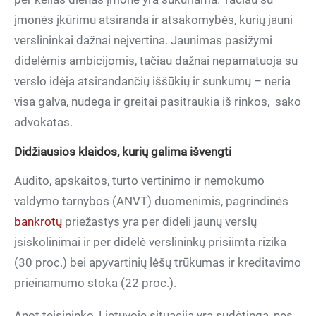
įmonės įkūrimu atsiranda ir atsakomybės, kurių jauni
verslininkai dažnai neįvertina. Jaunimas pasižymi
didelėmis ambicijomis, tačiau dažnai nepamatuoja su
verslo idėja atsirandančių iššūkių ir sunkumų – neria
visa galva, nudega ir greitai pasitraukia iš rinkos, sako
advokatas.
Didžiausios klaidos, kurių galima išvengti
Audito, apskaitos, turto vertinimo ir nemokumo
valdymo tarnybos (ANVT) duomenimis, pagrindinės
bankrotų
priežastys yra per dideli jaunų verslų
įsiskolinimai ir per didelė verslininkų prisiimta rizika
(30 proc.) bei apyvartinių lėšų trūkumas ir kreditavimo
prieinamumo stoka (22 proc.).
Anot teisininko, Lietuvoje situacija yra sudėtinga, nes