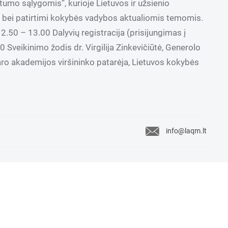
umo sąlygomis”, kurioje Lietuvos ir užsienio
s bei patirtimi kokybės vadybos aktualiomis temomis.
.50 – 13.00 Dalyvių registracija (prisijungimas į
 Sveikinimo žodis dr. Virgilija Zinkevičiūtė, Generolo
ro akademijos viršininko patarėja, Lietuvos kokybės
info@laqm.lt