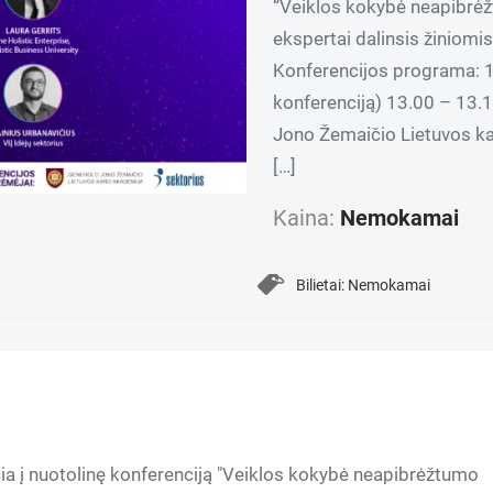
“Veiklos kokybė neapibrėžt
ekspertai dalinsis žiniomi
Konferencijos programa: 12
konferenciją) 13.00 – 13.10
Jono Žemaičio Lietuvos ka
[…]
Kaina:
Nemokamai
Bilietai: Nemokamai
čia į nuotolinę konferenciją "Veiklos kokybė neapibrėžtumo