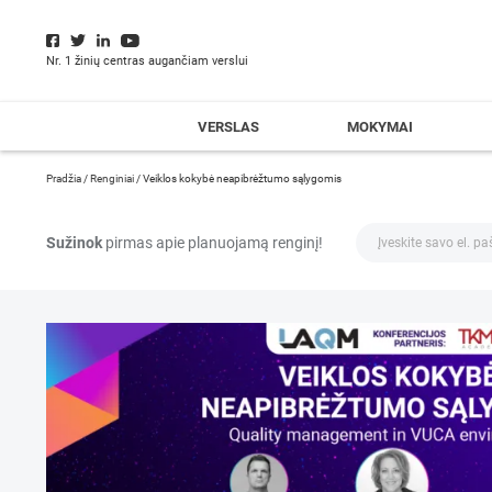
Nr. 1 žinių centras augančiam verslui
VERSLAS
MOKYMAI
Pradžia
/
Renginiai
/
Veiklos kokybė neapibrėžtumo sąlygomis
Sužinok
pirmas apie planuojamą renginį!