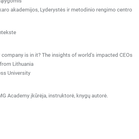
sąlygomis
 karo akademijos, Lyderystės ir metodinio rengimo centro
ntekste
 company is in it? The insights of world's impacted CEOs
 from Lithuania
ess University
 Academy įkūrėja, instruktorė, knygų autorė.