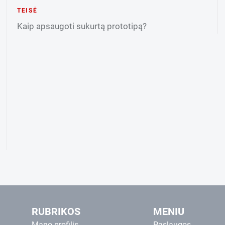
TEISĖ
Kaip apsaugoti sukurtą prototipą?
RUBRIKOS
MENIU
Mano profilis
Paslaugos