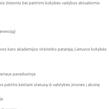
insis žiniomis bei patirtimi kokybės vadybos aktualiomis
erenciją)
tuvos karo akademijos viršininko patarėja, Lietuvos kokybės
lieriaus pavaduotoja
s patirtis keičiant statusą iš valstybės įmonės į akcinę
ja