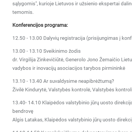
sąlygomis", kurioje Lietuvos ir užsienio ekspertai dal
temomis.
Konferencijos programa:
12.50 - 13.00 Dalyvių registracija (prisijungimas į konf
13.00 - 13.10 Sveikinimo žodis
dr. Virgilija Zinkevičiūtė, Generolo Jono Žemaičio Lie
vadybos ir inovacijų asociacijos tarybos pirmininkė
13.10 - 13.40 Ar suvaldysime neapibrėžtumą?
Živilė Kindurytė, Valstybės kontrolė, Valstybės kontro
13.40- 14.10 Klaipėdos valstybinio jūrų uosto direkcijo
bendrovę
Algis Latakas, Klaipėdos valstybinio jūrų uosto direkci