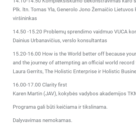
14.10-14.50 Kompleksiškumo dekonstravimas karo 
Plk. ltn. Tomas Yla, Generolo Jono Žemaičio Lietuvos
viršininkas
14.50 -15.20 Problemų sprendimo vaidmuo VUCA ko
Dainius Urbanavičius, verslo konsultantas
15.20-16.00 How is the World better off because your
and the journey of attempting an official world record
Laura Gerrits, The Holistic Enterprise ir Holistic Busin
16.00-17.00 Clarity first
Karen Martin (JAV), kokybės vadybos akademijos TKMG
Programa gali būti keičiama ir tikslinama.
Dalyvavimas nemokamas.