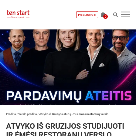
PRISIJUNGTI
0
Pradžia
/
Verslo pradžia
/
Atvyko iš Gruzijos studijuoti ir ėmėsi restoranų verslo
ATVYKO IŠ GRUZIJOS STUDIJUOTI
IR ĖMĖSI RESTORANŲ VERSLO