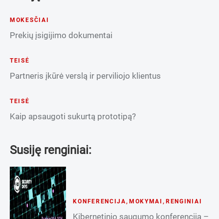
MOKESČIAI
Prekių įsigijimo dokumentai
TEISĖ
Partneris įkūrė verslą ir perviliojo klientus
TEISĖ
Kaip apsaugoti sukurtą prototipą?
Susiję renginiai:
KONFERENCIJA
,
MOKYMAI
,
RENGINIAI
Kibernetinio saugumo konferencija –