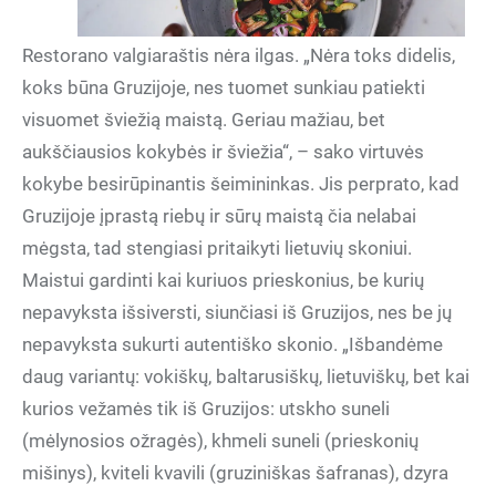
Restorano valgiaraštis nėra ilgas. „Nėra toks didelis,
koks būna Gruzijoje, nes tuomet sunkiau patiekti
visuomet šviežią maistą. Geriau mažiau, bet
aukščiausios kokybės ir šviežia“, – sako virtuvės
kokybe besirūpinantis šeimininkas. Jis perprato, kad
Gruzijoje įprastą riebų ir sūrų maistą čia nelabai
mėgsta, tad stengiasi pritaikyti lietuvių skoniui.
Maistui gardinti kai kuriuos prieskonius, be kurių
nepavyksta išsiversti, siunčiasi iš Gruzijos, nes be jų
nepavyksta sukurti autentiško skonio. „Išbandėme
daug variantų: vokiškų, baltarusiškų, lietuviškų, bet kai
kurios vežamės tik iš Gruzijos: utskho suneli
(mėlynosios ožragės), khmeli suneli (prieskonių
mišinys), kviteli kvavili (gruziniškas šafranas), dzyra