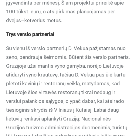
įgyvendinta per mėnesį. Šiam projektui prireikė apie
100 tūkst. eurų, o atsipirkimas planuojamas per
dvejus–ketverius metus.
Trys verslo partneriai
Su vienu iš verslo partnerių D. Vekua pažįstamas nuo
seno, bendrauja šeimomis. Būtent šis verslo partneris,
Gruzijoje užsiimantis vyno gamyba, norėjo Lietuvoje
atidaryti vyno krautuvę, tačiau D. Vekua pasiūlė kartu
plėtoti kavinių ir restoranų veiklą, matydamas, kad
Lietuvoje šios virtuvės restoranų tikrai nedaug ir
verslui palankios sąlygos, o ypač dabar, kai atsirado
tiesioginis skrydis iš Vilniaus į Kutaisį. Labai daug
lietuvių renkasi aplankyti Gruziją: Nacionalinės
Gruzijos turizmo administracijos duomenimis, turistų