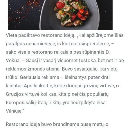
Vieta padiktavo restorano idėją. „Kai apžiūrėjome šias
patalpas senamiestyje, iš karto apsisprendėme, –
sako visais restorano reikalais besirūpinantis D.
Vekua. – Sausį ir vasarį visuomet tuštoka, bet net ir be
reklamos žmonės ateina. Buvo savaitgalių, kai vietų
trūko. Geriausia reklama – išeinantys patenkinti
klientai. Apsilanko tie, kurie domisi gruzinų virtuve, o
Gruzijos virtuvė kol kas, kitaip nei čia populiarių
Europos šalių: italų ir kitų, yra neužpildyta niša
Vilniuje.“
Restorano idėja buvo brandinama pusę metų, o