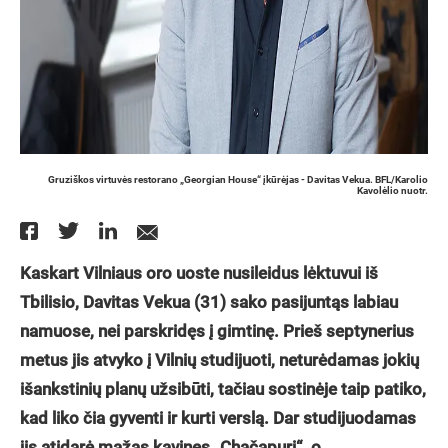
Gruziškos virtuvės restorano „Georgian House“ įkūrėjas - Davitas Vekua. BFL/Karolio
Kavolėlio nuotr.
Kaskart Vilniaus oro uoste nusileidus lėktuvui iš
Tbilisio, Davitas Vekua (31) sako pasijuntąs labiau
namuose, nei parskridęs į gimtinę. Prieš septynerius
metus jis atvyko į Vilnių studijuoti, neturėdamas jokių
išankstinių planų užsibūti, tačiau sostinėje taip patiko,
kad liko čia gyventi ir kurti verslą. Dar studijuodamas
jis atidarė mažas kavines „Chačapuri“, o,