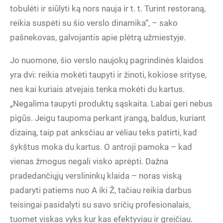
tobulėti ir siūlyti ką nors nauja ir t. t. Turint restoraną,
reikia suspėti su šio verslo dinamika“, – sako
pašnekovas, galvojantis apie plėtrą užmiestyje.
Jo nuomone, šio verslo naujokų pagrindinės klaidos
yra dvi: reikia mokėti taupyti ir žinoti, kokiose srityse,
nes kai kuriais atvejais tenka mokėti du kartus.
„Negalima taupyti produktų sąskaita. Labai geri nebus
pigūs. Jeigu taupoma perkant įrangą, baldus, kuriant
dizainą, taip pat anksčiau ar vėliau teks patirti, kad
šykštus moka du kartus. O antroji pamoka – kad
vienas žmogus negali visko aprėpti. Dažna
pradedančiųjų verslininkų klaida – noras viską
padaryti patiems nuo A iki Ž, tačiau reikia darbus
teisingai pasidalyti su savo sričių profesionalais,
tuomet viskas vyks kur kas efektyviau ir greičiau.