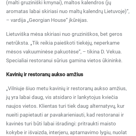
(malti gruziniški kmynai), maltos kalendros (jų
aromatas labai skiriasi nuo maltų kalendrų Lietuvoje)“,
– vardija „Georgian House“ įkūrėjas.
Lietuviška mėsa skiriasi nuo gruziniškos, bet geros
netrūksta. „Tik reikia paieškoti tiekėjų, neperkame
mėsos vakuuminėse pakuotėse“, – tikina D. Vekua.
Specialiai restoranui sūrius gamina vietos ūkininkė.
Kavinių ir restoranų aukso amžius
„Vilniuje šiuo metu kavinių ir restoranų aukso amžius,
jų yra labai daug, vis atsidaro ir lankytojus kviečia
naujos vietos. Klientas turi tiek daug alternatyvų, kur
nueiti papietauti ar pavakarieniauti, kad restoranai ir
kavinės turi būti labai išradingi: pritraukti maisto
kokybe ir išvaizda, interjeru, aptarnavimo lygiu, nuolat