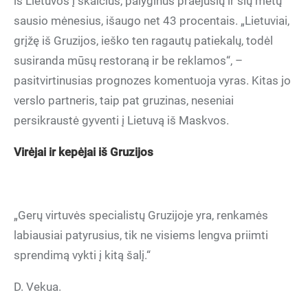
iš Lietuvos į skaičius, palyginus praėjusių ir šių metų
sausio mėnesius, išaugo net 43 procentais. „Lietuviai,
grįžę iš Gruzijos, ieško ten ragautų patiekalų, todėl
susiranda mūsų restoraną ir be reklamos“, –
pasitvirtinusias prognozes komentuoja vyras. Kitas jo
verslo partneris, taip pat gruzinas, neseniai
persikraustė gyventi į Lietuvą iš Maskvos.
Virėjai ir kepėjai iš Gruzijos
„Gerų virtuvės specialistų Gruzijoje yra, renkamės
labiausiai patyrusius, tik ne visiems lengva priimti
sprendimą vykti į kitą šalį.“
D. Vekua.