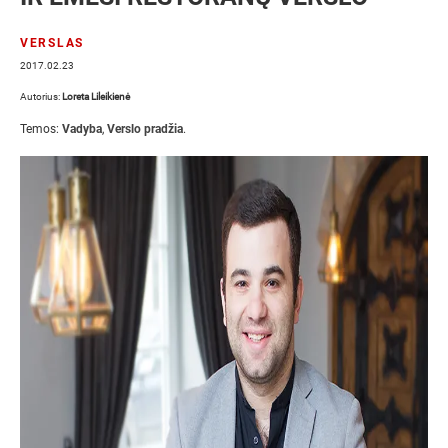
VERSLAS
2017.02.23
Autorius:
Loreta Lileikienė
Temos:
Vadyba
,
Verslo pradžia
.