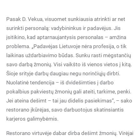
Pasak D. Vekua, visuomet sunkiausia atrinkti ar net
surinkti personalą: vadybininkus ir padavėjus. Jis
įsitikino, kad aptarnaujantysis personalas – amžina
problema. „Padavėjas Lietuvoje nėra profesija, o tik
laikinas uždarbiavimo būdas. Sunku rasti mėgstančių
savo darbą žmonių. Visi vaikšto iš vienos vietos į kitą.
Šioje srityje darbų daugiau negu norinčiųjų dirbti.
Nuolatinė tendencija – iš dvidešimties į darbo
pokalbius pakviestų žmonių gali ateiti, tarkime, penki.
Jei ateina dešimt – tai jau didelis pasiekimas“, – sako
restorano įkūrėjas, savo darbuotojus skatinsiantis
karjeros galimybėmis.
Restorano virtuvėje dabar dirba dešimt žmonių. Virėjai