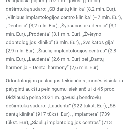
Daugiausia pajamų 2021 m. gavusių įmonių
dešimtuką sudaro: „SB dantų klinika“ (8,2 mln. Eur),
„Vilniaus implantologijos centro klinika“ (~7 mln. Eur),
„Denticija“ (3,2 mln. Eur), „Šypsenos akademija“ (3,1
mln. Eur), „Prodenta“ (3,1 mln. Eur), „Žvėryno
odontologijos klinika“ (3 mln. Eur), „Sveikatos gija“
(2,9 mln. Eur), „Šiaulių implantologijos centras“ (2,8
mln. Eur), „Laudenta“ (2,6 mln. Eur) bei „Dantų
harmonija – Dental harmony“ (2,6 mln. Eur).
Odontologijos paslaugas teikiančios įmonės išsiskiria
palyginti aukštu pelningumu, siekiančiu iki 45 proc.
Didžiausią pelną 2021 m. gavusių bendrovių
dešimtuką sudaro: „Laudenta“ (922 tūkst. Eur), „SB
dantų klinika“ (917 tūkst. Eur), „Implantera“ (739
tūkst. Eur), „Šiaulių implantologijos centras“ (713