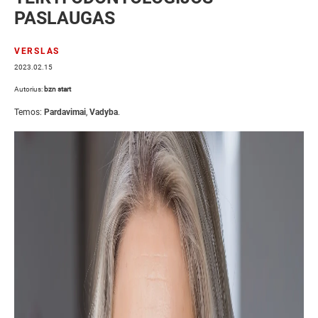
PASLAUGAS
VERSLAS
2023.02.15
Autorius:
bzn start
Temos:
Pardavimai
,
Vadyba
.