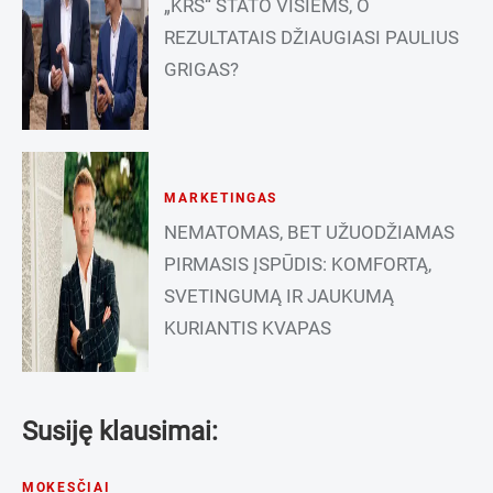
„KRS“ STATO VISIEMS, O
REZULTATAIS DŽIAUGIASI PAULIUS
GRIGAS?
MARKETINGAS
NEMATOMAS, BET UŽUODŽIAMAS
PIRMASIS ĮSPŪDIS: KOMFORTĄ,
SVETINGUMĄ IR JAUKUMĄ
KURIANTIS KVAPAS
Susiję klausimai:
MOKESČIAI