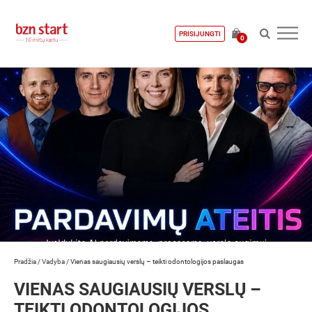
PRISIJUNGTI
0
Pradžia
/
Vadyba
/
Vienas saugiausių verslų – teikti odontologijos paslaugas
VIENAS SAUGIAUSIŲ VERSLŲ –
TEIKTI ODONTOLOGIJOS