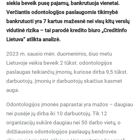
siekia beveik pusę pajamų, bankrutuoja vienetai.
Verčiantis odontologijos paslaugomis tikimybė
bankrutuoti yra 7 kartus mažesnė nei visų kitų verslų
vidutinė rizika – tai parodė kredito biuro „Creditinfo
Lietuva“ atlikta analizė.
2023 m. sausio mėn. duomenimis, šiuo metu
Lietuvoje veikia beveik 2 tūkst. odontologijos
paslaugas teikiančių įmonių, kuriose dirba 9,5 tūkst.
darbuotojų. Įmonių ir darbuotojų skaičius kasmet
auga.
Odontologijos įmonės paprastai yra mažos – daugiau
nei pusėje jų dirba iki 10 darbuotojų. Tik 12
organizacijų sukūrė daugiau nei 50 darbo vietų, o
didžiausios odontologijos paslaugų bendrovės