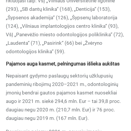
rikiuojasi taip: VšĮ „Vilniaus Universitetinė ligoninė“
(293), „SB dantų klinika“ (168), „Denticija“ (153),
„Šypsenos akademija“ (126), „Šypsenų laboratorija
(124), „Vilniaus implantologijos centro klinika“ (93),
VšĮ „Panevėžio miesto odontologijos poliklinika“ (72),
„Laudenta“ (71), „Pasirink“ (66) bei „Žvėryno
odontologijos klinika“ (59).
Pajamos auga kasmet, pelningumas išlieka aukštas
Nepaisant gydymo paslaugų sektorių užklupusių
pandeminių ribojimų 2020–2021 m., odontologinių
įmonių bendrai gautos pajamos kasmet nuosekliai
augo ir 2021 m. siekė 294,6 mln. Eur – tai 39,8 proc.
daugiau negu 2020 m. (210,7 mln. Eur) ir 76 proc.
daugiau negu 2019 m. (167 mln. Eur).