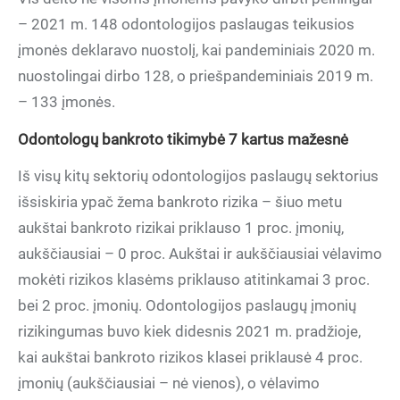
– 2021 m. 148 odontologijos paslaugas teikusios
įmonės deklaravo nuostolį, kai pandeminiais 2020 m.
nuostolingai dirbo 128, о priešpandeminiais 2019 m.
– 133 įmonės.
Odontologų bankroto tikimybė 7 kartus mažesnė
Iš visų kitų sektorių odontologijos paslaugų sektorius
išsiskiria ypač žema bankroto rizika – šiuo metu
aukštai bankroto rizikai priklauso 1 proc. įmonių,
aukščiausiai – 0 proc. Aukštai ir aukščiausiai vėlavimo
mokėti rizikos klasėms priklauso atitinkamai 3 proc.
bei 2 proc. įmonių. Odontologijos paslaugų įmonių
rizikingumas buvo kiek didesnis 2021 m. pradžioje,
kai aukštai bankroto rizikos klasei priklausė 4 proc.
įmonių (aukščiausiai – nė vienos), o vėlavimo