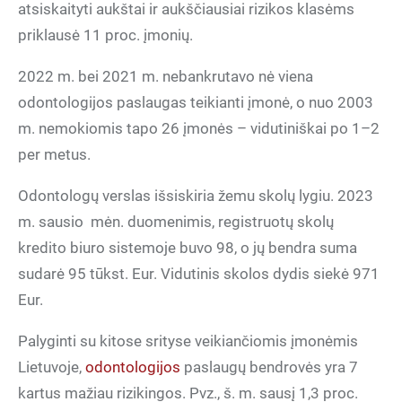
atsiskaityti aukštai ir aukščiausiai rizikos klasėms
priklausė 11 proc. įmonių.
2022 m. bei 2021 m. nebankrutavo nė viena
odontologijos paslaugas teikianti įmonė, o nuo 2003
m. nemokiomis tapo 26 įmonės – vidutiniškai po 1–2
per metus.
Odontologų verslas išsiskiria žemu skolų lygiu. 2023
m. sausio mėn. duomenimis, registruotų skolų
kredito biuro sistemoje buvo 98, o jų bendra suma
sudarė 95 tūkst. Eur. Vidutinis skolos dydis siekė 971
Eur.
Palyginti su kitose srityse veikiančiomis įmonėmis
Lietuvoje,
odontologijos
paslaugų bendrovės yra 7
kartus mažiau rizikingos. Pvz., š. m. sausį 1,3 proc.