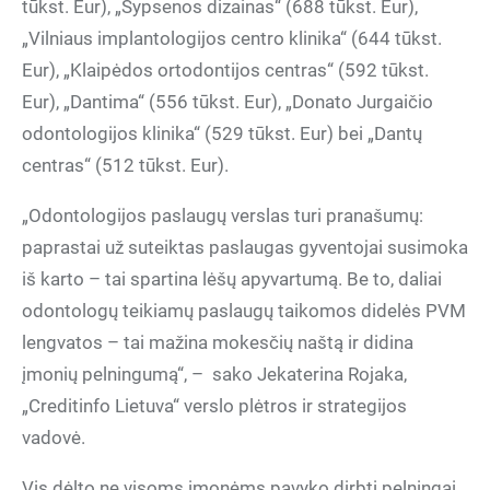
tūkst. Eur), „Šypsenos dizainas“ (688 tūkst. Eur),
„Vilniaus implantologijos centro klinika“ (644 tūkst.
Eur), „Klaipėdos ortodontijos centras“ (592 tūkst.
Eur), „Dantima“ (556 tūkst. Eur), „Donato Jurgaičio
odontologijos klinika“ (529 tūkst. Eur) bei „Dantų
centras“ (512 tūkst. Eur).
„Odontologijos paslaugų verslas turi pranašumų:
paprastai už suteiktas paslaugas gyventojai susimoka
iš karto – tai spartina lėšų apyvartumą. Be to, daliai
odontologų teikiamų paslaugų taikomos didelės PVM
lengvatos – tai mažina mokesčių naštą ir didina
įmonių pelningumą“, – sako Jekaterina Rojaka,
„Creditinfo Lietuva“ verslo plėtros ir strategijos
vadovė.
Vis dėlto ne visoms įmonėms pavyko dirbti pelningai