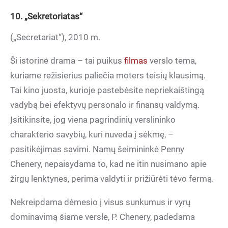
10. „Sekretoriatas“
(„Secretariat“), 2010 m.
Ši istorinė drama – tai puikus
filmas
verslo tema,
kuriame režisierius paliečia moters teisių klausimą.
Tai kino juosta, kurioje pastebėsite nepriekaištingą
vadybą bei efektyvų personalo ir finansų valdymą.
Įsitikinsite, jog viena pagrindinių verslininko
charakterio savybių, kuri nuveda į sėkmę, –
pasitikėjimas savimi. Namų šeimininkė Penny
Chenery, nepaisydama to, kad ne itin nusimano apie
žirgų lenktynes, perima valdyti ir prižiūrėti tėvo fermą.
Nekreipdama dėmesio į visus sunkumus ir vyrų
dominavimą šiame versle, P. Chenery, padedama