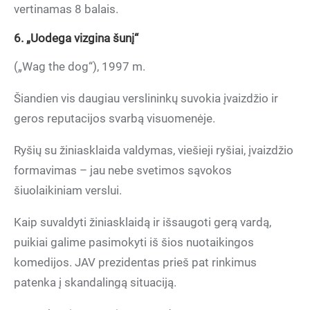
vertinamas 8 balais.
6. „Uodega vizgina šunį“
(„Wag the dog“), 1997 m.
Šiandien vis daugiau verslininkų suvokia įvaizdžio ir
geros reputacijos svarbą visuomenėje.
Ryšių su žiniasklaida valdymas, viešieji ryšiai, įvaizdžio
formavimas – jau nebe svetimos sąvokos
šiuolaikiniam verslui.
Kaip suvaldyti žiniasklaidą ir išsaugoti gerą vardą,
puikiai galime pasimokyti iš šios nuotaikingos
komedijos. JAV prezidentas prieš pat rinkimus
patenka į skandalingą situaciją.