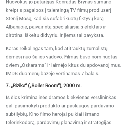
Nuovokus jo patarėjas Konradas Brynas sumano
kreiptis pagalbos į talentingą TV filmų prodiuserį
Stenlį Mosą, kad šis sufabrikuotų fiktyvų karą
Albanijoje, paįvairintą specialiaisiais efektais ir
dirbtinai iškeltu didvyriu. Ir jiems tai pavyksta.
Karas reikalingas tam, kad atitrauktų žurnalistų
dėmesį nuo šalies vadovo. Filmas buvo nominuotas
dviem „Oskarams“ ir laimėjo kitus du apdovanojimus.
IMDB duomenų bazėje vertinamas 7 balais.
7. „Rizika“ („Boiler Room“), 2000 m.
Iš šios kriminalinės dramos kiekvienas verslininkas
gali pasimokyti produkto ar paslaugos pardavimo
subtilybių. Kino filmo herojai puikiai išmano
telerinkodarą, pardavimų planavimą ir strategijas.