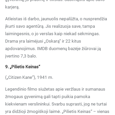
karjerą.
Atleistas iš darbo, jaunuolis nepalūžta, o nusprendžia
įkurti savo agentūrą. Jis realizuoja save, tampa
laimingesnis, o jo verslas kaip niekad sėkmingas.
Drama yra laimėjusi „Oskarą“ ir 22 kitus
apdovanojimus. IMDB duomenų bazėje žiūrovai ją
įvertino 7,3 balo.
9. „Pilietis Keinas“
(„Citizen Kane“), 1941 m.
Legendinio filmo siužetas apie veržlaus ir sumanaus
žmogaus gyvenimą gali tapti puikia pamoka
kiekvienam verslininkui. Svarbu suprasti, jog ne turtai
yra didžioji žmogiškoji laimė. „Pilietis Keinas“ – vienas