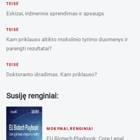
TEISĖ
Eskizai, inžinerinis sprendimas ir apsauga
TEISĖ
Kam priklauso altikto mokslinio tyrimo duomenys ir
parengti rezultatai?
TEISĖ
Doktoranto išradimas. Kam priklauso?
Susiję renginiai:
MOKYMAI
,
RENGINIAI
EU Biotech Playbook: Core Legal