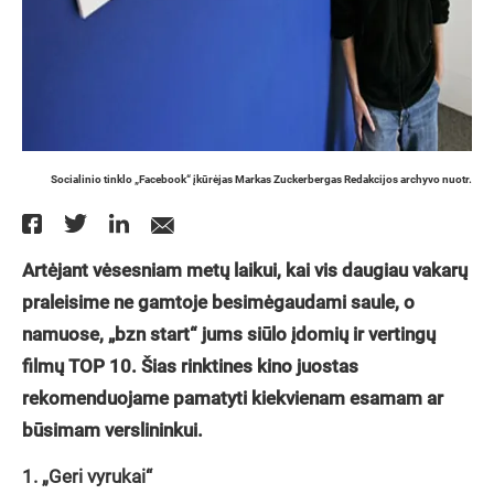
Socialinio tinklo „Facebook“ įkūrėjas Markas Zuckerbergas Redakcijos archyvo nuotr.
Artėjant vėsesniam metų laikui, kai vis daugiau vakarų
praleisime ne gamtoje besimėgaudami saule, o
namuose, „bzn start“ jums siūlo įdomių ir vertingų
filmų TOP 10. Šias rinktines kino juostas
rekomenduojame pamatyti kiekvienam esamam ar
būsimam verslininkui.
1. „Geri vyrukai“