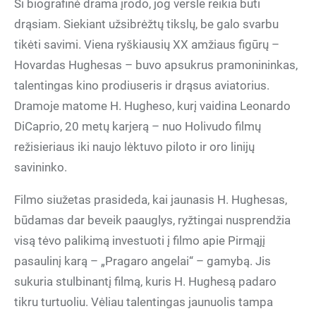
Ši biografinė drama įrodo, jog versle reikia būti
drąsiam. Siekiant užsibrėžtų tikslų, be galo svarbu
tikėti savimi. Viena ryškiausių XX amžiaus figūrų –
Hovardas Hughesas – buvo apsukrus pramonininkas,
talentingas kino prodiuseris ir drąsus aviatorius.
Dramoje matome H. Hugheso, kurį vaidina Leonardo
DiCaprio, 20 metų karjerą – nuo Holivudo filmų
režisieriaus iki naujo lėktuvo piloto ir oro linijų
savininko.
Filmo siužetas prasideda, kai jaunasis H. Hughesas,
būdamas dar beveik paauglys, ryžtingai nusprendžia
visą tėvo palikimą investuoti į filmo apie Pirmąjį
pasaulinį karą – „Pragaro angelai“ – gamybą. Jis
sukuria stulbinantį filmą, kuris H. Hughesą padaro
tikru turtuoliu. Vėliau talentingas jaunuolis tampa