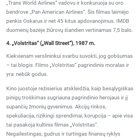
,,Trans World Airlines“ vadovu ir konkuruoja su oro
bendrove ,,Pan American Airlines“. Šis filmas laimėjo
penkis Oskarus ir net 45 kitus apdovanojimus. IMDB
duomenų bazėje žiūrovų šiandien vertinamas 7,5 balo.
4. „Volstritas“ („Wall Street“), 1987 m.
Kiekvienam verslininkui svarbu suvokti, jog gobšumas
– tai blogis. Filmo „Volstritas“ pagrindinis moralas ir
yra: nebūk godus.
Kino juostoje režisierius atskleidžia, kaip besąlygiškas
pinigų troškimas sugriauna pagrindinio herojaus ir jį
supančių žmonių gyvenimus. Akcijų rinkos,
spekuliacija, rizikingi sprendimai, korupcija – apie visa
tai pasakoja kultinis filmas „Volstritas“.
Negailestingas, gudrus ir turtingas finansų ryklys