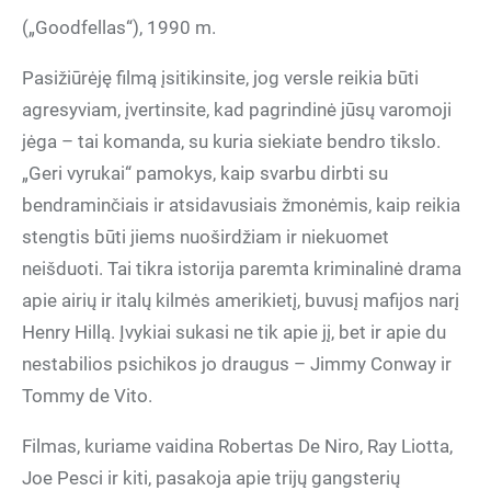
(„Goodfellas“), 1990 m.
Pasižiūrėję filmą įsitikinsite, jog versle reikia būti
agresyviam, įvertinsite, kad pagrindinė jūsų varomoji
jėga – tai komanda, su kuria siekiate bendro tikslo.
„Geri vyrukai“ pamokys, kaip svarbu dirbti su
bendraminčiais ir atsidavusiais žmonėmis, kaip reikia
stengtis būti jiems nuoširdžiam ir niekuomet
neišduoti. Tai tikra istorija paremta kriminalinė drama
apie airių ir italų kilmės amerikietį, buvusį mafijos narį
Henry Hillą. Įvykiai sukasi ne tik apie jį, bet ir apie du
nestabilios psichikos jo draugus – Jimmy Conway ir
Tommy de Vito.
Filmas, kuriame vaidina Robertas De Niro, Ray Liotta,
Joe Pesci ir kiti, pasakoja apie trijų gangsterių