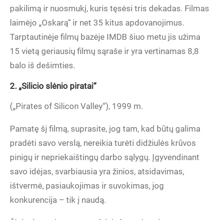
pakilimą ir nuosmukį, kuris tęsėsi tris dekadas. Filmas
laimėjo „Oskarą“ ir net 35 kitus apdovanojimus.
Tarptautinėje filmų bazėje IMDB šiuo metu jis užima
15 vietą geriausių filmų sąraše ir yra vertinamas 8,8
balo iš dešimties.
2. „Silicio slėnio piratai“
(„Pirates of Silicon Valley“), 1999 m.
Pamatę šį filmą, suprasite, jog tam, kad būtų galima
pradėti savo verslą, nereikia turėti didžiulės krūvos
pinigų ir nepriekaištingų darbo sąlygų. Įgyvendinant
savo idėjas, svarbiausia yra žinios, atsidavimas,
ištvermė, pasiaukojimas ir suvokimas, jog
konkurencija – tik į naudą.