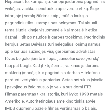
Nepaisant to, kompanija, kurioje įsidarbina pagrindinis
veikėjas, visiškai nenutuokia apie verslo etiką. Šioje
istorijoje į verslą žiūrima kaip į mūšio lauką, o
pagrindiniu tikslu tampa pasipelnymas. Tai aktuali
tema šiuolaikinėje visuomenėje, kai moralė ir etika
dažnai – tik po naudos ir garbės troškimo. Pagrindinis
herojus Setas Deivisas turi nelegalius lošimų namus,
apie kuriuos sužinojęs visų gerbiamas advokatas
tėvas be galo įširsta ir liepia jaunuoliui savo „verslą“
tuoj pat baigti. Kad įtiktų šeimai, vaikinas įsidarbina
maklerių įmonėje, kur pagrindinis darbas – telefonu
parduoti vertybinius popierius. Setas netrukus įsivelia
į pavojingus žaidimus, o jo veikla susidomi FTB.
Filmas paremtas tikra istorija, kuri įvyko 1990 metais
Amerikoje. Autoritetingiausiame kino tinklalapyje
IMDB duomenų bazėje filmas vertinamas 6 balais.