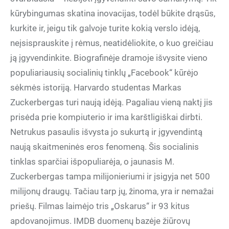
kūrybingumas skatina inovacijas, todėl būkite drąsūs,
kurkite ir, jeigu tik galvoje turite kokią verslo idėją,
neįsisprauskite į rėmus, neatidėliokite, o kuo greičiau
ją įgyvendinkite. Biografinėje dramoje išvysite vieno
populiariausių socialinių tinklų „Facebook“ kūrėjo
sėkmės istoriją. Harvardo studentas Markas
Zuckerbergas turi naują idėją. Pagaliau vieną naktį jis
prisėda prie kompiuterio ir ima karštligiškai dirbti.
Netrukus pasaulis išvysta jo sukurtą ir įgyvendintą
naują skaitmeninės eros fenomeną. Šis socialinis
tinklas sparčiai išpopuliarėja, o jaunasis M.
Zuckerbergas tampa milijonieriumi ir įsigyja net 500
milijonų draugų. Tačiau tarp jų, žinoma, yra ir nemažai
priešų. Filmas laimėjo tris „Oskarus“ ir 93 kitus
apdovanojimus. IMDB duomenų bazėje žiūrovų