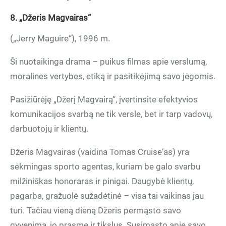
8. „Džeris Magvairas“
(„Jerry Maguire“), 1996 m.
Ši nuotaikinga drama – puikus filmas apie verslumą,
moralines vertybes, etiką ir pasitikėjimą savo jėgomis.
Pasižiūrėję „Džerį Magvairą“, įvertinsite efektyvios
komunikacijos svarbą ne tik versle, bet ir tarp vadovų,
darbuotojų ir klientų.
Džeris Magvairas (vaidina Tomas Cruise‘as) yra
sėkmingas sporto agentas, kuriam be galo svarbu
milžiniškas honoraras ir pinigai. Daugybė klientų,
pagarba, gražuolė sužadėtinė – visa tai vaikinas jau
turi. Tačiau vieną dieną Džeris permąsto savo
gyvenimą, jo prasmę ir tikslus. Susimąsto apie savo