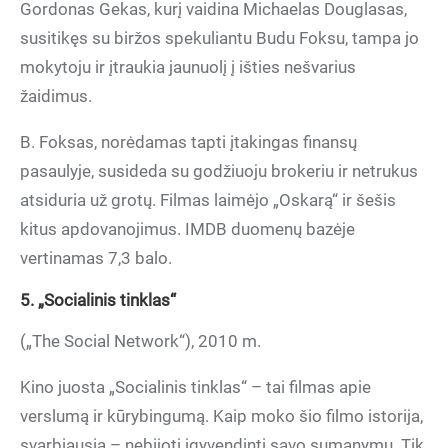
Gordonas Gekas, kurį vaidina Michaelas Douglasas,
susitikęs su biržos spekuliantu Budu Foksu, tampa jo
mokytoju ir įtraukia jaunuolį į išties nešvarius
žaidimus.
B. Foksas, norėdamas tapti įtakingas finansų
pasaulyje, susideda su godžiuoju brokeriu ir netrukus
atsiduria už grotų. Filmas laimėjo „Oskarą“ ir šešis
kitus apdovanojimus. IMDB duomenų bazėje
vertinamas 7,3 balo.
5. „Socialinis tinklas“
(„The Social Network“), 2010 m.
Kino juosta „Socialinis tinklas“ – tai filmas apie
verslumą ir kūrybingumą. Kaip moko šio filmo istorija,
svarbiausia – nebijoti įgyvendinti savo sumanymų. Tik