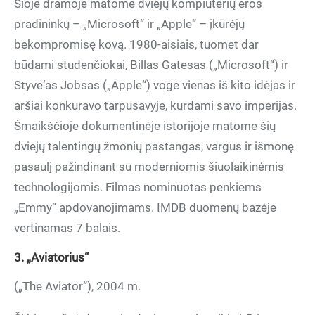
Šioje dramoje matome dviejų kompiuterių eros
pradininkų – „Microsoft“ ir „Apple“ – įkūrėjų
bekompromisę kovą. 1980-aisiais, tuomet dar
būdami studenčiokai, Billas Gatesas („Microsoft“) ir
Styve‘as Jobsas („Apple“) vogė vienas iš kito idėjas ir
aršiai konkuravo tarpusavyje, kurdami savo imperijas.
Šmaikščioje dokumentinėje istorijoje matome šių
dviejų talentingų žmonių pastangas, vargus ir išmonę
pasaulį pažindinant su moderniomis šiuolaikinėmis
technologijomis. Filmas nominuotas penkiems
„Emmy“ apdovanojimams. IMDB duomenų bazėje
vertinamas 7 balais.
3. „Aviatorius“
(„The Aviator“), 2004 m.