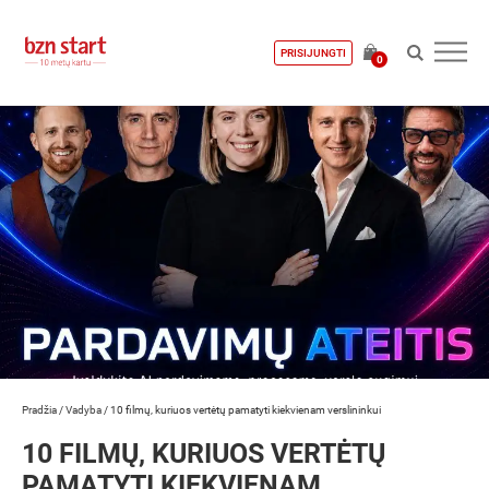
PRISIJUNGTI
0
Pradžia
/
Vadyba
/
10 filmų, kuriuos vertėtų pamatyti kiekvienam verslininkui
10 FILMŲ, KURIUOS VERTĖTŲ
PAMATYTI KIEKVIENAM