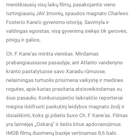
meniškiausių visų laikų filmų, pasakojantis vieno
turtingiausių JAV žmonių, spaudos magnato Charleso
Fosterio Kane‘o gyvenimo istoriją. Savimyla ir
valdingas egoistas, visą gyvenimą siekęs tik gerovės,
pinigų ir galios,
Ch. F. Kane‘as miršta vienišas. Mirdamas
prabangiausiuose pasaulyje, ant Atlanto vandenyno
kranto pastatytuose savo Xanadu rūmuose,
nelaimingas turtuolis prisimena vaikystę ir medines
rogutes, apie kurias prasitaria atsisveikindamas su
šiuo pasauliu. Konkuruojančio laikraščio reporteriai
mėgina iššifruoti paskutinį leidybos magnato žodį ir
išsiaiškinti, koks gi pilietis buvo Ch. F. Kane‘as. Filmas
yra laimėjęs „Oskarą“ ir šešis kitus apdovanojimus.
IMDB filmų duomenų bazėje vertinamas 8,6 balo.