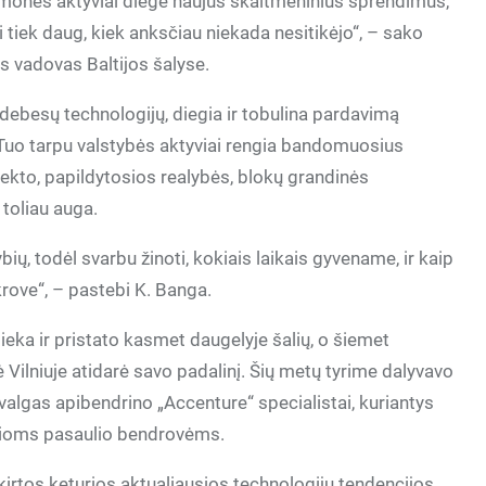
monės aktyviai diegė naujus skaitmeninius sprendimus,
ai tiek daug, kiek anksčiau niekada nesitikėjo“, – sako
os vadovas Baltijos šalyse.
 debesų technologijų, diegia ir tobulina pardavimą
je. Tuo tarpu valstybės aktyviai rengia bandomuosius
elekto, papildytosios realybės, blokų grandinės
 toliau auga.
bių, todėl svarbu žinoti, kokiais laikais gyvename, ir kaip
krove“, – pastebi K. Banga.
ieka ir pristato kasmet daugelyje šalių, o šiemet
nė Vilniuje atidarė savo padalinį. Šių metų tyrime dalyvavo
valgas apibendrino „Accenture“ specialistai, kuriantys
sioms pasaulio bendrovėms.
irtos keturios aktualiausios technologijų tendencijos,