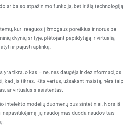
ido ar balso atpažinimo funkcija, bet ir šią technologiją
istemų, kuri reaguos į žmogaus poreikius ir norus be
ų dvynių srityje, plėtojant papildytąją ir virtualią
yti ir pajusti aplinką.
s yra tikra, o kas – ne, nes daugėja ir dezinformacijos.
, kad jis tikras. Kita vertus, užsakant maistą, nėra taip
, ar virtualusis asistentas.
o intelekto modelių duomenų bus sintetiniai. Nors iš
i nepasitikėjimą, jų naudojimas duoda naudos tais
ų.