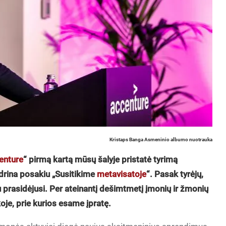
Kristaps Banga Asmeninio albumo nuotrauka
enture
“ pirmą kartą mūsų šalyje pristatė tyrimą
drina posakiu „Susitikime
metavisatoje
“. Pasak tyrėjų,
prasidėjusi. Per ateinantį dešimtmetį įmonių ir žmonių
koje, prie kurios esame įpratę.