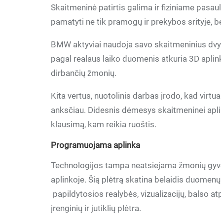
Skaitmeninė patirtis galima ir fiziniame pasaul
pamatyti ne tik pramogų ir prekybos srityje, be
BMW aktyviai naudoja savo skaitmeninius dvyn
pagal realaus laiko duomenis atkuria 3D aplink
dirbančių žmonių.
Kita vertus, nuotolinis darbas įrodo, kad virt
anksčiau. Didesnis dėmesys skaitmeninei aplink
klausimą, kam reikia ruoštis.
Programuojama aplinka
Technologijos tampa neatsiejama žmonių gyveni
aplinkoje. Šią plėtrą skatina belaidis duomen
papildytosios realybės, vizualizacijų, balso a
įrenginių ir jutiklių plėtra.