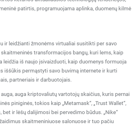
itmeninė patirtis, programuojama aplinka, duomenų kilmė
ju ir leidžianti žmonėms virtualiai susitikti per savo
š skaitmeninės transformacijos bangų, kuri lems, kaip
 leidžia iš naujo įsivaizduoti, kaip duomenys formuoja
iššūkis permąstyti savo buvimą internete ir kurti
is, partneriais ir darbuotojais.
ga, auga kriptovaliutų vartotojų skaičius, kuris pernai
inės piniginės, tokios kaip „Metamask“, „Trust Wallet“,
 bet ir lėšų dalijimosi bei pervedimo būdus. „Nike“
i žaidimus skaitmeniniuose salonuose ir tuo pačiu