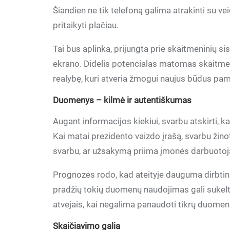
Šiandien ne tik telefoną galima atrakinti su ve
pritaikyti plačiau.
Tai bus aplinka, prijungta prie skaitmeninių s
ekrano. Didelis potencialas matomas skaitmenini
realybę, kuri atveria žmogui naujus būdus pamat
Duomenys – kilmė ir autentiškumas
Augant informacijos kiekiui, svarbu atskirti, ka
Kai matai prezidento vaizdo įrašą, svarbu žinoti
svarbu, ar užsakymą priima įmonės darbuotojas
Prognozės rodo, kad ateityje dauguma dirbtini
pradžių tokių duomenų naudojimas gali sukelt
atvejais, kai negalima panaudoti tikrų duomen
Skaičiavimo galia