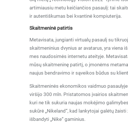
artimiausiu metu keičiančios pasaulį: tai ska
ir autentiškumas bei kvantinė kompiuterija.
Skaitmeninė patirtis
Metavisata, jungianti virtualų pasaulį su tikruo
skaitmeninius dvynius ar avatarus, yra viena i
mes naudosimės internetu ateityje. Metavisata
mūsų skaitmeninę patirtį, o įmonėms metamas 
naujus bendravimo ir sąveikos būdus su klienta
Skaitmeninės ekonomikos vaidmuo pasaulyje au
viršijo 300 mln. Pristatomos įvairios skaitmen
kuri ne tik sukuria naujas mokėjimo galimybes,
sukūrė „Nikeland“, kad lankytojai galėtų žaist
išbandyti „Nike“ gaminius.