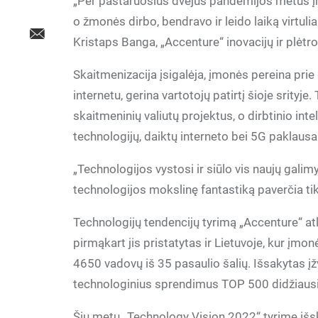
„Per pastaruosius dvejus pandemijos metus į
o žmonės dirbo, bendravo ir leido laiką virtuli
Kristaps Banga, „Accenture“ inovacijų ir plėtr
Skaitmenizacija įsigalėja, įmonės pereina prie
internetu, gerina vartotojų patirtį šioje srity
skaitmeninių valiutų projektus, o dirbtinio int
technologijų, daiktų interneto bei 5G paklausa
„Technologijos vystosi ir siūlo vis naujų galimy
technologijos mokslinę fantastiką paverčia ti
Technologijų tendencijų tyrimą „Accenture“ atl
pirmąkart jis pristatytas ir Lietuvoje, kur įmo
4650 vadovų iš 35 pasaulio šalių. Išsakytas įž
technologinius sprendimus TOP 500 didžiau
Šių metų „Technology Vision 2022“ tyrime išsk