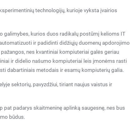
ksperimentinių technologijų, kurioje vyksta įvairios
mo galimybes, kurios duos radikalų postūmį kelioms IT
, automatizuoti ir padidinti didžiųjų duomenų apdorojimo
si pažangos, nes kvantiniai kompiuteriai galės geriau
iniai ir didelio našumo kompiuteriai leis įmonėms rasti
i dabartiniais metodais ir esamų kompiuterių galia.
yje sektorių, pavyzdžiui, tiriant naujus vaistus ir
taip pat padarys skaitmeninę aplinką saugesnę, nes bus
vimo būdus.