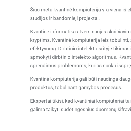
Šiuo metu kvantinė kompiuterija yra viena iš e
studijos ir bandomieji projektai.
Kvantinė informatika atvers naujas skaičiavi
kryptims. Kvantinė kompiuterija leis tobulinti
efektyvumą. Dirbtinio intelekto srityje tikima
apmokyti dirbtinio intelekto algoritmus. Kvant
sprendimus problemoms, kurias sunku išspręst
Kvantinė kompiuterija gali būti naudinga daugel
produktus, tobulinant gamybos procesus.
Ekspertai tikisi, kad kvantiniai kompiuteriai 
galima taikyti sudėtingesnius duomenų šifra