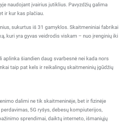
yje naudojant įvairius jutiklius. Pavyzdžių galima
t ir kur kas plačiau.
ius, sukurtus iš 31 gamyklos. Skaitmeniniai fabrikai
ą, kuri yra gyvas veidrodis viskam – nuo įrenginių iki
uali aplinka šiandien daug svarbesnė nei kada nors
ai taip pat kels ir reikalingų skaitmeninių įgūdžių
mo dalimi ne tik skaitmeninėje, bet ir fizinėje
ų perdavimas, 5G ryšys, debesų kompiuterijos,
tpažinimo sprendimai, daiktų interneto, išmaniųjų