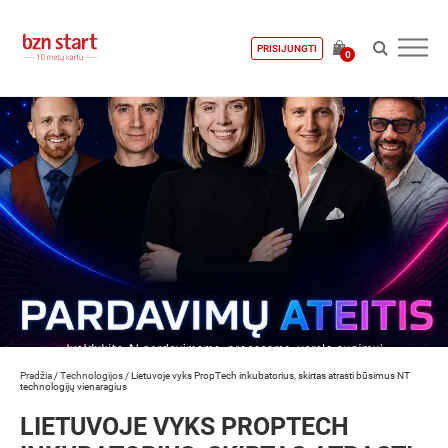
PRISIJUNGTI
0
Pradžia
/
Technologijos
/
Lietuvoje vyks PropTech inkubatorius, skirtas atrasti būsimus NT
technologijų vienaragius
LIETUVOJE VYKS PROPTECH