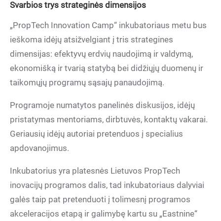
Svarbios trys strateginės dimensijos
„PropTech Innovation Camp“ inkubatoriaus metu bus
ieškoma idėjų atsižvelgiant į tris strategines
dimensijas: efektyvų erdvių naudojimą ir valdymą,
ekonomišką ir tvarią statybą bei didžiųjų duomenų ir
taikomųjų programų sąsajų panaudojimą.
Programoje numatytos panelinės diskusijos, idėjų
pristatymas mentoriams, dirbtuvės, kontaktų vakarai.
Geriausių idėjų autoriai pretenduos į specialius
apdovanojimus.
Inkubatorius yra platesnės Lietuvos PropTech
inovacijų programos dalis, tad inkubatoriaus dalyviai
galės taip pat pretenduoti į tolimesnį programos
akceleracijos etapą ir galimybę kartu su „Eastnine“