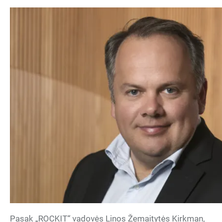
Pasak „ROCKIT“ vadovės Linos Žemaitytės Kirkman,