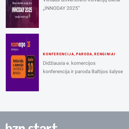
„INNODAY 2025“
KONFERENCIJA
,
PARODA
,
RENGINIAI
Didžiausia e. komercijos
konferencija ir paroda Baltijos šalyse