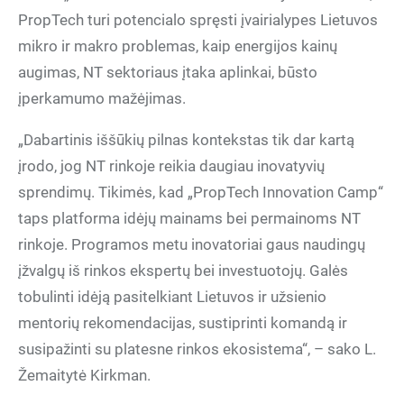
PropTech turi potencialo spręsti įvairialypes Lietuvos
mikro ir makro problemas, kaip energijos kainų
augimas, NT sektoriaus įtaka aplinkai, būsto
įperkamumo mažėjimas.
„Dabartinis iššūkių pilnas kontekstas tik dar kartą
įrodo, jog NT rinkoje reikia daugiau inovatyvių
sprendimų. Tikimės, kad „PropTech Innovation Camp“
taps platforma idėjų mainams bei permainoms NT
rinkoje. Programos metu inovatoriai gaus naudingų
įžvalgų iš rinkos ekspertų bei investuotojų. Galės
tobulinti idėją pasitelkiant Lietuvos ir užsienio
mentorių rekomendacijas, sustiprinti komandą ir
susipažinti su platesne rinkos ekosistema“, – sako L.
Žemaitytė Kirkman.