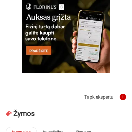
Tapk ekspertu!
Žymos
Inovacijos
Investicijos
Įžvalgos