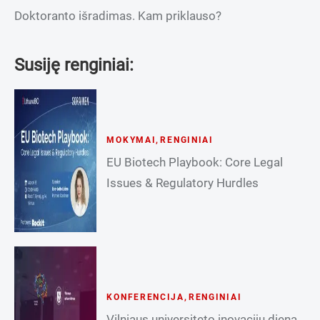
Doktoranto išradimas. Kam priklauso?
Susiję renginiai:
MOKYMAI
,
RENGINIAI
EU Biotech Playbook: Core Legal
Issues & Regulatory Hurdles
KONFERENCIJA
,
RENGINIAI
Vilniaus universiteto inovacijų diena