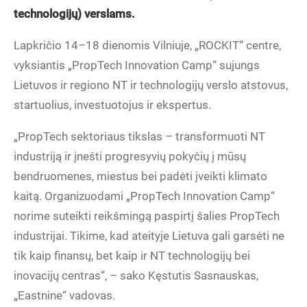
technologijų) verslams.
Lapkričio 14–18 dienomis Vilniuje, „ROCKIT“ centre,
vyksiantis „PropTech Innovation Camp“ sujungs
Lietuvos ir regiono NT ir technologijų verslo atstovus,
startuolius, investuotojus ir ekspertus.
„PropTech sektoriaus tikslas – transformuoti NT
industriją ir įnešti progresyvių pokyčių į mūsų
bendruomenes, miestus bei padėti įveikti klimato
kaitą. Organizuodami „PropTech Innovation Camp“
norime suteikti reikšmingą paspirtį šalies PropTech
industrijai. Tikime, kad ateityje Lietuva gali garsėti ne
tik kaip finansų, bet kaip ir NT technologijų bei
inovacijų centras“, – sako Kęstutis Sasnauskas,
„Eastnine“ vadovas.