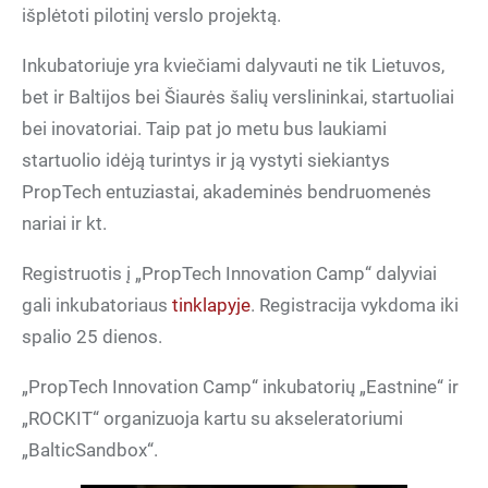
išplėtoti pilotinį verslo projektą.
Inkubatoriuje yra kviečiami dalyvauti ne tik Lietuvos,
bet ir Baltijos bei Šiaurės šalių verslininkai, startuoliai
bei inovatoriai. Taip pat jo metu bus laukiami
startuolio idėją turintys ir ją vystyti siekiantys
PropTech entuziastai, akademinės bendruomenės
nariai ir kt.
Registruotis į „PropTech Innovation Camp“ dalyviai
gali inkubatoriaus
tinklapyje
. Registracija vykdoma iki
spalio 25 dienos.
„PropTech Innovation Camp“ inkubatorių „Eastnine“ ir
„ROCKIT“ organizuoja kartu su akseleratoriumi
„BalticSandbox“.