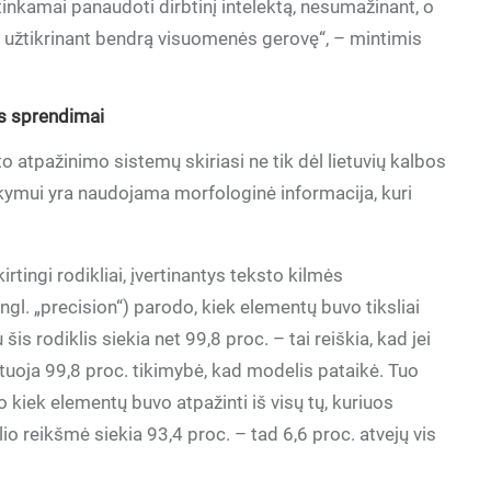
tinkamai panaudoti dirbtinį intelektą, nesumažinant, o
 užtikrinant bendrą visuomenės gerovę“, – mintimis
vūs sprendimai
o atpažinimo sistemų skiriasi ne tik dėl lietuvių kalbos
ymui yra naudojama morfologinė informacija, kuri
rtingi rodikliai, įvertinantys teksto kilmės
l. „precision“) parodo, kiek elementų buvo tiksliai
is rodiklis siekia net 99,8 proc. – tai reiškia, kad jei
tuoja 99,8 proc. tikimybė, kad modelis pataikė. Tuo
o kiek elementų buvo atpažinti iš visų tų, kuriuos
lio reikšmė siekia 93,4 proc. – tad 6,6 proc. atvejų vis