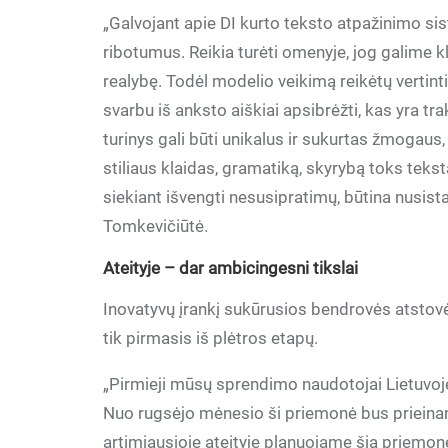
„Galvojant apie DI kurto teksto atpažinimo s
ribotumus. Reikia turėti omenyje, jog galime kli
realybę. Todėl modelio veikimą reikėtų vertinti
svarbu iš anksto aiškiai apsibrėžti, kas yra tr
turinys gali būti unikalus ir sukurtas žmogaus
stiliaus klaidas, gramatiką, skyrybą toks tekst
siekiant išvengti nesusipratimų, būtina nusist
Tomkevičiūtė.
Ateityje – dar ambicingesni tikslai
Inovatyvų įrankį sukūrusios bendrovės atstovė 
tik pirmasis iš plėtros etapų.
„Pirmieji mūsų sprendimo naudotojai Lietuvoje 
Nuo rugsėjo mėnesio ši priemonė bus priein
artimiausioje ateityje planuojame šią priemonę