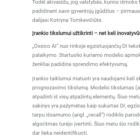
Todėl akivaizdu, jog valstybės, kurios išmoks 
padidinant savo gyventojų įgūdžius – pirmaus
dalijasi Kotryna Tomkevičiūtė.
Įrankio tikslumui užtikrinti – net keli inovaty
„Oxsico AI“ nuo rinkoje egzistuojančių DI tekst
palaikymo. Startuolio kuriamo modelio apmok
ženkliai padidina sprendimo efektyvumą.
Įrankio taiklumui matuoti yra naudojami keli ski
prognozavimo tikslumą. Modelio tikslumas (ang
atpažinti iš visų atpažintų elementų. Šiuo metu š
sakinys yra pažymėtas kaip sukurtas DI, egzis
tarpu išsamumo (angl. „recall“) rodiklis parod
algoritmas turėjo įvertinti. Šiuo metu šio rodik
dar lieka neidentifikuoti.