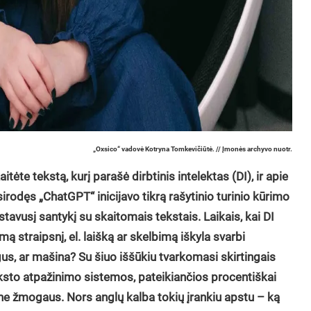
„Oxsico“ vadovė Kotryna Tomkevičiūtė. // Įmonės archyvo nuotr.
itėte tekstą, kurį parašė dirbtinis intelektas (DI), ir apie
rodęs „ChatGPT“ inicijavo tikrą rašytinio turinio kūrimo
zistavusį santykį su skaitomais tekstais. Laikais, kai DI
mą straipsnį, el. laišką ar skelbimą iškyla svarbi
gus, ar mašina? Su šiuo iššūkiu tvarkomasi skirtingais
teksto atpažinimo sistemos, pateikiančios procentiškai
 ne žmogaus. Nors anglų kalba tokių įrankiu apstu – ką