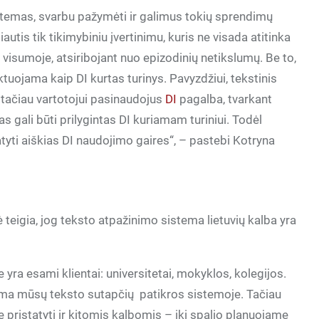
istemas, svarbu pažymėti ir galimus tokių sprendimų
autis tik tikimybiniu įvertinimu, kuris ne visada atitinka
 visumoje, atsiribojant nuo epizodinių netikslumų. Be to,
aktuojama kaip DI kurtas turinys. Pavyzdžiui, tekstinis
, tačiau vartotojui pasinaudojus
DI
pagalba, tvarkant
as gali būti prilygintas DI kuriamam turiniui. Todėl
atyti aiškias DI naudojimo gaires“, – pastebi Kotryna
teigia, jog teksto atpažinimo sistema lietuvių kalba yra
yra esami klientai: universitetai, mokyklos, kolegijos.
ama mūsų teksto sutapčių
patikros sistemoje. Tačiau
 pristatyti ir kitomis kalbomis – iki spalio planuojame