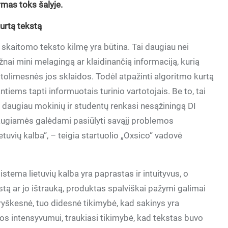
rmas toks šalyje.
kurtą tekstą
i skaitomo teksto kilmę yra būtina. Tai daugiau nei
ai mini melagingą ar klaidinančią informaciją, kurią
ti tolimesnės jos sklaidos. Todėl atpažinti algoritmo kurtą
ntiems tapti informuotais turinio vartotojais. Be to, tai
is daugiau mokinių ir studentų renkasi nesąžiningą DI
iaugiamės galėdami pasiūlyti savąjį problemos
etuvių kalba“, – teigia startuolio „Oxsico“ vadovė
tema lietuvių kalba yra paprastas ir intuityvus, o
kstą ar jo ištrauką, produktas spalviškai pažymi galimai
 ryškesnė, tuo didesnė tikimybė, kad sakinys yra
vos intensyvumui, traukiasi tikimybė, kad tekstas buvo