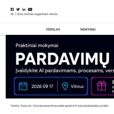
Nr. 1 žinių centras augančiam verslui
VERSLAS
MOKYMAI
Pradžia
/
Startuolis
/
Sukurtas sprendimas padės atpažinti DI sukurtą tekstą lietuvių kalba