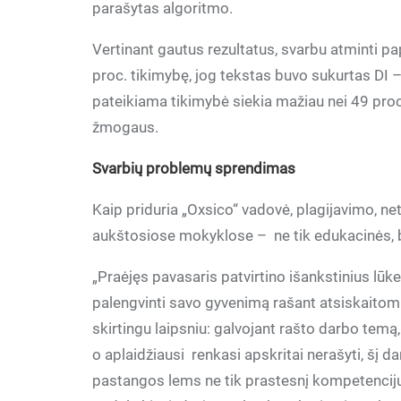
parašytas algoritmo.
Vertinant gautus rezultatus, svarbu atminti p
proc. tikimybę, jog tekstas buvo sukurtas DI – 
pateikiama tikimybė siekia mažiau nei 49 proc.
žmogaus.
Svarbių problemų sprendimas
Kaip priduria „Oxsico“ vadovė, plagijavimo, net
aukštosiose mokyklose –
ne tik edukacinės,
„Praėjęs pavasaris patvirtino išankstinius lūke
palengvinti savo gyvenimą rašant atsiskaitomu
skirtingu laipsniu: galvojant rašto darbo temą
o aplaidžiausi
renkasi apskritai nerašyti, šį 
pastangos lems ne tik prastesnį kompetencij