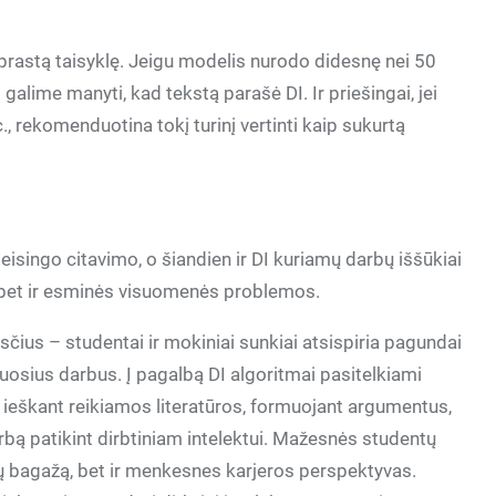
aprastą taisyklę. Jeigu modelis nurodo didesnę nei 50
galime manyti, kad tekstą parašė DI. Ir priešingai, jei
, rekomenduotina tokį turinį vertinti kaip sukurtą
eisingo citavimo, o šiandien ir DI kuriamų darbų iššūkiai
 bet ir esminės visuomenės problemos.
sčius – studentai ir mokiniai sunkiai atsispiria pagundai
osius darbus. Į pagalbą DI algoritmai pasitelkiami
, ieškant reikiamos literatūros, formuojant argumentus,
darbą patikint dirbtiniam intelektui. Mažesnės studentų
ų bagažą, bet ir menkesnes karjeros perspektyvas.