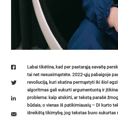
Labai tikėtina, kad per pastarąją savaitę perska
tai net nesusimąstėte. 2022-ųjų pabaigoje pasi
revoliuciją, kuri skatina permąstyti iki šiol eg
algoritmas gali sukurti argumentuotą ir įtikina
problema: kaip atskirti, ar tekstą parašė žmo
būdais, o vienas iš patikimiausių – DI kurto 
išreikštą tikimybę, jog tekstas buvo sukurtas