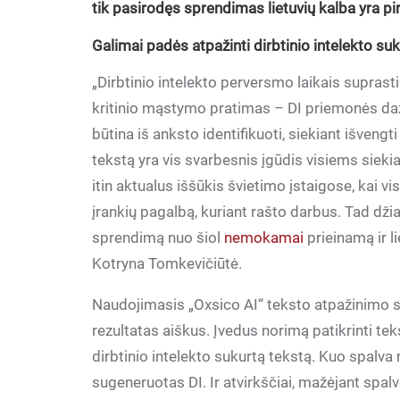
tik pasirodęs sprendimas lietuvių kalba yra pi
Galimai padės atpažinti dirbtinio intelekto su
„Dirbtinio intelekto perversmo laikais suprast
kritinio mąstymo pratimas – DI priemonės dažn
būtina iš anksto identifikuoti, siekiant išveng
tekstą yra vis svarbesnis įgūdis visiems siekia
itin aktualus iššūkis švietimo įstaigose, kai v
įrankių pagalbą, kuriant rašto darbus. Tad dž
sprendimą nuo šiol
nemokamai
prieinamą ir li
Kotryna Tomkevičiūtė.
Naudojimasis „Oxsico AI“ teksto atpažinimo sis
rezultatas aiškus. Įvedus norimą patikrinti te
dirbtinio intelekto sukurtą tekstą. Kuo spalva
sugeneruotas DI. Ir atvirkščiai, mažėjant spal