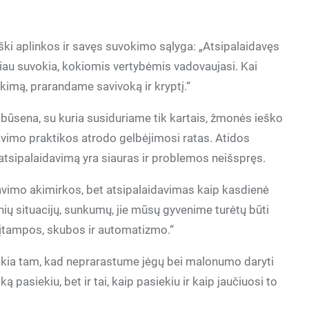
iški aplinkos ir savęs suvokimo sąlyga: „Atsipalaidavęs
iau suvokia, kokiomis vertybėmis vadovaujasi. Kai
ikimą, prarandame savivoką ir kryptį.“
 būsena, su kuria susiduriame tik kartais, žmonės ieško
davimo praktikos atrodo gelbėjimosi ratas. Atidos
atsipalaidavimą yra siauras ir problemos neišspręs.
avimo akimirkos, bet atsipalaidavimas kaip kasdienė
nių situacijų, sunkumų, jie mūsų gyvenime turėtų būti
 įtampos, skubos ir automatizmo.“
kia tam, kad neprarastume jėgų bei malonumo daryti
 ką pasiekiu, bet ir tai, kaip pasiekiu ir kaip jaučiuosi to