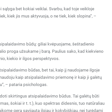
i sąlyga bet kokiai veiklai. Svarbu, kad toje veikloje
k, kiek jis mus aktyvuoja, o ne tiek, kiek slopina“, –
sipalaidavimo būdų: giliai kvėpuojame, šeštadienio
io proga užsukame į barą. Paulius sako, kad kiekvieno
o, kiekio ir ilgos perspektyvos.
sipalaidavimo būdas, bet tai, kaip jį naudojame ilgoje
naudoju kaip atsipalaidavimo priemonę ir kaip ji galėtų
u“, – pataria psichologas.
udoti skirtingus atsipalaidavimo būdus. Tai galėtų būti
s, šokiai ir t. t.), kuo spektras didesnis, tuo natūraliau
ikome gerą savijautą ilgiau ir kokybiškiau, nei turėdami