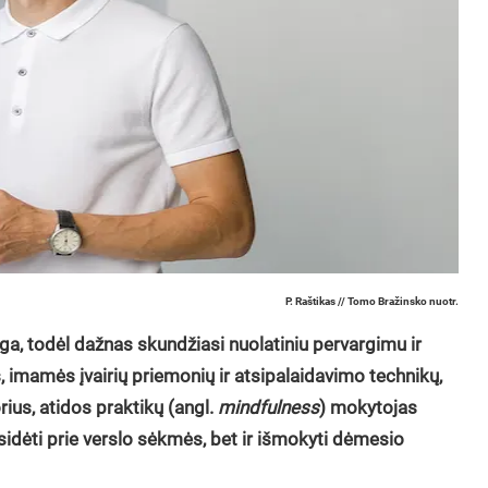
P. Raštikas // Tomo Bražinsko nuotr.
a, todėl dažnas skundžiasi nuolatiniu pervargimu ir
 imamės įvairių priemonių ir atsipalaidavimo technikų,
rius, atidos praktikų (angl.
mindfulness
) mokytojas
isidėti prie verslo sėkmės, bet ir išmokyti dėmesio