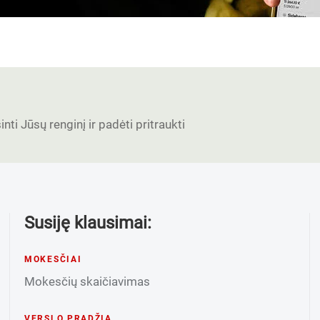
nti Jūsų renginį ir padėti pritraukti
Susiję klausimai:
MOKESČIAI
Mokesčių skaičiavimas
VERSLO PRADŽIA