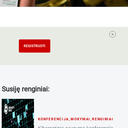
REGISTRUOTI
Susiję renginiai:
KONFERENCIJA
,
MOKYMAI
,
RENGINIAI