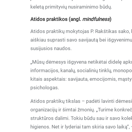
keletą primityvių nusiraminimo būdų.
Atidos praktikos (angl.
mindfulness
)
Atidos praktikų mokytojas P. Rakštikas sako, k
aiškiau suprasti savo savijautą bei išgyvenim
susijusios naudos.
„Mūsų dėmesys išgyvena netikėtai didelę apkr
informacijos, kanalų, socialinių tinklų, monop
kitais aspektais: savijauta, emocijomis, mąsty
psichologas.
Atidos praktikų tikslas – padėti lavinti dėme
organizacijų ir šimtai žmonių. „Turime konkreč
struktūros dalimi. Tokiu būdu sau ir savo kole
higienos. Net ir lyderiai tam skiria savo laiką“,