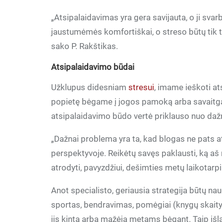
„Atsipalaidavimas yra gera savijauta, o ji svarb
jaustumėmės komfortiškai, o streso būtų tik tie
sako P. Rakštikas.
Atsipalaidavimo būdai
Užklupus didesniam
stresui
, imame ieškoti at
popietę bėgame į jogos pamoką arba savaitgal
atsipalaidavimo būdo vertė priklauso nuo dažni
„Dažnai problema yra ta, kad blogas ne pats at
perspektyvoje. Reikėtų savęs paklausti, ką aš 
atrodyti, pavyzdžiui, dešimties metų laikotarpi
Anot specialisto, geriausia strategija būtų na
sportas, bendravimas, pomėgiai (knygų skaityma
jis kinta arba mažėja metams bėgant. Taip išla