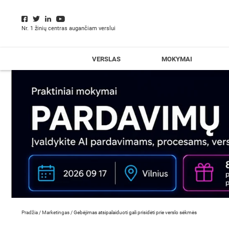
Nr. 1 žinių centras augančiam verslui
VERSLAS
MOKYMAI
Pradžia
/
Marketingas
/
Gebėjimas atsipalaiduoti gali prisidėti prie verslo sėkmės