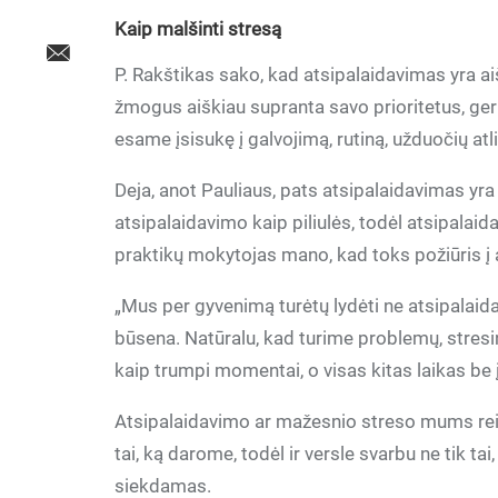
Kaip malšinti stresą
P. Rakštikas sako, kad atsipalaidavimas yra a
žmogus aiškiau supranta savo prioritetus, ger
esame įsisukę į galvojimą, rutiną, užduočių atl
Deja, anot Pauliaus, pats atsipalaidavimas yra
atsipalaidavimo kaip piliulės, todėl atsipalai
praktikų mokytojas mano, kad toks požiūris į 
„Mus per gyvenimą turėtų lydėti ne atsipalaid
būsena. Natūralu, kad turime problemų, stresi
kaip trumpi momentai, o visas kitas laikas be
Atsipalaidavimo ar mažesnio streso mums rei
tai, ką darome, todėl ir versle svarbu ne tik tai,
siekdamas.