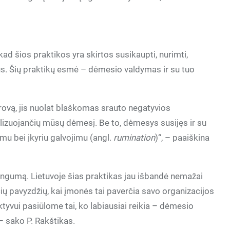
ad šios praktikos yra skirtos susikaupti, nurimti,
us. Šių praktikų esmė – dėmesio valdymas ir su tuo
ovą, jis nuolat blaškomas srauto negatyvios
olizuojančių mūsų dėmesį. Be to, dėmesys susijęs ir su
mu bei įkyriu galvojimu (angl.
rumination
)“, – paaiškina
singumą. Lietuvoje šias praktikas jau išbandė nemažai
ių pavyzdžių, kai įmonės tai paverčia savo organizacijos
ktyvui pasiūlome tai, ko labiausiai reikia – dėmesio
 – sako P. Rakštikas.