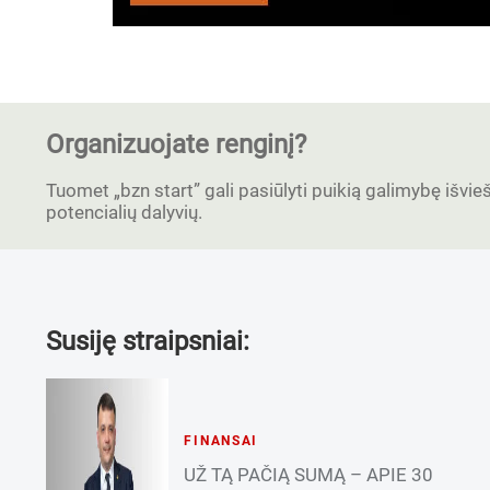
Organizuojate renginį?
Tuomet „bzn start” gali pasiūlyti puikią galimybę išvieši
potencialių dalyvių.
Susiję straipsniai:
FINANSAI
UŽ TĄ PAČIĄ SUMĄ – APIE 30