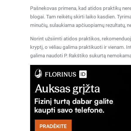
Pašnekovas primena, kad atidos praktikų nereikė
blogai. Tam reikėtų skirti laiko kasdien. Tyri
minučių, sulaukiama apčiuopiamų rezultatų, ne
Norint užsiimti atidos praktikos, rekomenduoj
kryptį, o vėliau galima praktikuoti ir vienam. I
galima naudoti P. Rakštiko sukurtą nemokam