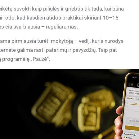
tų suvokti kaip piliulės ir griebtis tik tada, kai būna
mai rodo, kad kasdien atidos praktikai skiriant 10–15
s čia svarbiausia – reguliarumas.
ama pirmiausia turėti mokytoją – vedlį, kuris nurodys
nternete galima rasti patarimų ir pavyzdžių. Taip pat
ą programėlę „Pauzė“.