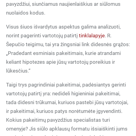
pavyzdžiui, siunčiamus naujienlaiškius ar siūlomus
nuolaidos kodus.
Visus šiuos išvardytus aspektus galima analizuoti,
norint pagerinti vartotojų patirtį
tinklalapyje
. R.
Šepučio teigimu, tai yra žingsniai link didesnės grąžos:
„Pradedant esminiais pakeitimais, kurie atrandami
keliant hipotezes apie jūsų vartotojų poreikius ir
lūkesčius.“
Taigi trys pagrindiniai pakeitimai, padėsiantys gerinti
vartotojų patirtį yra: nedideli higieniniai pakeitimai,
tada didesni trūkumai, kuriuos pastebi jūsų vartotojai,
ir pakeitimai, kuriuos patys norėtumėte įgyvendinti.
Kokius pakeitimų pavyzdžius specialistas turi
omenyje? Jis siūlo apklausų formatu išsiaiškinti jums