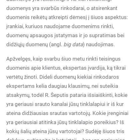
duomenys yra svarbūs rinkodarai, o atsirenkant
duomenis reikėtų atkreipti dėmesį į šiuos aspektus:
įrankiai, kuriuos naudojame duomenims rinkti,
duomenų apsaugos įstatymas ir jo supratimas bei
didžiųjų duomenų (angl.
big data
) naudojimas.
Apžvelgęs, kaip svarbu šiuo metu rinkti teisingus
duomenis apie klientus, ekspertas įvardija, ką tikrai
vertėtų žinoti. Dideli duomenų kiekiai rinkodaros
ekspertams kelia daugiau klausimų, nei suteikia
atsakymų, todėl R. Šeputis pataria išsiaiškinti, kokie
yra geriausi srauto kanalai jūsų tinklalapiui ir iš kur
ateina didžiausias srautas vartotojų. Kokie įrenginiai
yra geriausiai atitinka jūsų tinklalapio poreikius? Iš
kokių šalių ateina jūsų vartotojai? Sudėję šiuos tris