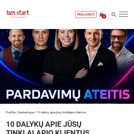
PRISIJUNGTI
0
Pradžia
/
Marketingas
/
10 dalykų apie jūsų tinklalapio klientus
10 DALYKŲ APIE JŪSŲ
TINKLALAPIO KLIENTUS