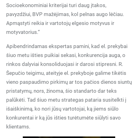
Socioekonominiai kriterijai turi daug įtakos,
pavyzdžiui, BVP mažėjimas, kol pelnas augo lėčiau.
Apmąstyti reikia ir vartotojų elgesio motyvus ir
motyvatorius.“
Apibendrindamas ekspertas pamini, kad el. prekybai
šiuo metu išties puikiai sekasi, konkurencija auga, o
rinkos dalyviai konsoliduojasi ir darosi stipresni. R.
Šepučio teigimu, ateityje el. prekyboje galime tikėtis
vieno paspaudimo pirkimų ar tos pačios dienos siuntų
pristatymų, nors, žinoma, šio standarto dar teks
palūkėti. Tad šiuo metu strategas pataria susitelkti į
išaiškinimą, ko nori jūsų vartotojai, ką jiems siūlo
konkurentai ir ką jūs išties turėtumėte siūlyti savo
klientams.