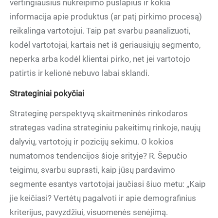
vertingiausius nukreipimo puslapius ir kokia
informacija apie produktus (ar patį pirkimo procesą)
reikalinga vartotojui. Taip pat svarbu paanalizuoti,
kodėl vartotojai, kartais net iš geriausiųjų segmento,
neperka arba kodėl klientai pirko, net jei vartotojo
patirtis ir kelionė nebuvo labai sklandi.
Strateginiai pokyčiai
Strateginę perspektyvą skaitmeninės rinkodaros
strategas vadina strateginiu pakeitimų rinkoje, naujų
dalyvių, vartotojų ir pozicijų sekimu. O kokios
numatomos tendencijos šioje srityje? R. Šepučio
teigimu, svarbu suprasti, kaip jūsų pardavimo
segmente esantys vartotojai jaučiasi šiuo metu: „Kaip
jie keičiasi? Vertėtų pagalvoti ir apie demografinius
kriterijus, pavyzdžiui, visuomenės senėjimą.