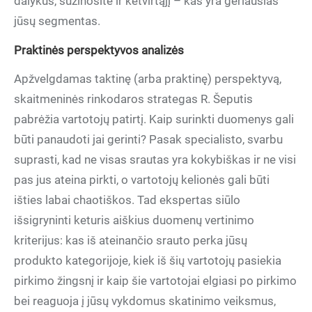
dalykus, sužinosite ir ketvirtąjį – kas yra geriausias
jūsų segmentas.
Praktinės perspektyvos analizės
Apžvelgdamas taktinę (arba praktinę) perspektyvą,
skaitmeninės rinkodaros strategas R. Šeputis
pabrėžia vartotojų patirtį. Kaip surinkti duomenys gali
būti panaudoti jai gerinti? Pasak specialisto, svarbu
suprasti, kad ne visas srautas yra kokybiškas ir ne visi
pas jus ateina pirkti, o vartotojų kelionės gali būti
išties labai chaotiškos. Tad ekspertas siūlo
išsigryninti keturis aiškius duomenų vertinimo
kriterijus: kas iš ateinančio srauto perka jūsų
produkto kategorijoje, kiek iš šių vartotojų pasiekia
pirkimo žingsnį ir kaip šie vartotojai elgiasi po pirkimo
bei reaguoja į jūsų vykdomus skatinimo veiksmus,