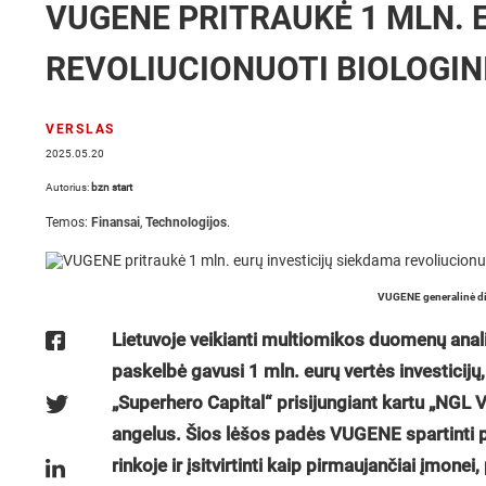
VUGENE PRITRAUKĖ 1 MLN. 
REVOLIUCIONUOTI BIOLOGIN
VERSLAS
2025.05.20
Autorius:
bzn start
Temos:
Finansai
,
Technologijos
.
VUGENE generalinė dir
Lietuvoje veikianti multiomikos duomenų an
paskelbė gavusi 1 mln. eurų vertės investicijų
„Superhero Capital“ prisijungiant kartu „NGL V
angelus. Šios lėšos padės VUGENE spartinti p
rinkoje ir įsitvirtinti kaip pirmaujančiai įmon