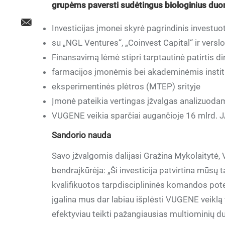
grupėms paversti sudėtingus biologinius duom
Investicijas įmonei skyrė pagrindinis investuo
su „NGL Ventures“, „Coinvest Capital“ ir versl
Finansavimą lėmė stipri tarptautinė patirtis di
farmacijos įmonėmis bei akademinėmis institu
eksperimentinės plėtros (MTEP) srityje
Įmonė pateikia vertingas įžvalgas analizuo
VUGENE veikia sparčiai augančioje 16 mlrd. JA
Sandorio nauda
Savo įžvalgomis dalijasi Gražina Mykolaitytė,
bendraįkūrėja: „Ši investicija patvirtina mūsų t
kvalifikuotos tarpdisciplininės komandos poten
įgalina mus dar labiau išplėsti VUGENE veiklą
efektyviau teikti pažangiausias multiominių