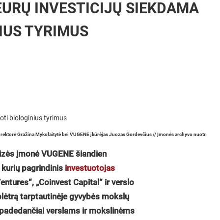
EURŲ INVESTICIJŲ SIEKDAMA
IUS TYRIMUS
ektorė Gražina Mykolaitytė bei VUGENE įkūrėjas Juozas Gordevčius // Įmonės archyvo nuotr.
alizės įmonė VUGENE šiandien
, kurių pagrindinis
investuotojas
entures“, „Coinvest Capital“ ir verslo
lėtrą tarptautinėje gyvybės mokslų
ei, padedančiai verslams ir mokslinėms