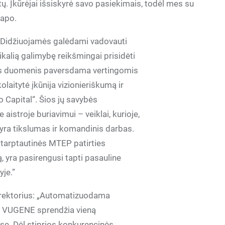
. Įkūrėjai išsiskyrė savo pasiekimais, todėl mes su
apo.
: „Didžiuojamės galėdami vadovauti
kalią galimybę reikšmingai prisidėti
kos duomenis paversdama vertingomis
laitytė įkūnija vizionieriškumą ir
o Capital“. Šios jų savybės
 aistroje buriavimui – veiklai, kurioje,
i yra tikslumas ir komandinis darbas.
 tarptautinės MTEP patirties
, yra pasirengusi tapti pasauline
yje.”
direktorius: „Automatizuodama
, VUGENE sprendžia vieną
se. Dėl stiprios konkurencinės