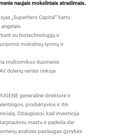
enis naujais moksliniais atradimais.
tojas „Superhero Capital“ kartu
o angelais
rbant su biotechnologijų ir
cijomis mokslinių tyrimų ir
dama multiomikos duomenis
V dolerių vertės rinkoje
 VUGENE generalinė direktorė ir
alentingos, produktyvios ir itin
cialą. Džiaugiuosi, kad investicija
 tarptautiniu mastu ir padeda dar
 duomenų analizės paslaugas gyvybės