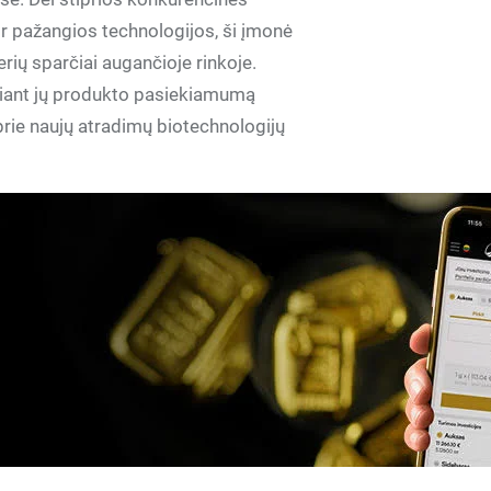
r pažangios technologijos, ši įmonė
derių sparčiai augančioje rinkoje.
iant jų produkto pasiekiamumą
prie naujų atradimų biotechnologijų