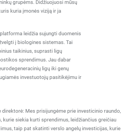
ininkų grupėms. Didžiuojuosi mūsų
ris kuria įmonės viziją ir ja
platforma leidžia sujungti duomenis
žvelgti į biologines sistemas. Tai
nius taikinius, suprasti ligų
gnostikos sprendimus. Jau dabar
eurodegeneracinių ligų iki genų
giamės investuotojų pasitikėjimu ir
ė direktorė: Mes prisijungėme prie investicinio raundo,
kurie siekia kurti sprendimus, leidžiančius greičiau
us, taip pat skatinti verslo angelų investicijas, kurie