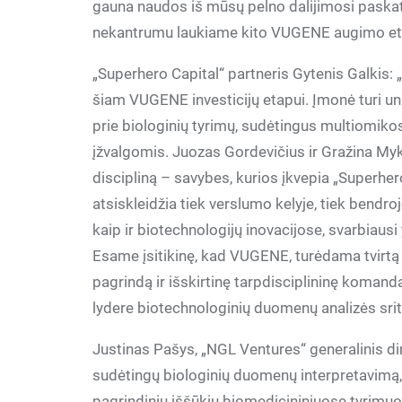
gauna naudos iš mūsų pelno dalijimosi paskatų
nekantrumu laukiame kito VUGENE augimo et
„Superhero Capital“ partneris Gytenis Galkis
šiam VUGENE investicijų etapui. Įmonė turi uni
prie biologinių tyrimų, sudėtingus multiomi
įžvalgomis. Juozas Gordevičius ir Gražina Myko
discipliną – savybes, kurios įkvepia „Superher
atsiskleidžia tiek verslumo kelyje, tiek bendroje
kaip ir biotechnologijų inovacijose, svarbiaus
Esame įsitikinę, kad VUGENE, turėdama tvirtą
pagrindą ir išskirtinę tarpdisciplininę komandą
lydere biotechnologinių duomenų analizės srit
Justinas Pašys, „NGL Ventures“ generalinis 
sudėtingų biologinių duomenų interpretavimą
pagrindinių iššūkių biomedicininiuose tyrimuo