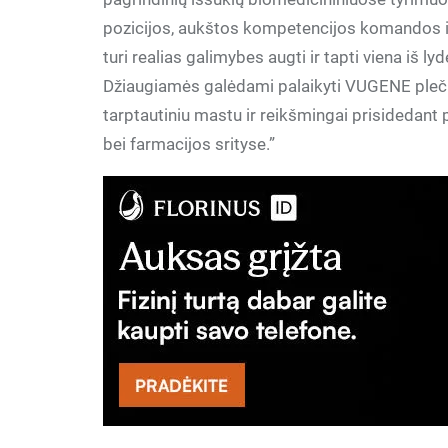
pozicijos, aukštos kompetencijos komandos i
turi realias galimybes augti ir tapti viena iš ly
Džiaugiamės galėdami palaikyti VUGENE pleč
tarptautiniu mastu ir reikšmingai prisidedant 
bei farmacijos srityse.”