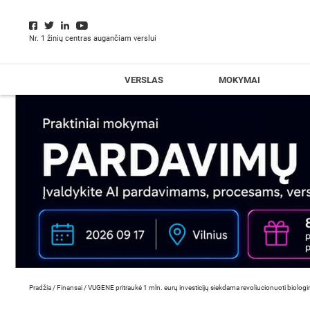
Nr. 1 žinių centras augančiam verslui
VERSLAS
MOKYMAI
Pradžia
/
Finansai
/
VUGENE pritraukė 1 mln. eurų investicijų siekdama revoliucionuoti biologi