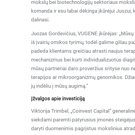
mokslų bei biotechnologijų sektoriaus moksl
komanda ir esu labai dėkinga įkūrėjui Juozui, ku
dalinasi.
Juozas Gordevičius, VUGENE įkūrėjas: „Mūsų 
iš įvairių omikos tyrimų, todėl galime giliau pa
padeda klientams greičiau atrasti naujus terapi
mechanizmus bei kurti individualizuotus dia
mūsų partneriai daro proveržius srityse nuo n
terapijos ar mikroorganizmų genomikos. Džiau
jų indėliu į mūsų augimą.”
Įžvalgos apie investiciją
Viktorija Trimbel, „Coinvest Capital“ generalin
siekdami paremti patyrusius įmonės steigėjus, 
daryti duomenimis pagrįstus mokslinius atradim