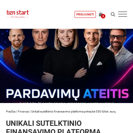
PRISIJUNGTI
0
Pradžia
/
Finansai
/
Unikali sutelktinio finansavimo platforma pritraukė 530 tūkst. eurų
UNIKALI SUTELKTINIO
FINANSAVIMO PLATFORMA