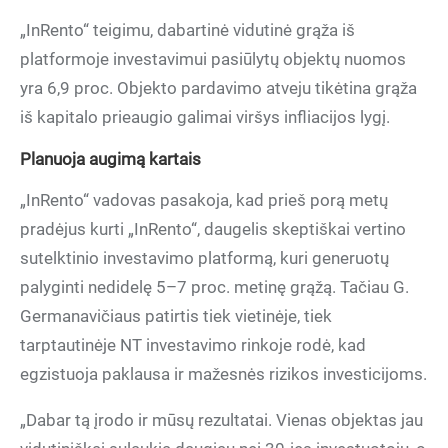
„InRento“ teigimu, dabartinė vidutinė grąža iš
platformoje investavimui pasiūlytų objektų nuomos
yra 6,9 proc. Objekto pardavimo atveju tikėtina grąža
iš kapitalo prieaugio galimai viršys infliacijos lygį.
Planuoja augimą kartais
„InRento“ vadovas pasakoja, kad prieš porą metų
pradėjus kurti „InRento“, daugelis skeptiškai vertino
sutelktinio investavimo platformą, kuri generuotų
palyginti nedidelę 5–7 proc. metinę grąžą. Tačiau G.
Germanavičiaus patirtis tiek vietinėje, tiek
tarptautinėje NT investavimo rinkoje rodė, kad
egzistuoja paklausa ir mažesnės rizikos investicijoms.
„Dabar tą įrodo ir mūsų rezultatai. Vienas objektas jau