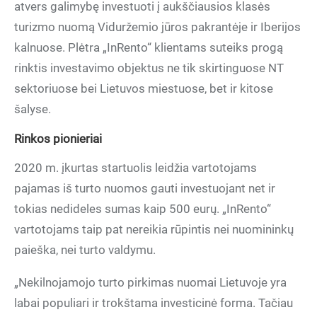
atvers galimybę investuoti į aukščiausios klasės
turizmo nuomą Viduržemio jūros pakrantėje ir Iberijos
kalnuose. Plėtra „InRento“ klientams suteiks progą
rinktis investavimo objektus ne tik skirtinguose NT
sektoriuose bei Lietuvos miestuose, bet ir kitose
šalyse.
Rinkos pionieriai
2020 m. įkurtas startuolis leidžia vartotojams
pajamas iš turto nuomos gauti investuojant net ir
tokias nedideles sumas kaip 500 eurų. „InRento“
vartotojams taip pat nereikia rūpintis nei nuomininkų
paieška, nei turto valdymu.
„Nekilnojamojo turto pirkimas nuomai Lietuvoje yra
labai populiari ir trokštama investicinė forma. Tačiau