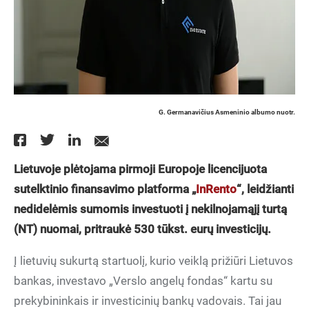
G. Germanavičius Asmeninio albumo nuotr.
Lietuvoje plėtojama pirmoji Europoje licencijuota
sutelktinio finansavimo platforma „
InRento
“, leidžianti
nedidelėmis sumomis investuoti į nekilnojamąjį turtą
(NT) nuomai, pritraukė 530 tūkst. eurų investicijų.
Į lietuvių sukurtą startuolį, kurio veiklą prižiūri Lietuvos
bankas, investavo „Verslo angelų fondas“ kartu su
prekybininkais ir investicinių bankų vadovais. Tai jau