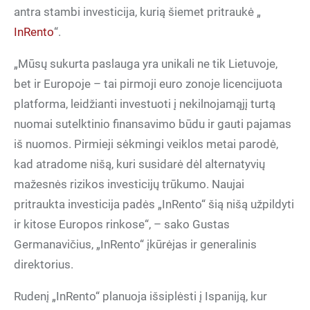
antra stambi investicija, kurią šiemet pritraukė „
InRento
“.
„Mūsų sukurta paslauga yra unikali ne tik Lietuvoje,
bet ir Europoje – tai pirmoji euro zonoje licencijuota
platforma, leidžianti investuoti į nekilnojamąjį turtą
nuomai sutelktinio finansavimo būdu ir gauti pajamas
iš nuomos. Pirmieji sėkmingi veiklos metai parodė,
kad atradome nišą, kuri susidarė dėl alternatyvių
mažesnės rizikos investicijų trūkumo. Naujai
pritraukta investicija padės „InRento“ šią nišą užpildyti
ir kitose Europos rinkose“, – sako Gustas
Germanavičius, „InRento“ įkūrėjas ir generalinis
direktorius.
Rudenį „InRento“ planuoja išsiplėsti į Ispaniją, kur