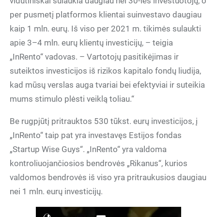
vidutiniškai sulaukia daugiau nei 30-ies investuotojų, o
per pusmetį platformos klientai suinvestavo daugiau
kaip 1 mln. eurų. Iš viso per 2021 m. tikimės sulaukti
apie 3–4 mln. eurų klientų investicijų, – teigia
„InRento“ vadovas. – Vartotojų pasitikėjimas ir
suteiktos investicijos iš rizikos kapitalo fondų liudija,
kad mūsų verslas auga tvariai bei efektyviai ir suteikia
mums stimulo plėsti veiklą toliau.“
Be rugpjūtį pritrauktos 530 tūkst. eurų investicijos, į
„InRento“ taip pat yra investavęs Estijos fondas
„Startup Wise Guys“. „InRento“ yra valdoma
kontroliuojančiosios bendrovės „Rikanus“, kurios
valdomos bendrovės iš viso yra pritraukusios daugiau
nei 1 mln. eurų investicijų.