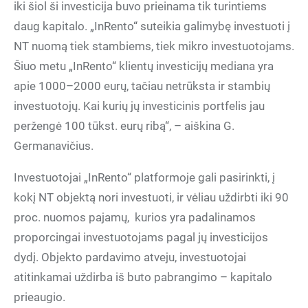
iki šiol ši investicija buvo prieinama tik turintiems
daug kapitalo. „InRento“ suteikia galimybę investuoti į
NT nuomą tiek stambiems, tiek mikro investuotojams.
Šiuo metu „InRento“ klientų investicijų mediana yra
apie 1000–2000 eurų, tačiau netrūksta ir stambių
investuotojų. Kai kurių jų investicinis portfelis jau
peržengė 100 tūkst. eurų ribą“, – aiškina G.
Germanavičius.
Investuotojai „InRento“ platformoje gali pasirinkti, į
kokį NT objektą nori investuoti, ir vėliau uždirbti iki 90
proc. nuomos pajamų, kurios yra padalinamos
proporcingai investuotojams pagal jų investicijos
dydį. Objekto pardavimo atveju, investuotojai
atitinkamai uždirba iš buto pabrangimo – kapitalo
prieaugio.