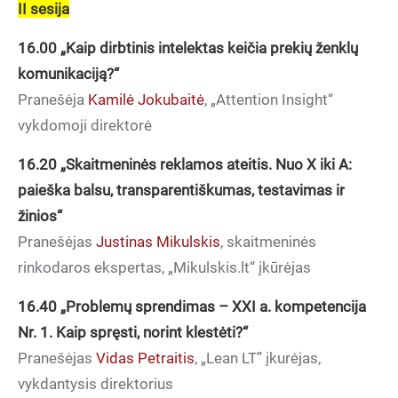
II sesija
16.00
„Kaip dirbtinis intelektas keičia prekių ženklų
komunikaciją?“
Pranešėja
Kamilė Jokubaitė
, „Attention Insight“
vykdomoji direktorė
16.20
„Skaitmeninės reklamos ateitis. Nuo X iki A:
paieška balsu, transparentiškumas, testavimas ir
žinios“
Pranešėjas
Justinas Mikulskis
, skaitmeninės
rinkodaros ekspertas, „Mikulskis.lt“ įkūrėjas
16.40
„Problemų sprendimas – XXI a. kompetencija
Nr. 1. Kaip spręsti, norint klestėti?“
Pranešėjas
Vidas Petraitis
, „Lean LT” įkurėjas,
vykdantysis direktorius