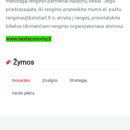
medžiagą renginio partneriai naudotų viešai. Jeigu
prieštaraujate, iki renginio praneškite mums el. paštu
renginiai@bznstart.lt ir, atvykę į renginį, prisistatykite
bilietus tikrinančiam renginio organizatoriaus atstovui.
www.nexteconomy.lt
Žymos
Inovacijos
Įžvalgos
Strategija
Verslo plėtra