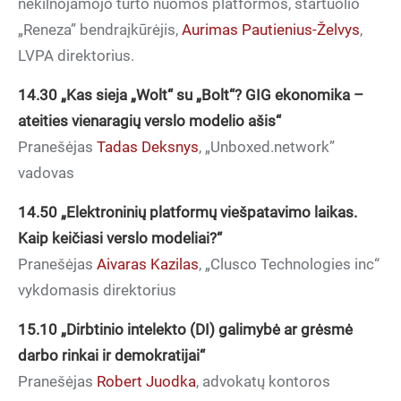
nekilnojamojo turto nuomos platformos, startuolio
„Reneza” bendraįkūrėjis,
Aurimas Pautienius-Želvys
,
LVPA direktorius.
14.30
„Kas sieja „Wolt“ su „Bolt“? GIG ekonomika –
ateities vienaragių verslo modelio ašis“
Pranešėjas
Tadas Deksnys
, „Unboxed.network”
vadovas
14.50
„Elektroninių platformų viešpatavimo laikas.
Kaip keičiasi verslo modeliai?“
Pranešėjas
Aivaras Kazilas
, „Clusco Technologies inc“
vykdomasis direktorius
15.10
„Dirbtinio intelekto (DI) galimybė ar grėsmė
darbo rinkai ir demokratijai“
Pranešėjas
Robert Juodka
, advokatų kontoros