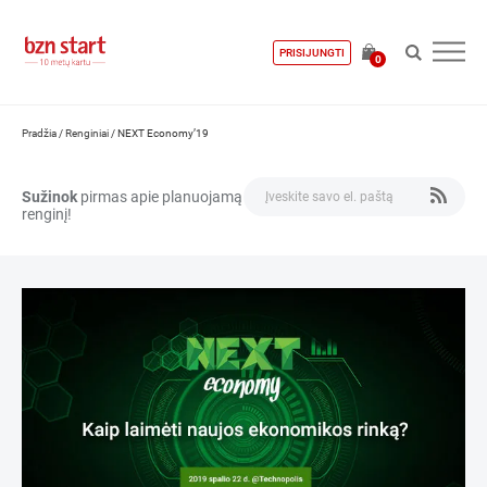
PRISIJUNGTI
0
Pradžia
/
Renginiai
/
NEXT Economy’19
Sužinok
pirmas apie planuojamą
renginį!