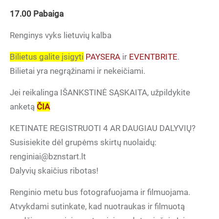
17.00 Pabaiga
Renginys vyks lietuvių kalba
Bilietus galite įsigyti
PAYSERA
ir
EVENTBRITE
.
Bilietai yra negrąžinami ir nekeičiami.
Jei reikalinga IŠANKSTINĖ SĄSKAITA, užpildykite
anketą
ČIA
KETINATE REGISTRUOTI 4 AR DAUGIAU DALYVIŲ?
Susisiekite dėl grupėms skirtų nuolaidų:
renginiai@bznstart.lt
Dalyvių skaičius ribotas!
Renginio metu bus fotografuojama ir filmuojama.
Atvykdami sutinkate, kad nuotraukas ir filmuotą