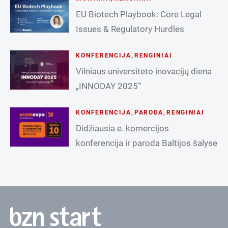
EU Biotech Playbook: Core Legal
Issues & Regulatory Hurdles
KONFERENCIJA
,
RENGINIAI
Vilniaus universiteto inovacijų diena
„INNODAY 2025“
KONFERENCIJA
,
PARODA
,
RENGINIAI
Didžiausia e. komercijos
konferencija ir paroda Baltijos šalyse