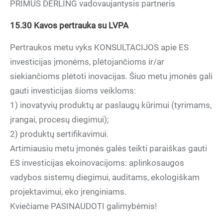
PRIMUS DERLING vadovaujantysis partneris
15.30
Kavos pertrauka su LVPA
Pertraukos metu vyks KONSULTACIJOS apie ES
investicijas įmonėms, plėtojančioms ir/ar
siekiančioms plėtoti inovacijas. Šiuo metu įmonės gali
gauti investicijas šioms veikloms:
1) inovatyvių produktų ar paslaugų kūrimui (tyrimams,
įrangai, procesų diegimui);
2) produktų sertifikavimui.
Artimiausiu metu įmonės galės teikti paraiškas gauti
ES investicijas ekoinovacijoms: aplinkosaugos
vadybos sistemų diegimui, auditams, ekologiškam
projektavimui, eko įrenginiams.
Kviečiame PASINAUDOTI galimybėmis!