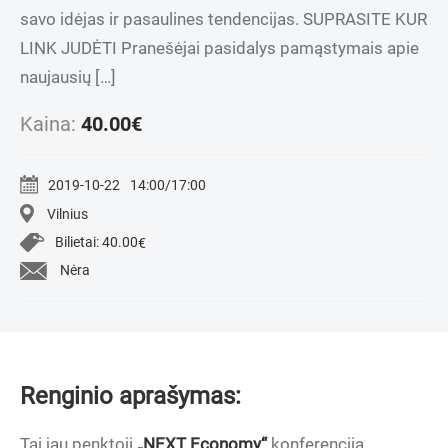
savo idėjas ir pasaulines tendencijas. SUPRASITE KUR
LINK JUDĖTI Pranešėjai pasidalys pamąstymais apie
naujausių […]
Kaina:
40.00
€
2019-10-22
14:00/17:00
Vilnius
Bilietai:
40.00
€
Nėra
Renginio aprašymas:
Tai jau penktoji
„NEXT Economy“
konferencija,