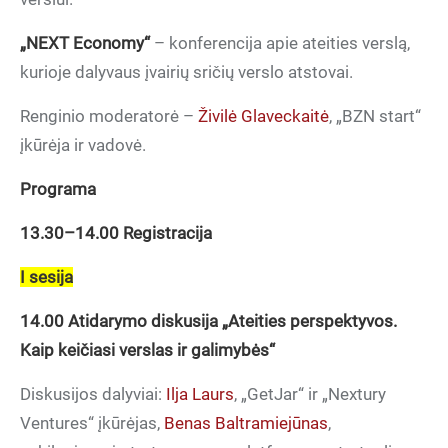
„NEXT Economy“
– konferencija apie ateities verslą,
kurioje dalyvaus įvairių sričių verslo atstovai.
Renginio moderatorė –
Živilė Glaveckaitė
, „BZN start“
įkūrėja ir vadovė.
Programa
13.30–14.00 Registracija
I sesija
14.00
Atidarymo diskusija „Ateities perspektyvos.
Kaip keičiasi verslas ir galimybės“
Diskusijos dalyviai:
Ilja Laurs
, „GetJar“ ir „Nextury
Ventures“ įkūrėjas,
Benas Baltramiejūnas
,