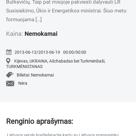
Butkevičių. Taip pat misijoje pakviesti dalyvauti LR
Susisiekimo, Ūkio ir Energetikos ministrai. Šiuo metu
formuojama […]
Kaina:
Nemokamai
2013-06-13/2013-06-19
00:00/00:00
Kijevas, UKRAINA, Ašchabadas bei Turkmėnbaši,
TURKMĖNISTANAS
Bilietai: Nemokamai
Nėra
Renginio aprašymas:
Lietuvos verslo konfederacija kartu su Lietuvos pramoninkų