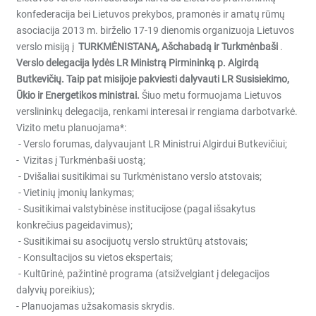
konfederacija bei Lietuvos prekybos, pramonės ir amatų rūmų
asociacija 2013 m. birželio 17-19 dienomis organizuoja Lietuvos
verslo misiją į
TURKMĖNISTANĄ, Ašchabadą ir Turkmėnbaši
.
Ve
r
slo delegacija lydės LR Ministrą Pirmininką p. Algirdą
Butkevičių. Taip pat misijoje pakviesti dalyvauti LR Susisiekimo,
Ūkio ir Energetikos ministrai.
Šiuo metu formuojama Lietuvos
verslininkų delegacija, renkami interesai ir rengiama darbotvarkė.
Vizito metu planuojama*:
- Verslo forumas, dalyvaujant LR Ministrui Algirdui Butkevičiui;
- Vizitas į Turkmėnbaši uostą;
- Dvišaliai susitikimai su Turkmėnistano verslo atstovais;
- Vietinių įmonių lankymas;
- Susitikimai valstybinėse institucijose (pagal išsakytus
konkrečius pageidavimus);
- Susitikimai su asocijuotų verslo struktūrų atstovais;
- Konsultacijos su vietos ekspertais;
- Kultūrinė, pažintinė programa (atsižvelgiant į delegacijos
dalyvių poreikius);
- Planuojamas užsakomasis skrydis.