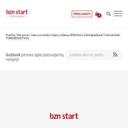
PRISIJUNGTI
0
Pradžia
/
Renginiai
/
Lietuvos verslo misijos: į Kijevą, UKRAINĄ ir Ašchabadą bei Turkmėnbaši,
TURKMĖNISTANĄ
Sužinok
pirmas apie planuojamą
renginį!