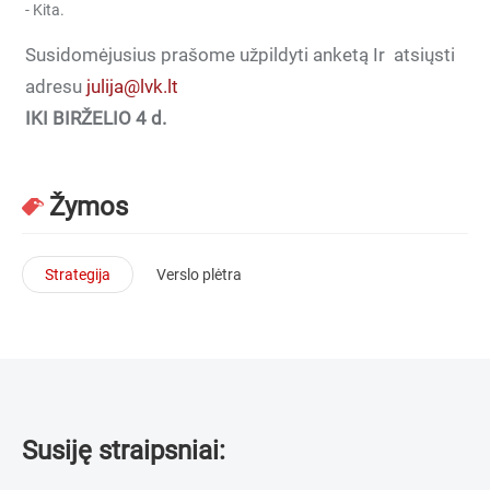
- Kita.
Susidomėjusius prašome užpildyti anketą Ir atsiųsti
adresu
julija@lvk.lt
IKI BIRŽELIO 4 d.
Žymos
Strategija
Verslo plėtra
Susiję straipsniai: