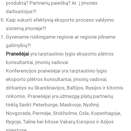
produktą? Partnerių paiešką? Ar į įmonės
darbuotojus?!
Kaip sukurti efektyvią eksporto proceso valdymo
sistemą įmonėje?!
Gyvename rizikingame regione ar regione pilname
galimybių?!
Pranešėjai
yra tarptautinio lygio eksporto plėtros
konsultantai, įmonių vadovai
Konferencijos pranešėjai yra tarptautinio lygio
eksporto plėtros konsultantai, įmonių vadovai,
dirbantys su Skandinavijos, Baltijos, Rusijos ir kitomis
rinkomis. Pranešėjai yra užmezgę platų partnerių
tinklą Sankt Peterburge, Maskvoje, Nyzhnij
Novgorade, Permėje, Stokholme, Osle, Kopenhagoje,
Rygoje, Taline bei kitose Vakarų Europos ir Azijos
miestose.