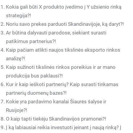
Kokia gali būti X produkto įvedimo į Y užsienio rinką
strategija?!
Noriu savo prekes parduoti Skandinavijoje, ką daryt?!
Ar būtina dalyvauti parodose, siekiant surasti
patikimus partnerius?!
Kaip pačiam atlikti naujos tikslinės eksporto rinkos
analizę?!
Kaip sužinoti tikslinės rinkos poreikius ir ar mano
produkcija bus paklausi?!
Kur ir kaip ieškoti partnerių? Kaip surasti tinkamas
partnerių duomenų bazes?!
Kokie yra pardavimo kanalai Šiaurės šalyse ir
Rusijoje?!
O kaip tapti tiekėju Skandinavijos pramonei?!
Į ką labiausiai reikia investuoti įeinant į naują rinką? Į