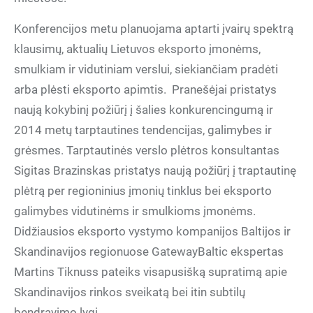
Konferencijos metu planuojama aptarti įvairų spektrą
klausimų, aktualių Lietuvos eksporto įmonėms,
smulkiam ir vidutiniam verslui, siekiančiam pradėti
arba plėsti eksporto apimtis. Pranešėjai pristatys
naują kokybinį požiūrį į šalies konkurencingumą ir
2014 metų tarptautines tendencijas, galimybes ir
grėsmes. Tarptautinės verslo plėtros konsultantas
Sigitas Brazinskas pristatys naują požiūrį į traptautinę
plėtrą per regioninius įmonių tinklus bei eksporto
galimybes vidutinėms ir smulkioms įmonėms.
Didžiausios eksporto vystymo kompanijos Baltijos ir
Skandinavijos regionuose GatewayBaltic ekspertas
Martins Tiknuss pateiks visapusišką supratimą apie
Skandinavijos rinkos sveikatą bei itin subtilų
bendravimo lygį.