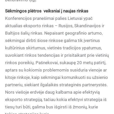
Sėkmingos plėtros veiksniai į naujas rinkas
Konferencijos pranešimai palies Lietuvai ypač
aktualias eksporto rinkas – Rusijos, Skandinavijos ir
Baltijos šalių rinkas. Nepaisant geografinio artumo,
sėkmingai dirbti šiose rinkose galima tik įvertinus
kultūrinius skirtumus, vietinės tradicijos ypatumus,
suvokiant rinkos tendencijas ir prisitaikant prie vietinių
rinkos poreikių. Pašnekovai, sukaupę 20 metų patirtį,
aptars su kokiomis problemomis susiduria vienoje ar
kitoje rinkoje, kaip sėkmingai komunikuoti su užsienio
partneriu, siekiant ilgalaikės strateginės partnerystės.
Nors viešoje erdvėje daug kalbama apie efektyvią
eksporto strategiją, tačiau kokia efektyvi strategija iš
tiesų turi būti, galima bus išgirsti iš žmonių, kurie