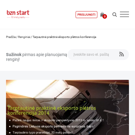
PRISIJUNGTI
0
Pradžia
/
Renginiai
/
Tarpautinė praktinė eksporto plėtros konferencija
Sužinok
pirmas apie planuojamą
renginį!