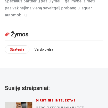
Specialūs partnerių pasiūlymai – galimybė laimėti
pasivažinėjimą vieną savaitgalį prabangiu jaguar
automobiliu;
Žymos
Strategija
Verslo plėtra
Susiję straipsniai:
DIRBTINIS INTELEKTAS
2500 PATOBULINIMŲ PER