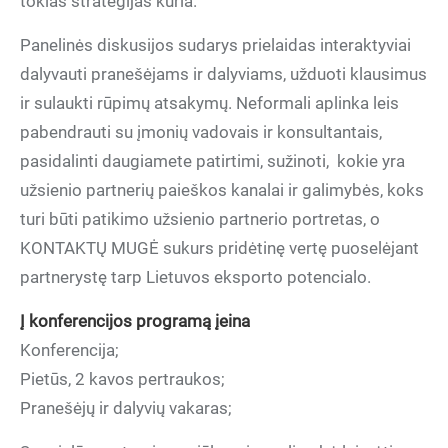
tokias strategijas kuria.
Panelinės diskusijos sudarys prielaidas interaktyviai
dalyvauti pranešėjams ir dalyviams, užduoti klausimus
ir sulaukti rūpimų atsakymų. Neformali aplinka leis
pabendrauti su įmonių vadovais ir konsultantais,
pasidalinti daugiamete patirtimi, sužinoti, kokie yra
užsienio partnerių paieškos kanalai ir galimybės, koks
turi būti patikimo užsienio partnerio portretas, o
KONTAKTŲ MUGĖ sukurs pridėtinę vertę puoselėjant
partnerystę tarp Lietuvos eksporto potencialo.
Į konferencijos programą įeina
Konferencija;
Pietūs, 2 kavos pertraukos;
Pranešėjų ir dalyvių vakaras;