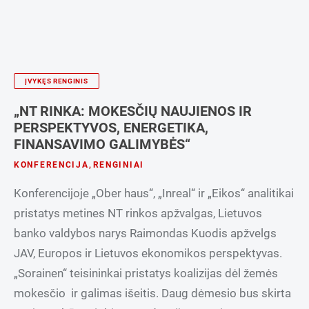
ĮVYKĘS RENGINIS
„NT RINKA: MOKESČIŲ NAUJIENOS IR
PERSPEKTYVOS, ENERGETIKA,
FINANSAVIMO GALIMYBĖS“
KONFERENCIJA
,
RENGINIAI
Konferencijoje „Ober haus“, „Inreal“ ir „Eikos“ analitikai
pristatys metines NT rinkos apžvalgas, Lietuvos
banko valdybos narys Raimondas Kuodis apžvelgs
JAV, Europos ir Lietuvos ekonomikos perspektyvas.
„Sorainen“ teisininkai pristatys koalizijas dėl žemės
mokesčio ir galimas išeitis. Daug dėmesio bus skirta