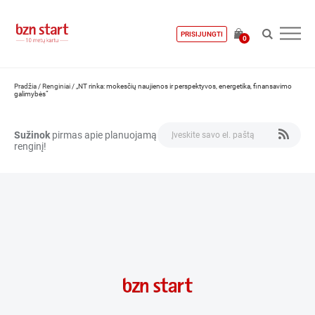
PRISIJUNGTI
0
Pradžia
/
Renginiai
/
„NT rinka: mokesčių naujienos ir perspektyvos, energetika, finansavimo
galimybės“
Sužinok
pirmas apie planuojamą
renginį!