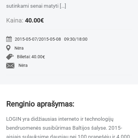
sutinkami senai matyti […]
Kaina:
40.00
€
2015-05-07/2015-05-08
09:30/18:00
Nėra
Bilietai:
40.00
€
Nėra
Renginio aprašymas:
LOGIN yra didžiausias interneto ir technologijų
bendruomenės susibūrimas Baltijos šalyse. 2015-
aisiais sulauksime daugiau nei 100 pranešėjų ir 4 000