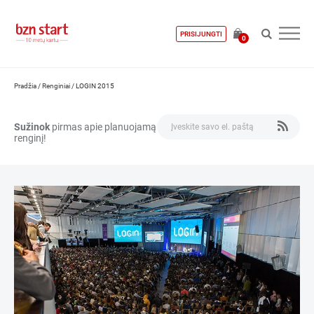
PRISIJUNGTI
0
Pradžia
/
Renginiai
/
LOGIN 2015
Sužinok
pirmas apie planuojamą
renginį!