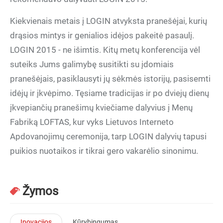
Kiekvienais metais į LOGIN atvyksta pranešėjai, kurių
drąsios mintys ir genialios idėjos pakeitė pasaulį.
LOGIN 2015 - ne išimtis. Kitų metų konferencija vėl
suteiks Jums galimybę susitikti su įdomiais
pranešėjais, pasiklausyti jų sėkmės istorijų, pasisemti
idėjų ir įkvėpimo. Tęsiame tradicijas ir po dviejų dienų
įkvepiančių pranešimų kviečiame dalyvius į Menų
Fabriką LOFTAS, kur vyks Lietuvos Interneto
Apdovanojimų ceremonija, tarp LOGIN dalyvių tapusi
puikios nuotaikos ir tikrai gero vakarėlio sinonimu.
Žymos
Inovacijos
Kūrybingumas