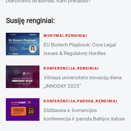
Doktoranto išradimas. Kam priklauso?
Susiję renginiai:
MOKYMAI
,
RENGINIAI
EU Biotech Playbook: Core Legal
Issues & Regulatory Hurdles
KONFERENCIJA
,
RENGINIAI
Vilniaus universiteto inovacijų diena
„INNODAY 2025“
KONFERENCIJA
,
PARODA
,
RENGINIAI
Didžiausia e. komercijos
konferencija ir paroda Baltijos šalyse