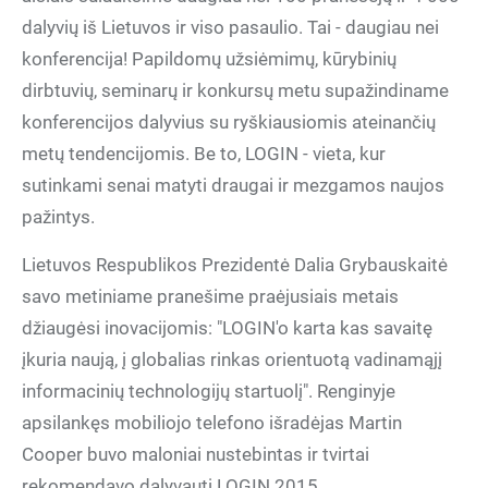
dalyvių iš Lietuvos ir viso pasaulio. Tai - daugiau nei
konferencija! Papildomų užsiėmimų, kūrybinių
dirbtuvių, seminarų ir konkursų metu supažindiname
konferencijos dalyvius su ryškiausiomis ateinančių
metų tendencijomis. Be to, LOGIN - vieta, kur
sutinkami senai matyti draugai ir mezgamos naujos
pažintys.
Lietuvos Respublikos Prezidentė Dalia Grybauskaitė
savo metiniame pranešime praėjusiais metais
džiaugėsi inovacijomis: "LOGIN'o karta kas savaitę
įkuria naują, į globalias rinkas orientuotą vadinamąjį
informacinių technologijų startuolį". Renginyje
apsilankęs mobiliojo telefono išradėjas Martin
Cooper buvo maloniai nustebintas ir tvirtai
rekomendavo dalyvauti LOGIN 2015.