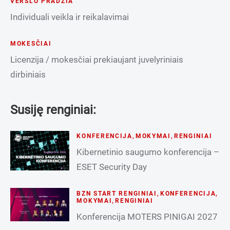
VERSLO PRADŽIA
Individuali veikla ir reikalavimai
MOKESČIAI
Licenzija / mokesčiai prekiaujant juvelyriniais
dirbiniais
Susiję renginiai:
KONFERENCIJA
,
MOKYMAI
,
RENGINIAI
Kibernetinio saugumo konferencija –
ESET Security Day
BZN START RENGINIAI
,
KONFERENCIJA
,
MOKYMAI
,
RENGINIAI
Konferencija MOTERS PINIGAI 2027