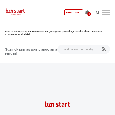
PRISIJUNGTI
0
Pradžia
/
Renginiai
/
WEBseminarai.lt – „Kokią įtaką galite daryti bendraudami? Patarimai
norintiems susikalbėti“
Sužinok
pirmas apie planuojamą
renginį!