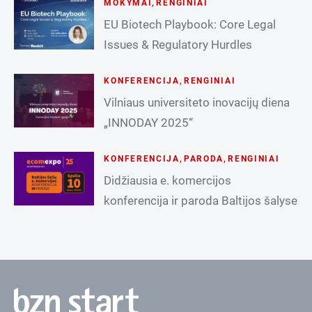
MOKYMAI
,
RENGINIAI
EU Biotech Playbook: Core Legal
Issues & Regulatory Hurdles
KONFERENCIJA
,
RENGINIAI
Vilniaus universiteto inovacijų diena
„INNODAY 2025“
KONFERENCIJA
,
PARODA
,
RENGINIAI
Didžiausia e. komercijos
konferencija ir paroda Baltijos šalyse