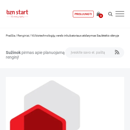
PRISIJUNGTI
0
Pradžia
/
Renginiai
/
VU biotechnologijų verslo inkubatoriaus atidarymas Saulėtekio slėnyje
Sužinok
pirmas apie planuojamą
renginį!