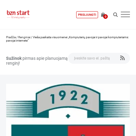
PRISIJUNGTI
0
Pradžia
/
Renginiai
/
Vieša paskaita visuomenei „Kompiuterių pavojai ir pavojai kompiuteriams:
pavojai internete“
Sužinok
pirmas apie planuojamą
renginį!