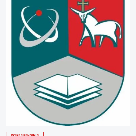
ĮVYKĘS RENGINIS