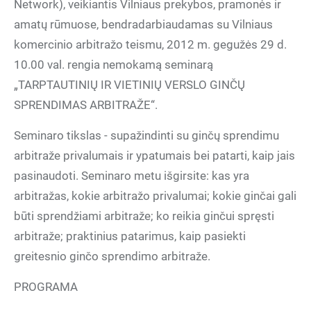
Network), veikiantis Vilniaus prekybos, pramonės ir
amatų rūmuose, bendradarbiaudamas su Vilniaus
komercinio arbitražo teismu, 2012 m. gegužės 29 d.
10.00 val. rengia nemokamą seminarą
„TARPTAUTINIŲ IR VIETINIŲ VERSLO GINČŲ
SPRENDIMAS ARBITRAŽE“.
Seminaro tikslas - supažindinti su ginčų sprendimu
arbitraže privalumais ir ypatumais bei patarti, kaip jais
pasinaudoti. Seminaro metu išgirsite: kas yra
arbitražas, kokie arbitražo privalumai; kokie ginčai gali
būti sprendžiami arbitraže; ko reikia ginčui spręsti
arbitraže; praktinius patarimus, kaip pasiekti
greitesnio ginčo sprendimo arbitraže.
PROGRAMA