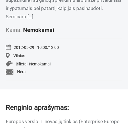
supažindinti su ginčų sprendimu arbitraže privalumais
ir ypatumais bei patarti, kaip jais pasinaudoti.
Seminaro […]
Kaina:
Nemokamai
2012-05-29
10:00/12:00
Vilnius
Bilietai: Nemokamai
Nėra
Renginio aprašymas:
Europos verslo ir inovacijų tinklas (Enterprise Europe