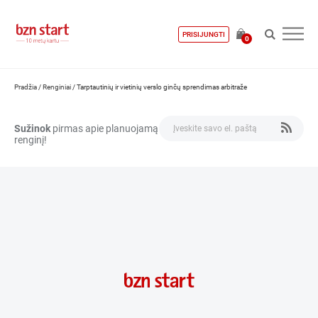
PRISIJUNGTI
0
Pradžia
/
Renginiai
/
Tarptautinių ir vietinių verslo ginčų sprendimas arbitraže
Sužinok
pirmas apie planuojamą
renginį!